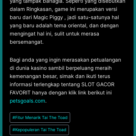
yang tampak bahagia. Seperti yang disebutkan
dalam Ringkasan, game ini merupakan versi
baru dari Magic Piggy , jadi satu-satunya hal
yang baru adalah tema oriental, dan dengan
mengingat hal ini, sulit untuk merasa
bersemangat.
Bagi anda yang ingin merasakan petualangan
di dunia kasino sambil berpeluang meraih
kemenangan besar, simak dan ikuti terus
informasi terlengkap tentang SLOT GACOR
FAVORIT hanya dengan klik link berikut ini
petsgoals.com
.
Post
#
Fitur Menarik Tai The Toad
Tags:
#
Kepopuleran Tai The Toad