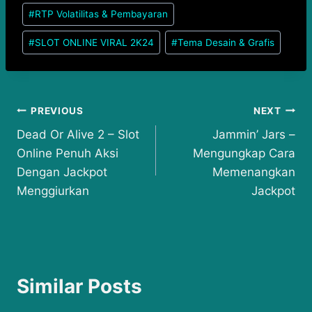
#
RTP Volatilitas & Pembayaran
#
SLOT ONLINE VIRAL 2K24
#
Tema Desain & Grafis
Post
PREVIOUS
NEXT
Dead Or Alive 2 – Slot
Jammin’ Jars –
navigation
Online Penuh Aksi
Mengungkap Cara
Dengan Jackpot
Memenangkan
Menggiurkan
Jackpot
Similar Posts