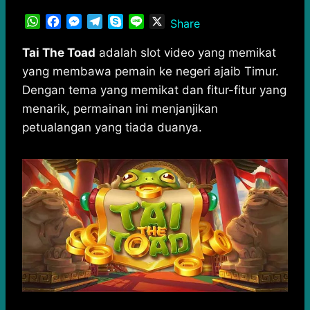
W
F
M
T
S
L
X
Share
h
a
e
e
k
i
a
c
s
l
y
n
Tai The Toad
adalah slot video yang memikat
t
e
s
e
p
e
yang membawa pemain ke negeri ajaib Timur.
s
b
e
g
e
Dengan tema yang memikat dan fitur-fitur yang
A
o
n
r
menarik, permainan ini menjanjikan
p
o
g
a
petualangan yang tiada duanya.
p
k
e
m
r