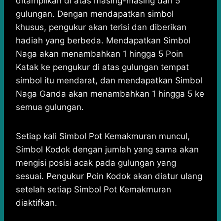
ditampilkan di atas masing-masing dari 5
gulungan. Dengan mendapatkan simbol
khusus, pengukur akan terisi dan diberikan
hadiah yang berbeda. Mendapatkan Simbol
Naga akan menambahkan 1 hingga 5 Poin
Katak ke pengukur di atas gulungan tempat
simbol itu mendarat, dan mendapatkan Simbol
Naga Ganda akan menambahkan 1 hingga 5 ke
semua gulungan.
Setiap kali Simbol Pot Kemakmuran muncul,
Simbol Kodok dengan jumlah yang sama akan
mengisi posisi acak pada gulungan yang
sesuai. Pengukur Poin Kodok akan diatur ulang
setelah setiap Simbol Pot Kemakmuran
diaktifkan.