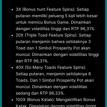
3X (Bonus hunt Feature Spins): Setiap
putaran memiliki peluang 5 kali lebih besar
untuk memicu Bonus Game. Dimainkan
dengan volatilitas tinggi dan RTP 96,31%.
20X (Triple Toad Feature Spins): Setiap
putaran menjamin bahwa setidaknya 3
Toad dan 1 Simbol Prosperity Pot akan
muncul. Dimainkan dengan volatilitas tinggi
dan RTP 96,31%.
40X (So Many Toads Feature Spins):
Setiap putaran, menjamin setidaknya 8
Toads. Dan 1 Simbol Prosperity Pot akan
muncul. Dimainkan dengan volatilitas
sedang dan RTP 96,33%.
100X (Bonus Katak): Mengaktifkan Bonus
Katak. Dimainkan dengan volatilitas tinggi