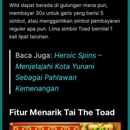
Wild dapat berada di gulungan mana pun,
membayar 30x untuk garis yang berisi 5
simbol, atau menggantikan simbol pembayaran
reguler apa pun. Lima simbol Toad bernilai 1
kali lipat taruhan.
Baca Juga:
Heroic Spins –
Menjelajahi Kota Yunani
Sebagai Pahlawan
Kemenangan
Fitur Menarik Tai The Toad