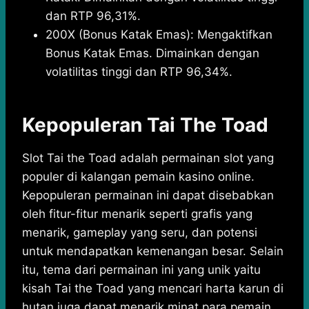
dan RTP 96,31%.
200X (Bonus Katak Emas): ​​Mengaktifkan
Bonus Katak Emas. Dimainkan dengan
volatilitas tinggi dan RTP 96,34%.
Kepopuleran Tai The Toad
Slot Tai the Toad adalah permainan slot yang
populer di kalangan pemain kasino online.
Kepopuleran permainan ini dapat disebabkan
oleh fitur-fitur menarik seperti grafis yang
menarik, gameplay yang seru, dan potensi
untuk mendapatkan kemenangan besar. Selain
itu, tema dari permainan ini yang unik yaitu
kisah Tai the Toad yang mencari harta karun di
hutan juga dapat menarik minat para pemain.