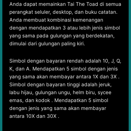
Anda dapat memainkan Tai The Toad di semua
perangkat seluler, desktop, dan buku catatan.
Anda membuat kombinasi kemenangan
dengan mendapatkan 3 atau lebih jenis simbol
yang sama pada gulungan yang berdekatan,
dimulai dari gulungan paling kiri.
Simbol dengan bayaran rendah adalah 10, J, Q,
K, dan A. Mendapatkan 5 simbol dengan jenis
yang sama akan membayar antara 1X dan 3X .
Simbol dengan bayaran tinggi adalah jeruk,
labu hijau, gulungan ungu, helm biru, sycee
emas, dan kodok . Mendapatkan 5 simbol
dengan jenis yang sama akan membayar
antara 10X dan 30X .