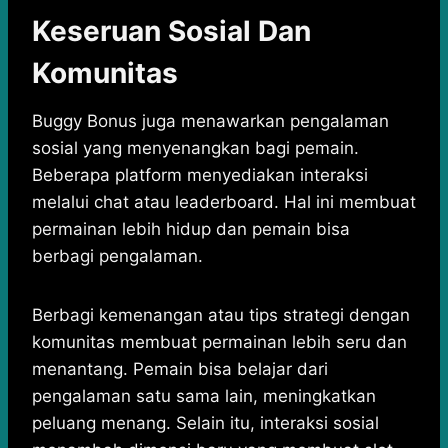
Keseruan Sosial Dan
Komunitas
Buggy Bonus juga menawarkan pengalaman
sosial yang menyenangkan bagi pemain.
Beberapa platform menyediakan interaksi
melalui chat atau leaderboard. Hal ini membuat
permainan lebih hidup dan pemain bisa
berbagi pengalaman.
Berbagi kemenangan atau tips strategi dengan
komunitas membuat permainan lebih seru dan
menantang. Pemain bisa belajar dari
pengalaman satu sama lain, meningkatkan
peluang menang. Selain itu, interaksi sosial