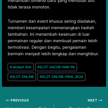
menambah dimensi baru yang membuat slot
tidak terasa monoton.
Turnamen dan event khusus sering diadakan,
memberi kesempatan memenangkan hadiah
tambahan. Ini menambah keseruan di luar
permainan reguler dan membuat pemain lebih
termotivasi. Dengan begitu, pengalaman
bermain menjadi lebih lengkap dan menghibur.
Post
#
Jackpot Slot
#
SLOT GACOR HARI INI
Tags:
#
SLOT ONLINE
#
SLOT ONLINE VIRAL 2K24
Post
PREVIOUS
NEXT