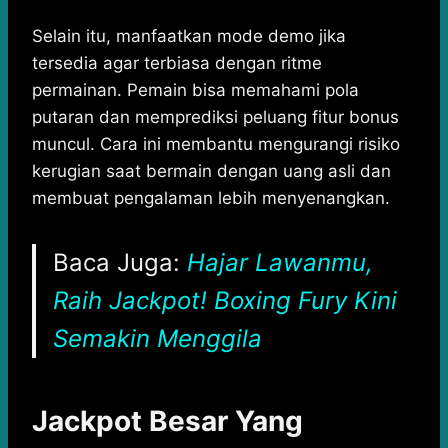
Selain itu, manfaatkan mode demo jika
tersedia agar terbiasa dengan ritme
permainan. Pemain bisa memahami pola
putaran dan memprediksi peluang fitur bonus
muncul. Cara ini membantu mengurangi risiko
kerugian saat bermain dengan uang asli dan
membuat pengalaman lebih menyenangkan.
Baca Juga:
Hajar Lawanmu,
Raih Jackpot! Boxing Fury Kini
Semakin Menggila
Jackpot Besar Yang