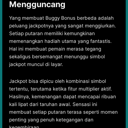
Mengguncang
Yang membuat Buggy Bonus berbeda adalah
peluang jackpotnya yang sangat menggiurkan.
Setiap putaran memiliki kemungkinan
memenangkan hadiah utama yang fantastis.
Hal ini membuat pemain merasa tegang
sekaligus bersemangat menunggu simbol
jackpot muncul di layar.
Jackpot bisa dipicu oleh kombinasi simbol
tertentu, terutama ketika fitur multiplier aktif.
Hasilnya, kemenangan dapat mencapai ribuan
kali lipat dari taruhan awal. Sensasi ini
membuat setiap putaran terasa seperti momen
penting yang penuh ketegangan dan
kegembiraan.