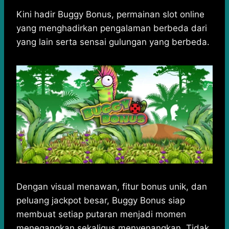
h
a
e
e
k
i
a
c
s
l
y
n
Kini hadir Buggy Bonus, permainan slot online
t
e
s
e
p
e
yang menghadirkan pengalaman berbeda dari
s
b
e
g
e
yang lain serta sensai gulungan yang berbeda.
A
o
n
r
p
o
g
a
p
k
e
m
r
Dengan visual menawan, fitur bonus unik, dan
peluang jackpot besar, Buggy Bonus siap
membuat setiap putaran menjadi momen
menegangkan sekaligus menyenangkan. Tidak