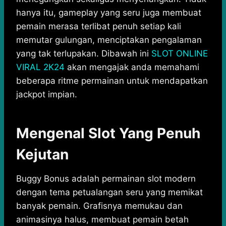
hanya itu, gameplay yang seru juga membuat
pemain merasa terlibat penuh setiap kali
memutar gulungan, menciptakan pengalaman
yang tak terlupakan. Dibawah ini
SLOT ONLINE
VIRAL 2K24
akan mengajak anda memahami
beberapa ritme permainan untuk mendapatkan
jackpot impian.
Mengenal Slot Yang Penuh
Kejutan
Buggy Bonus adalah permainan slot modern
dengan tema petualangan seru yang memikat
banyak pemain. Grafisnya memukau dan
animasinya halus, membuat pemain betah