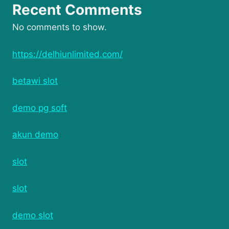
Recent Comments
No comments to show.
https://delhiunlimited.com/
betawi slot
demo pg soft
akun demo
slot
slot
demo slot