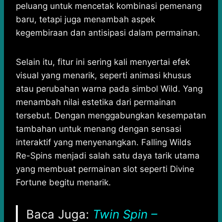
peluang untuk mencetak kombinasi pemenang
baru, tetapi juga menambah aspek
kegembiraan dan antisipasi dalam permainan.
Selain itu, fitur ini sering kali menyertai efek
visual yang menarik, seperti animasi khusus
atau perubahan warna pada simbol Wild. Yang
menambah nilai estetika dari permainan
tersebut. Dengan menggabungkan kesempatan
tambahan untuk menang dengan sensasi
interaktif yang menyenangkan. Falling Wilds
Re-Spins menjadi salah satu daya tarik utama
yang membuat permainan slot seperti Divine
Fortune begitu menarik.
Baca Juga:
Twin Spin –