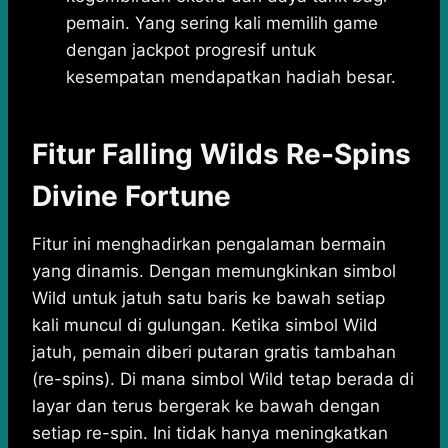
pemain. Yang sering kali memilih game
dengan jackpot progresif untuk
kesempatan mendapatkan hadiah besar.
Fitur Falling Wilds Re-Spins
Divine Fortune
Fitur ini menghadirkan pengalaman bermain
yang dinamis. Dengan memungkinkan simbol
Wild untuk jatuh satu baris ke bawah setiap
kali muncul di gulungan. Ketika simbol Wild
jatuh, pemain diberi putaran gratis tambahan
(re-spins). Di mana simbol Wild tetap berada di
layar dan terus bergerak ke bawah dengan
setiap re-spin. Ini tidak hanya meningkatkan