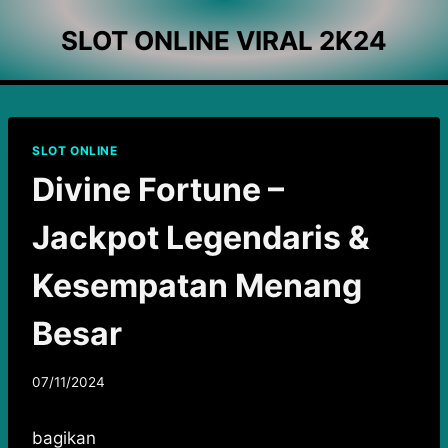
Skip
SLOT ONLINE VIRAL 2K24
to
content
SLOT ONLINE
Divine Fortune –
Jackpot Legendaris &
Kesempatan Menang
Besar
By
07/11/2024
kiwindihi
bagikan