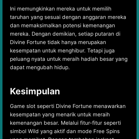
Ini memungkinkan mereka untuk memilih
taruhan yang sesuai dengan anggaran mereka
dan memaksimalkan potensi kemenangan
mereka. Dengan demikian, setiap putaran di
Divine Fortune tidak hanya merupakan
kesempatan untuk menghibur. Tetapi juga
peluang nyata untuk meraih hadiah besar yang
dapat mengubah hidup.
Kesimpulan
Game slot seperti Divine Fortune menawarkan
kesempatan yang menarik untuk meraih
kemenangan besar. Melalui fitur-fitur seperti
simbol Wild yang aktif dan mode Free Spins