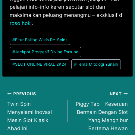
pelajari info-info keren seputar slot dan
maksimalkan peluang menangmu – eksklusif di
roso hoki
.
Post
#
Fitur Falling Wilds Re-Spins
Tags:
#
Jackpot Progresif Divine Fortune
#
SLOT ONLINE VIRAL 2K24
#
Tema Mitologi Yunani
Post
PREVIOUS
NEXT
Twin Spin –
Piggy Tap – Keseruan
navigation
Menyelami Inovasi
Bermain Dengan Slot
Mesin Slot Klasik
Yang Menghibur
Abad Ini
Bertema Hewan