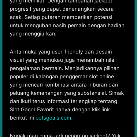
yang memikat. Dengan tambahan jackpot
progresif yang dapat dimenangkan secara
acak. Setiap putaran memberikan potensi
untuk mengubah nasib pemain dengan hadiah
yang menggiurkan.
Antarmuka yang user-friendly dan desain
visual yang memukau juga menambah nilai
pengalaman bermain. Menjadikannya pilihan
populer di kalangan penggemar slot online
yang mencari kombinasi antara hiburan dan
peluang kemenangan yang substansial. Simak
dan ikuti terus informasi terlengkap tentang
Slot Gacor Favorit hanya dengan klik link
berikut ini
petsgoals.com
.
Nggak mau cuma jadi penonton jackpot? Yuk