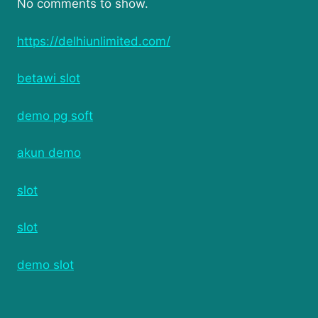
No comments to show.
https://delhiunlimited.com/
betawi slot
demo pg soft
akun demo
slot
slot
demo slot