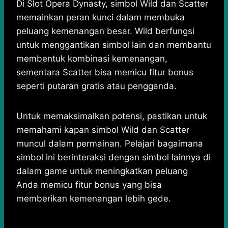
Di Slot Opera Dynasty, simbol Wild dan Scatter
memainkan peran kunci dalam membuka
peluang kemenangan besar. Wild berfungsi
untuk menggantikan simbol lain dan membantu
membentuk kombinasi kemenangan,
sementara Scatter bisa memicu fitur bonus
seperti putaran gratis atau pengganda.
Untuk memaksimalkan potensi, pastikan untuk
memahami kapan simbol Wild dan Scatter
muncul dalam permainan. Pelajari bagaimana
simbol ini berinteraksi dengan simbol lainnya di
dalam game untuk meningkatkan peluang
Anda memicu fitur bonus yang bisa
memberikan kemenangan lebih gede.