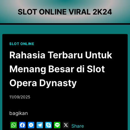
Skip
SLOT ONLINE VIRAL 2K24
to
content
SLOT ONLINE
Rahasia Terbaru Untuk
Menang Besar di Slot
Opera Dynasty
By
11/09/2025
Freddie
bagikan
W
F
M
T
S
L
X
Share