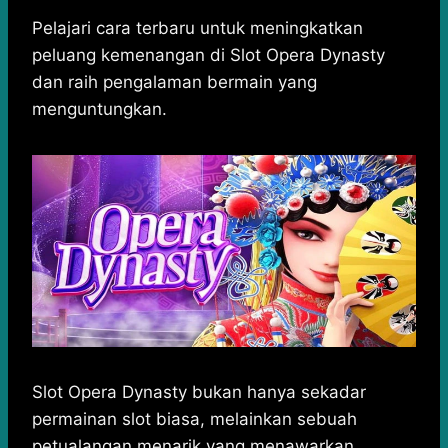
h
a
e
e
k
i
a
c
s
l
y
n
Pelajari cara terbaru untuk meningkatkan
t
e
s
e
p
e
peluang kemenangan di Slot Opera Dynasty
s
b
e
g
e
dan raih pengalaman bermain yang
A
o
n
r
menguntungkan.
p
o
g
a
p
k
e
m
r
Slot Opera Dynasty bukan hanya sekadar
permainan slot biasa, melainkan sebuah
petualangan menarik yang menawarkan