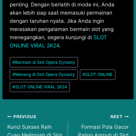
penting. Dengan berlatih di mode ini, Anda
akan lebih siap saat memasuki permainan
dengan taruhan nyata. Jika Anda ingin
merasakan pengalaman bermain slot yang
menegangkan, segera kunjungi di
SLOT
ONLINE VIRAL 2K24
.
Post
#
Bermain di Slot Opera Dynasty
Tags:
#
Menang di Slot Opera Dynasty
#
SLOT ONLINE
#
SLOT ONLINE VIRAL 2K24
Post
PREVIOUS
NEXT
Kunci Sukses Raih
Formasi Pola Gacor
navigation
Cuan Melimpah di Slot
Paling Ampuh di Slot