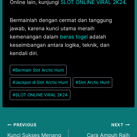
Online lain, kunjungi
SLOT ONLINE VIRAL 2K24
.
Bermainlah dengan cermat dan tanggung
jawab, karena kunci utama meraih
kemenangan dalam
beras togel
adalah
keseimbangan antara logika, teknik, dan
kendali diri.
Post
#
Bermain Slot Arctic Hunt
Tags:
#
Jackpot di Slot Arctic Hunt
#
Slot Arctic Hunt
#
SLOT ONLINE VIRAL 2K24
Post
PREVIOUS
NEXT
Kunci Sukses Menang
Cara Ampuh Raih