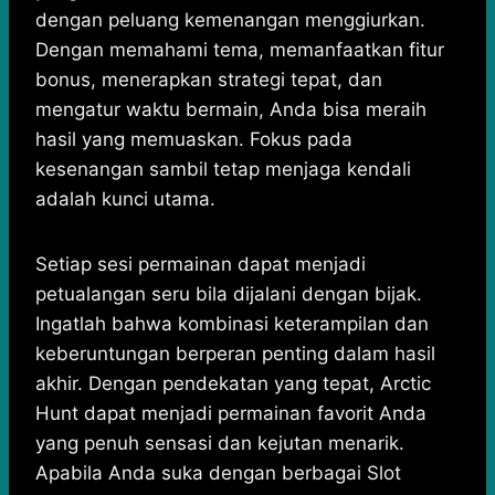
dengan peluang kemenangan menggiurkan.
Dengan memahami tema, memanfaatkan fitur
bonus, menerapkan strategi tepat, dan
mengatur waktu bermain, Anda bisa meraih
hasil yang memuaskan. Fokus pada
kesenangan sambil tetap menjaga kendali
adalah kunci utama.
Setiap sesi permainan dapat menjadi
petualangan seru bila dijalani dengan bijak.
Ingatlah bahwa kombinasi keterampilan dan
keberuntungan berperan penting dalam hasil
akhir. Dengan pendekatan yang tepat, Arctic
Hunt dapat menjadi permainan favorit Anda
yang penuh sensasi dan kejutan menarik.
Apabila Anda suka dengan berbagai Slot