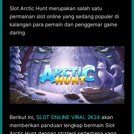
h
a
e
e
k
i
a
c
s
l
y
n
Slot Arctic Hunt merupakan salah satu
t
e
s
e
p
e
permainan slot online yang sedang populer di
s
b
e
g
e
kalangan para pemain dan penggemar game
A
o
n
r
daring.
p
o
g
a
p
k
e
m
r
Berikut ini,
SLOT ONLINE VIRAL 2K24
akan
memberikan panduan lengkap bermain Slot
Arctic Hunt dengan strategi sederhana yang