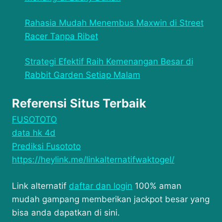
Rahasia Mudah Menembus Maxwin di Street
Racer Tanpa Ribet
Strategi Efektif Raih Kemenangan Besar di
Rabbit Garden Setiap Malam
Referensi Situs Terbaik
FUSOTOTO
data hk 4d
Prediksi Fusototo
https://heylink.me/linkalternatifwaktogel/
Link alternatif
daftar dan login
100% aman
mudah gampang memberikan jackpot besar yang
bisa anda dapatkan di sini.