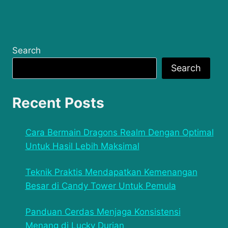
Search
Search
Recent Posts
Cara Bermain Dragons Realm Dengan Optimal
Untuk Hasil Lebih Maksimal
Teknik Praktis Mendapatkan Kemenangan
Besar di Candy Tower Untuk Pemula
Panduan Cerdas Menjaga Konsistensi
Menang di Lucky Durian