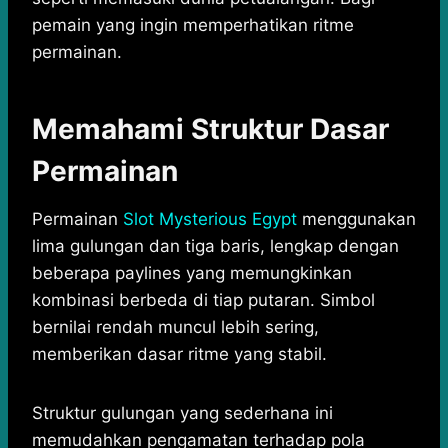
pemain yang ingin memperhatikan ritme
permainan.
Memahami Struktur Dasar
Permainan
Permainan
Slot Mysterious Egypt
menggunakan
lima gulungan dan tiga baris, lengkap dengan
beberapa paylines yang memungkinkan
kombinasi berbeda di tiap putaran. Simbol
bernilai rendah muncul lebih sering,
memberikan dasar ritme yang stabil.
Struktur gulungan yang sederhana ini
memudahkan pengamatan terhadap pola