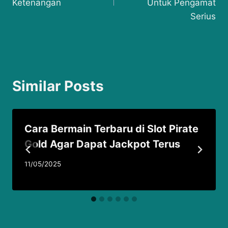
Ketenangan
Untuk Pengamat
Serius
Similar Posts
Cara Bermain Terbaru di Slot Pirate
Gold Agar Dapat Jackpot Terus
11/05/2025