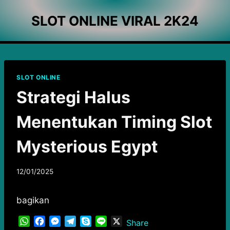
Skip
SLOT ONLINE VIRAL 2K24
to
content
SLOT ONLINE
Strategi Halus
Menentukan Timing Slot
Mysterious Egypt
By
12/01/2025
Stanley
bagikan
W
F
M
T
S
L
X
Share