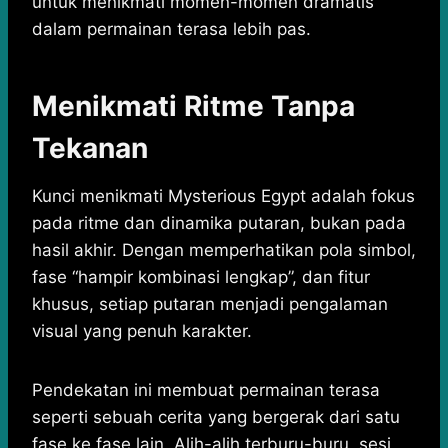
untuk menikmati momen-momen dramatis
dalam permainan terasa lebih pas.
Menikmati Ritme Tanpa
Tekanan
Kunci menikmati Mysterious Egypt adalah fokus
pada ritme dan dinamika putaran, bukan pada
hasil akhir. Dengan memperhatikan pola simbol,
fase “hampir kombinasi lengkap”, dan fitur
khusus, setiap putaran menjadi pengalaman
visual yang penuh karakter.
Pendekatan ini membuat permainan terasa
seperti sebuah cerita yang bergerak dari satu
fase ke fase lain. Alih-alih terburu-buru, sesi