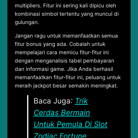
multipliers. Fitur ini sering kali dipicu oleh
kombinasi simbol tertentu yang muncul di
gulungan.
Jangan ragu untuk memanfaatkan semua
fitur bonus yang ada. Cobalah untuk
mempelajari cara memicu fitur-fitur ini
dengan menganalisis tabel pembayaran
dan informasi game. Jika Anda berhasil
memanfaatkan fitur-fitur ini, peluang untuk
meraih jackpot besar semakin meningkat.
Baca Juga
:
Trik
Cerdas Bermain
Untuk Pemula Di Slot
Zodiac Fortune