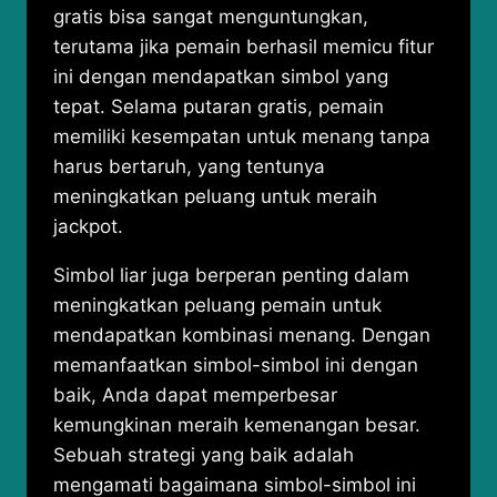
gratis bisa sangat menguntungkan,
terutama jika pemain berhasil memicu fitur
ini dengan mendapatkan simbol yang
tepat. Selama putaran gratis, pemain
memiliki kesempatan untuk menang tanpa
harus bertaruh, yang tentunya
meningkatkan peluang untuk meraih
jackpot.
Simbol liar juga berperan penting dalam
meningkatkan peluang pemain untuk
mendapatkan kombinasi menang. Dengan
memanfaatkan simbol-simbol ini dengan
baik, Anda dapat memperbesar
kemungkinan meraih kemenangan besar.
Sebuah strategi yang baik adalah
mengamati bagaimana simbol-simbol ini