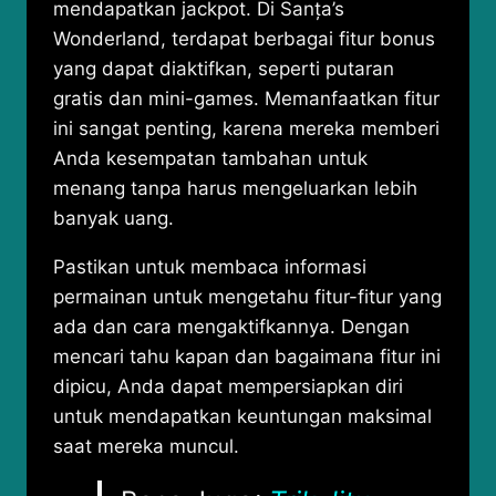
mendapatkan jackpot. Di Sanța’s
Wonderland, terdapat berbagai fitur bonus
yang dapat diaktifkan, seperti putaran
gratis dan mini-games. Memanfaatkan fitur
ini sangat penting, karena mereka memberi
Anda kesempatan tambahan untuk
menang tanpa harus mengeluarkan lebih
banyak uang.
Pastikan untuk membaca informasi
permainan untuk mengetahu fitur-fitur yang
ada dan cara mengaktifkannya. Dengan
mencari tahu kapan dan bagaimana fitur ini
dipicu, Anda dapat mempersiapkan diri
untuk mendapatkan keuntungan maksimal
saat mereka muncul.