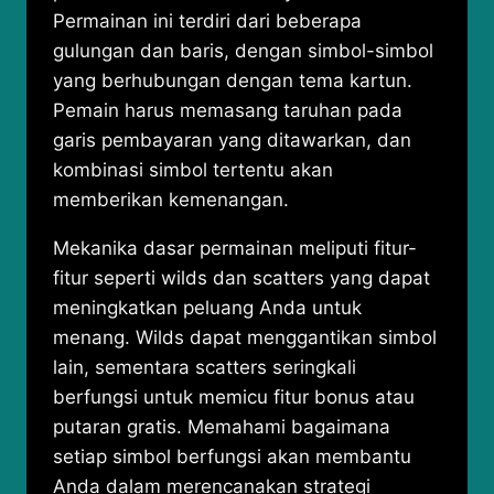
Permainan ini terdiri dari beberapa
gulungan dan baris, dengan simbol-simbol
yang berhubungan dengan tema kartun.
Pemain harus memasang taruhan pada
garis pembayaran yang ditawarkan, dan
kombinasi simbol tertentu akan
memberikan kemenangan.
Mekanika dasar permainan meliputi fitur-
fitur seperti wilds dan scatters yang dapat
meningkatkan peluang Anda untuk
menang. Wilds dapat menggantikan simbol
lain, sementara scatters seringkali
berfungsi untuk memicu fitur bonus atau
putaran gratis. Memahami bagaimana
setiap simbol berfungsi akan membantu
Anda dalam merencanakan strategi