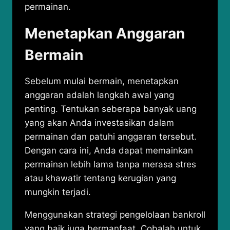
permainan.
Menetapkan Anggaran
Bermain
Sebelum mulai bermain, menetapkan
anggaran adalah langkah awal yang
penting. Tentukan seberapa banyak uang
yang akan Anda investasikan dalam
permainan dan patuhi anggaran tersebut.
Dengan cara ini, Anda dapat memainkan
permainan lebih lama tanpa merasa stres
atau khawatir tentang kerugian yang
mungkin terjadi.
Menggunakan strategi pengelolaan bankroll
yang baik juga bermanfaat. Cobalah untuk