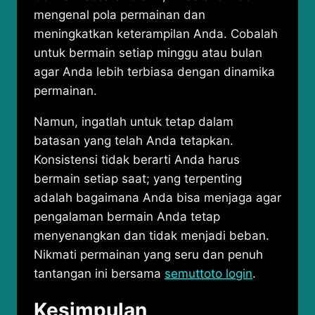
mengenal pola permainan dan
meningkatkan keterampilan Anda. Cobalah
untuk bermain setiap minggu atau bulan
agar Anda lebih terbiasa dengan dinamika
permainan.
Namun, ingatlah untuk tetap dalam
batasan yang telah Anda tetapkan.
Konsistensi tidak berarti Anda harus
bermain setiap saat; yang terpenting
adalah bagaimana Anda bisa menjaga agar
pengalaman bermain Anda tetap
menyenangkan dan tidak menjadi beban.
Nikmati permainan yang seru dan penuh
tantangan ini bersama
semuttoto login
.
Kesimpulan