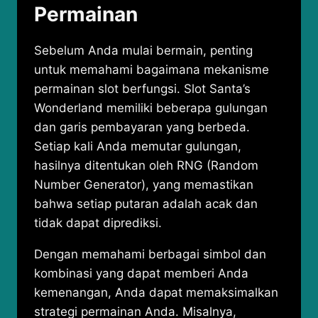
Permainan
Sebelum Anda mulai bermain, penting
untuk memahami bagaimana mekanisme
permainan slot berfungsi. Slot Santa’s
Wonderland memiliki beberapa gulungan
dan garis pembayaran yang berbeda.
Setiap kali Anda memutar gulungan,
hasilnya ditentukan oleh RNG (Random
Number Generator), yang memastikan
bahwa setiap putaran adalah acak dan
tidak dapat diprediksi.
Dengan memahami berbagai simbol dan
kombinasi yang dapat memberi Anda
kemenangan, Anda dapat memaksimalkan
strategi permainan Anda. Misalnya,