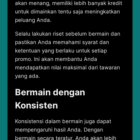
akan menang, memiliki lebih banyak kredit
untuk dimainkan tentu saja meningkatkan
peluang Anda.
Selalu lakukan riset sebelum bermain dan
pastikan Anda memahami syarat dan
ketentuan yang berlaku untuk setiap
promo. Ini akan membantu Anda
mendapatkan nilai maksimal dari tawaran
yang ada.
Bermain dengan
Konsisten
Konsistensi dalam bermain juga dapat
mempengaruhi hasil Anda. Dengan
bermain secara teratur, Anda akan lebih