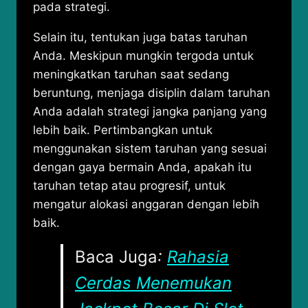
pada strategi.
Selain itu, tentukan juga batas taruhan
Anda. Meskipun mungkin tergoda untuk
meningkatkan taruhan saat sedang
beruntung, menjaga disiplin dalam taruhan
Anda adalah strategi jangka panjang yang
lebih baik. Pertimbangkan untuk
menggunakan sistem taruhan yang sesuai
dengan gaya bermain Anda, apakah itu
taruhan tetap atau progresif, untuk
mengatur alokasi anggaran dengan lebih
baik.
Baca Juga
:
Rahasia
Cerdas Menemukan