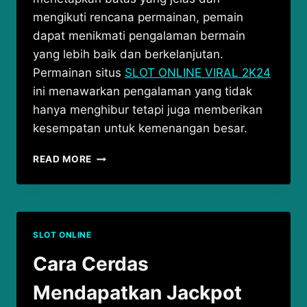
mengikuti rencana permainan, pemain
dapat menikmati pengalaman bermain
yang lebih baik dan berkelanjutan.
Permainan situs
SLOT ONLINE VIRAL 2K24
ini menawarkan pengalaman yang tidak
hanya menghibur tetapi juga memberikan
kesempatan untuk kemenangan besar.
STRATEGI
READ MORE
CERDAS
MENDAPATKAN
JACKPOT
BESAR
DI
SLOT ONLINE
SLOT
PANTHER’S
Cara Cerdas
REIGN
Mendapatkan Jackpot