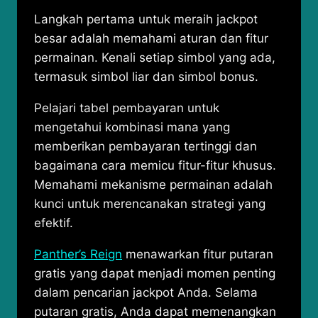
Langkah pertama untuk meraih jackpot
besar adalah memahami aturan dan fitur
permainan. Kenali setiap simbol yang ada,
termasuk simbol liar dan simbol bonus.
Pelajari tabel pembayaran untuk
mengetahui kombinasi mana yang
memberikan pembayaran tertinggi dan
bagaimana cara memicu fitur-fitur khusus.
Memahami mekanisme permainan adalah
kunci untuk merencanakan strategi yang
efektif.
Panther’s Reign
menawarkan fitur putaran
gratis yang dapat menjadi momen penting
dalam pencarian jackpot Anda. Selama
putaran gratis, Anda dapat memenangkan