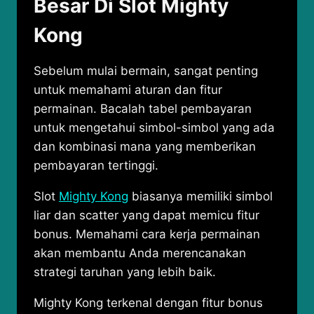
Besar Di Slot Mighty
Kong
Sebelum mulai bermain, sangat penting
untuk memahami aturan dan fitur
permainan. Bacalah tabel pembayaran
untuk mengetahui simbol-simbol yang ada
dan kombinasi mana yang memberikan
pembayaran tertinggi.
Slot
Mighty Kong
biasanya memiliki simbol
liar dan scatter yang dapat memicu fitur
bonus. Memahami cara kerja permainan
akan membantu Anda merencanakan
strategi taruhan yang lebih baik.
Mighty Kong terkenal dengan fitur bonus