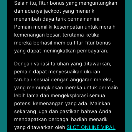
Selain itu, fitur bonus yang menguntungkan
dan adanya jackpot yang menarik
menambah daya tarik permainan ini.
Pemain memiliki kesempatan untuk meraih
kemenangan besar, terutama ketika
mereka berhasil memicu fitur-fitur bonus
yang dapat meningkatkan pembayaran.
Dengan variasi taruhan yang ditawarkan,
pemain dapat menyesuaikan ukuran
taruhan sesuai dengan anggaran mereka,
yang memungkinkan mereka untuk bermain
lebih lama dan mengeksplorasi semua
potensi kemenangan yang ada. Mainkan
sekarang juga dan pastikan bahwa Anda
mendapatkan berbagai hadiah menarik
yang ditawarkan oleh
SLOT ONLINE VIRAL