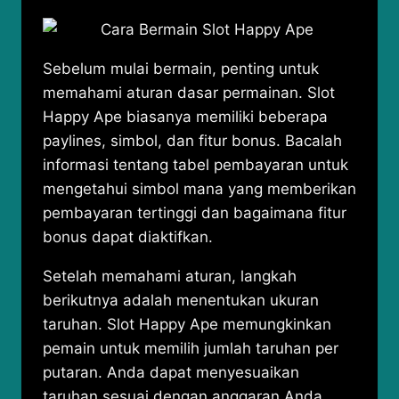
Sebelum mulai bermain, penting untuk
memahami aturan dasar permainan. Slot
Happy Ape biasanya memiliki beberapa
paylines, simbol, dan fitur bonus. Bacalah
informasi tentang tabel pembayaran untuk
mengetahui simbol mana yang memberikan
pembayaran tertinggi dan bagaimana fitur
bonus dapat diaktifkan.
Setelah memahami aturan, langkah
berikutnya adalah menentukan ukuran
taruhan. Slot Happy Ape memungkinkan
pemain untuk memilih jumlah taruhan per
putaran. Anda dapat menyesuaikan
taruhan sesuai dengan anggaran Anda.