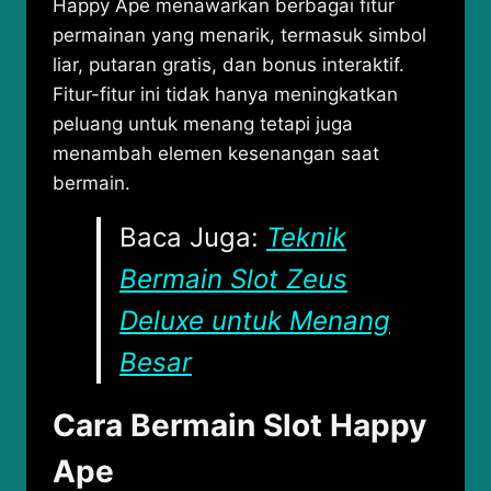
Happy Ape menawarkan berbagai fitur
permainan yang menarik, termasuk simbol
liar, putaran gratis, dan bonus interaktif.
Fitur-fitur ini tidak hanya meningkatkan
peluang untuk menang tetapi juga
menambah elemen kesenangan saat
bermain.
Baca Juga:
Teknik
Bermain Slot Zeus
Deluxe untuk Menang
Besar
Cara Bermain Slot Happy
Ape