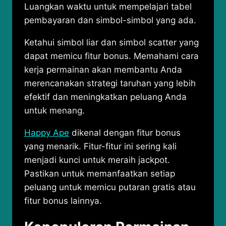
Luangkan waktu untuk mempelajari tabel
pembayaran dan simbol-simbol yang ada.
Ketahui simbol liar dan simbol scatter yang
dapat memicu fitur bonus. Memahami cara
kerja permainan akan membantu Anda
merencanakan strategi taruhan yang lebih
efektif dan meningkatkan peluang Anda
untuk menang.
Happy Ape
dikenal dengan fitur bonus
yang menarik. Fitur-fitur ini sering kali
menjadi kunci untuk meraih jackpot.
Pastikan untuk memanfaatkan setiap
peluang untuk memicu putaran gratis atau
fitur bonus lainnya.