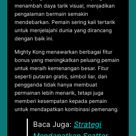
menambah daya tarik visual, menjadikan
pengalaman bermain semakin
mendebarkan. Pemain sering kali tertarik
untuk menjelajahi dunia yang dirancang
dengan baik ini.
Mighty Kong menawarkan berbagai fitur
bonus yang meningkatkan peluang pemain
untuk meraih kemenangan besar. Fitur
seperti putaran gratis, simbol liar, dan
pengganda tidak hanya membuat
permainan lebih menarik, tetapi juga
memberi kesempatan kepada pemain
untuk mendapatkan kombinasi pemenang.
Baca Juga:
Strategi
Mendapatkan Scatter