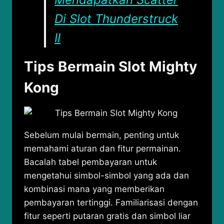
Di Slot Thunderstruck
II
Tips Bermain Slot Mighty
Kong
Sebelum mulai bermain, penting untuk
memahami aturan dan fitur permainan.
Bacalah tabel pembayaran untuk
mengetahui simbol-simbol yang ada dan
kombinasi mana yang memberikan
pembayaran tertinggi. Familiarisasi dengan
fitur seperti putaran gratis dan simbol liar