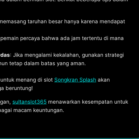
 memasang taruhan besar hanya karena mendapat
 pemain percaya bahwa ada jam tertentu di mana
rdas
: Jika mengalami kekalahan, gunakan strategi
mun tetap dalam batas yang aman.
 untuk menang di slot
Songkran Splash
akan
a beruntung!
ngan,
sultanslot365
menawarkan kesempatan untuk
rbagai macam keuntungan.