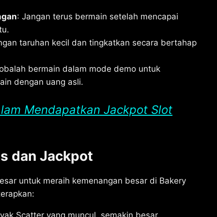
ngan
: Jangan terus bermain setelah mencapai
tu.
ngan taruhan kecil dan tingkatkan secara bertahap
, cobalah bermain dalam mode demo untuk
in dengan uang asli.
Dalam Mendapatkan Jackpot Slot
ns dan Jackpot
 besar untuk meraih kemenangan besar di Bakery
terapkan:
yak Scatter yang muncul, semakin besar