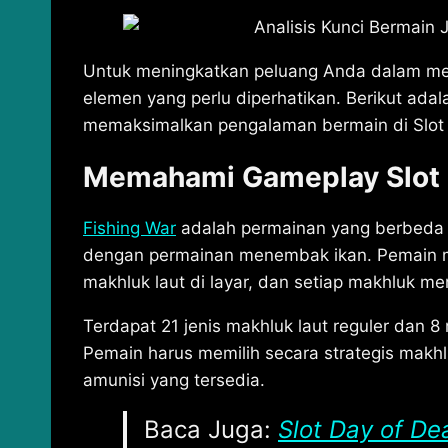
Untuk meningkatkan peluang Anda dalam mera
elemen yang perlu diperhatikan. Berikut ada
memaksimalkan pengalaman bermain di Slot 
Memahami Gameplay Slot 
Fishing War
adalah permainan yang berbeda da
dengan permainan menembak ikan. Pemain 
makhluk laut di layar, dan setiap makhluk memi
Terdapat 21 jenis makhluk laut reguler dan 8
Pemain harus memilih secara strategis makh
amunisi yang tersedia.
Baca Juga:
Slot Day of D