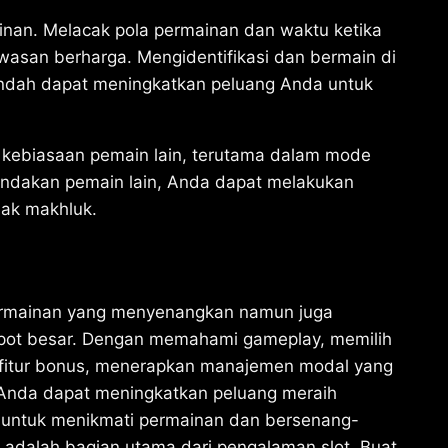
nan. Melacak pola permainan dan waktu ketika
asan berharga. Mengidentifikasi dan bermain di
rendah dapat meningkatkan peluang Anda untuk
 kebiasaan pemain lain, terutama dalam mode
indakan pemain lain, Anda dapat melakukan
bak makhluk.
permainan yang menyenangkan namun juga
pot besar. ​Dengan memahami gameplay, memilih
fitur bonus, menerapkan manajemen modal yang
 Anda dapat meningkatkan peluang meraih
a untuk menikmati permainan dan bersenang-
 adalah bagian utama dari pengalaman slot. Buat