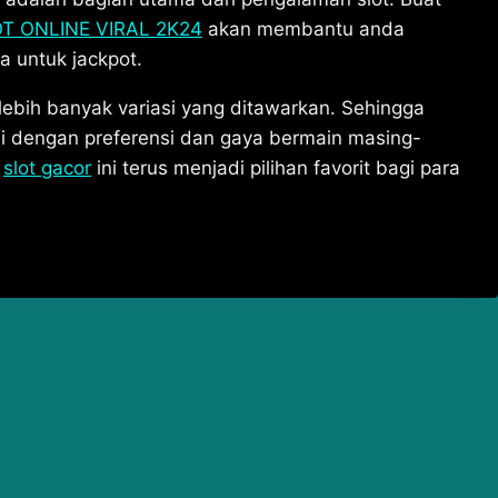
T ONLINE VIRAL 2K24
akan membantu anda
 untuk jackpot.
lebih banyak variasi yang ditawarkan. Sehingga
i dengan preferensi dan gaya bermain masing-
n
slot gacor
ini terus menjadi pilihan favorit bagi para
© 2026
SLOT ONLINE VIRAL 2K24