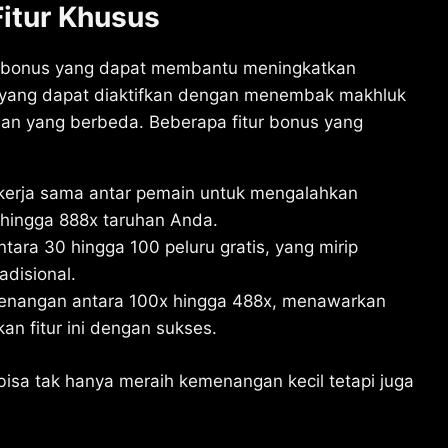
itur Khusus
ur bonus yang dapat membantu meningkatkan
s yang dapat diaktifkan dengan menembak makhluk
balan yang berbeda. Beberapa fitur bonus yang
n kerja sama antar pemain untuk mengalahkan
hingga 888x taruhan Anda.
ntara 30 hingga 100 peluru gratis, yang mirip
adisional.
enangan antara 100x hingga 488x, menawarkan
an fitur ini dengan sukses.
bisa tak hanya meraih kemenangan kecil tetapi juga