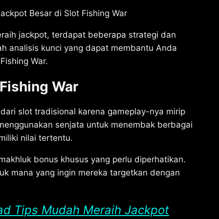
ih jackpot, terdapat beberapa strategi dan
lah analisis kunci yang dapat membantu Anda
Fishing War.
Fishing War
ri slot tradisional karena gameplay-nya mirip
menggunakan senjata untuk menembak berbagai
liki nilai tertentu.
 makhluk bonus khusus yang perlu diperhatikan.
luk mana yang ingin mereka targetkan dengan
ead Tips Mudah Meraih Jackpot