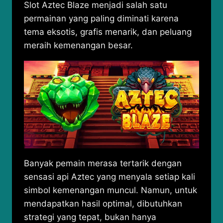
Slot Aztec Blaze menjadi salah satu
permainan yang paling diminati karena
tema eksotis, grafis menarik, dan peluang
meraih kemenangan besar.
Banyak pemain merasa tertarik dengan
sensasi api Aztec yang menyala setiap kali
simbol kemenangan muncul. Namun, untuk
mendapatkan hasil optimal, dibutuhkan
strategi yang tepat, bukan hanya