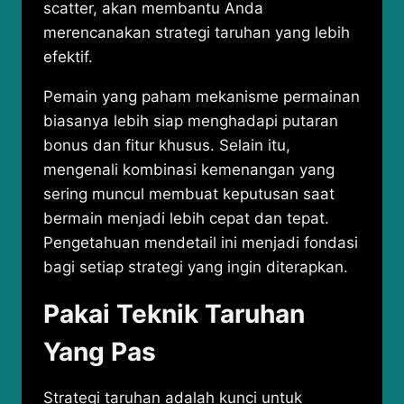
scatter, akan membantu Anda
merencanakan strategi taruhan yang lebih
efektif.
Pemain yang paham mekanisme permainan
biasanya lebih siap menghadapi putaran
bonus dan fitur khusus. Selain itu,
mengenali kombinasi kemenangan yang
sering muncul membuat keputusan saat
bermain menjadi lebih cepat dan tepat.
Pengetahuan mendetail ini menjadi fondasi
bagi setiap strategi yang ingin diterapkan.
Pakai Teknik Taruhan
Yang Pas
Strategi taruhan adalah kunci untuk