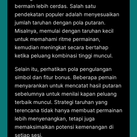
bermain lebih cerdas. Salah satu
pendekatan populer adalah menyesuaikan
jumlah taruhan dengan pola putaran.
Misalnya, memulai dengan taruhan kecil
untuk memahami ritme permainan,
kemudian meningkat secara bertahap
ketika peluang kombinasi tinggi muncul.
Selain itu, perhatikan pola pengulangan
simbol dan fitur bonus. Beberapa pemain
menyarankan untuk mencatat hasil putaran
sebelumnya untuk menilai kapan peluang
terbaik muncul. Strategi taruhan yang
terencana tidak hanya membuat permainan
lebih menyenangkan, tetapi juga
memaksimalkan potensi kemenangan di
setiap sesi.