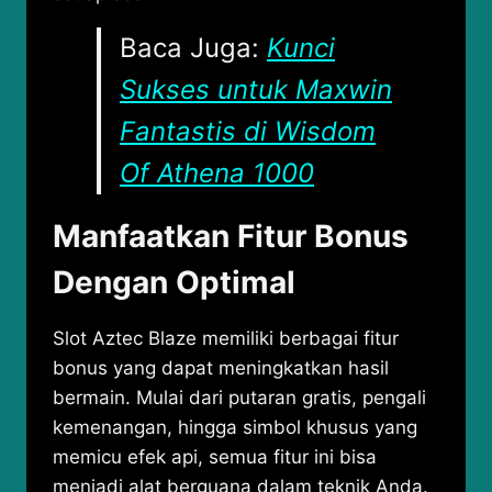
Baca Juga:
Kunci
Sukses untuk Maxwin
Fantastis di Wisdom
Of Athena 1000
Manfaatkan Fitur Bonus
Dengan Optimal
Slot Aztec Blaze memiliki berbagai fitur
bonus yang dapat meningkatkan hasil
bermain. Mulai dari putaran gratis, pengali
kemenangan, hingga simbol khusus yang
memicu efek api, semua fitur ini bisa
menjadi alat berguana dalam teknik Anda.