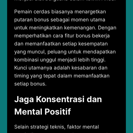
Pemain cerdas biasanya menargetkan
putaran bonus sebagai momen utama
untuk meningkatkan kemenangan. Dengan
memperhatikan cara fitur bonus bekerja
dan memanfaatkan setiap kesempatan
yang muncul, peluang untuk mendapatkan
kombinasi unggul menjadi lebih tinggi.
Kunci utamanya adalah kesabaran dan
timing yang tepat dalam memanfaatkan
setiap bonus.
Jaga Konsentrasi dan
Mental Positif
Selain strategi teknis, faktor mental