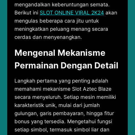
mengandalkan keberuntungan semata.
Berikut ini
SLOT ONLINE VIRAL 2K24
akan
mengulas beberapa cara jitu untuk
meningkatkan peluang menang secara
cerdas dan menyenangkan.
Mengenal Mekanisme
Permainan Dengan Detail
Langkah pertama yang penting adalah
memahami mekanisme Slot Aztec Blaze
secara menyeluruh. Setiap mesin memiliki
karakteristik unik, mulai dari jumlah
gulungan, garis pembayaran, hingga fitur
bonus yang tersedia. Mengetahui fungsi
setiap simbol, termasuk simbol liar dan