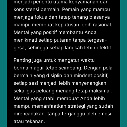
menjadi penentu utama kenyamanan dan
konsistensi bermain. Pemain yang mampu
menjaga fokus dan tetap tenang biasanya
mampu membuat keputusan lebih rasional.
Mental yang positif membantu Anda
menikmati setiap putaran tanpa tergesa-
gesa, sehingga setiap langkah lebih efektif.
Penting juga untuk mengatur waktu
bermain agar tetap seimbang. Dengan pola
bermain yang disiplin dan mindset positif,
setiap sesi menjadi lebih menyenangkan
sekaligus peluang menang tetap maksimal.
Mental yang stabil membuat Anda lebih
mampu memanfaatkan strategi yang sudah
direncanakan, tanpa terganggu oleh emosi
atau tekanan.