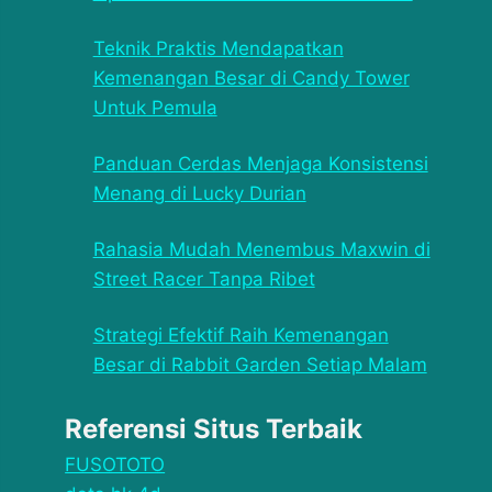
Teknik Praktis Mendapatkan
Kemenangan Besar di Candy Tower
Untuk Pemula
Panduan Cerdas Menjaga Konsistensi
Menang di Lucky Durian
Rahasia Mudah Menembus Maxwin di
Street Racer Tanpa Ribet
Strategi Efektif Raih Kemenangan
Besar di Rabbit Garden Setiap Malam
Referensi Situs Terbaik
FUSOTOTO