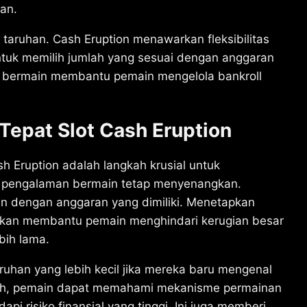
an.
 taruhan. Cash Eruption menawarkan fleksibilitas
tuk memilih jumlah yang sesuai dengan anggaran
 bermain membantu pemain mengelola bankroll
 Tepat Slot Cash Eruption
sh Eruption adalah langkah krusial untuk
 pengalaman bermain tetap menyenangkan.
n dengan anggaran yang dimiliki. Menetapkan
 akan membantu pemain menghindari kerugian besar
bih lama.
uhan yang lebih kecil jika mereka baru mengenal
dah, pemain dapat memahami mekanisme permainan
pi risiko finansial yang tinggi. Ini juga memberi