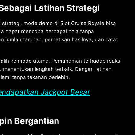
bagai Latihan Strategi
 strategi, mode demo di Slot Cruise Royale bisa
nda dapat mencoba berbagai pola tanpa
 jumlah taruhan, perhatikan hasilnya, dan catat
eralih ke mode utama. Pemahaman terhadap reaksi
u menentukan langkah terbaik. Dengan latihan
lami tanpa tekanan berlebih.
Mendapatkan Jackpot Besar
pin Bergantian