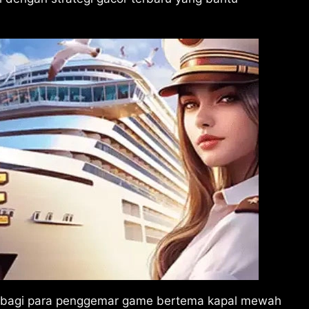
orit bagi para penggemar game bertema kapal mewah