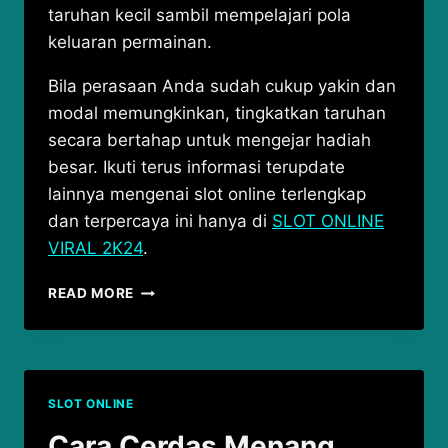
taruhan kecil sambil mempelajari pola
keluaran permainan.
Bila perasaan Anda sudah cukup yakin dan
modal memungkinkan, tingkatkan taruhan
secara bertahap untuk mengejar hadiah
besar. Ikuti terus informasi terupdate
lainnya mengenai slot online terlengkap
dan terpercaya ini hanya di
SLOT ONLINE
VIRAL 2K24
.
RAHASIA
READ MORE
SUKSES
MENDAPATKAN
JACKPOT
SLOT
DRAGON’S
SLOT ONLINE
LUCK
Cara Cerdas Menang