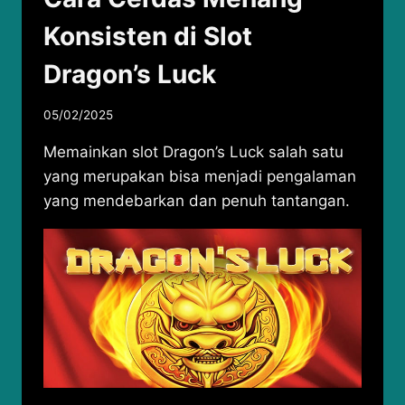
Konsisten di Slot
Dragon’s Luck
05/02/2025
Memainkan slot Dragon’s Luck salah satu
yang merupakan bisa menjadi pengalaman
yang mendebarkan dan penuh tantangan.