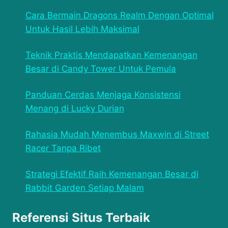
Cara Bermain Dragons Realm Dengan Optimal
Untuk Hasil Lebih Maksimal
Teknik Praktis Mendapatkan Kemenangan
Besar di Candy Tower Untuk Pemula
Panduan Cerdas Menjaga Konsistensi
Menang di Lucky Durian
Rahasia Mudah Menembus Maxwin di Street
Racer Tanpa Ribet
Strategi Efektif Raih Kemenangan Besar di
Rabbit Garden Setiap Malam
Referensi Situs Terbaik