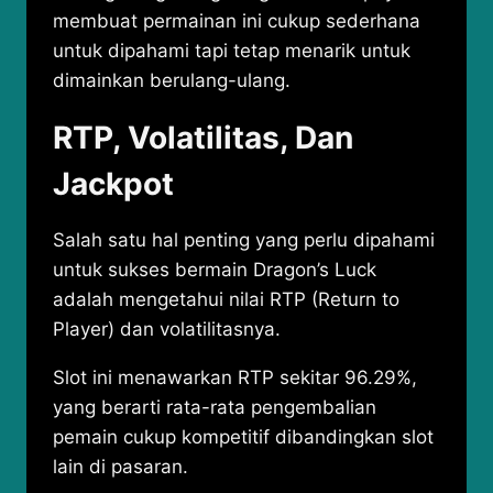
membuat permainan ini cukup sederhana
untuk dipahami tapi tetap menarik untuk
dimainkan berulang-ulang.
RTP, Volatilitas, Dan
Jackpot
Salah satu hal penting yang perlu dipahami
untuk sukses bermain Dragon’s Luck
adalah mengetahui nilai RTP (Return to
Player) dan volatilitasnya.
Slot ini menawarkan RTP sekitar 96.29%,
yang berarti rata-rata pengembalian
pemain cukup kompetitif dibandingkan slot
lain di pasaran.