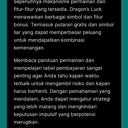
sepenuhnya mekanisme permainan dan
fitur-fitur yang tersedia. Dragon’s Luck
menawarkan berbagai simbol dan fitur
bonus. Termasuk putaran gratis dan simbol
liar yang dapat memperbesar peluang
untuk mendapatkan kombinasi
kemenangan.
Membaca panduan permainan dan
mempelajari tabel pembayaran sangat
penting agar Anda tahu kapan waktu
terbaik untuk mengambil risiko dan kapan
harus berhenti. Dengan pemahaman yang
mendalam, Anda dapat mengatur strategi
yang lebih matang dan menghindari
keputusan impulsif yang berpotensi
merugikan.