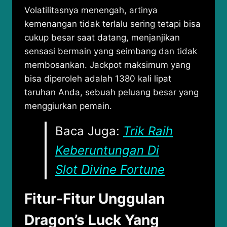
Volatilitasnya menengah, artinya
kemenangan tidak terlalu sering tetapi bisa
cukup besar saat datang, menjanjikan
sensasi bermain yang seimbang dan tidak
membosankan. Jackpot maksimum yang
bisa diperoleh adalah 1380 kali lipat
taruhan Anda, sebuah peluang besar yang
menggiurkan pemain.
Baca Juga:
Trik Raih
Keberuntungan Di
Slot Divine Fortune
Fitur-Fitur Unggulan
Dragon’s Luck Yang