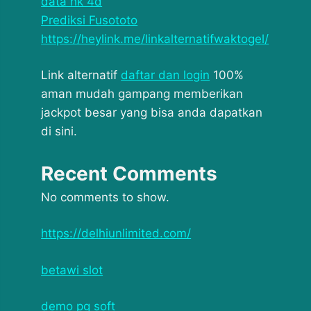
data hk 4d
Prediksi Fusototo
https://heylink.me/linkalternatifwaktogel/
Link alternatif
daftar dan login
100%
aman mudah gampang memberikan
jackpot besar yang bisa anda dapatkan
di sini.
Recent Comments
No comments to show.
https://delhiunlimited.com/
betawi slot
demo pg soft