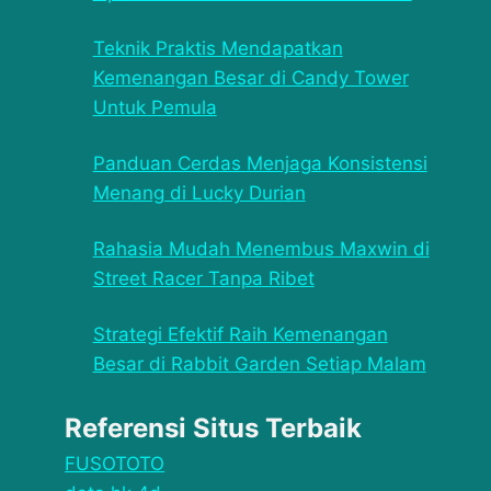
Teknik Praktis Mendapatkan
Kemenangan Besar di Candy Tower
Untuk Pemula
Panduan Cerdas Menjaga Konsistensi
Menang di Lucky Durian
Rahasia Mudah Menembus Maxwin di
Street Racer Tanpa Ribet
Strategi Efektif Raih Kemenangan
Besar di Rabbit Garden Setiap Malam
Referensi Situs Terbaik
FUSOTOTO