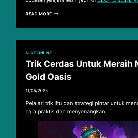
CARA
READ MORE
AMPUH
DAPAT
JACKPOT
CEPAT
SAAT
MAIN
SLOT ONLINE
SLOT
Trik Cerdas Untuk Meraih 
GOLD
OASIS
Gold Oasis
11/05/2025
Pelajari trik jitu dan strategi pintar untuk m
cara praktis dan menyenangkan.