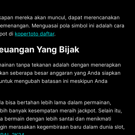
 kapan mereka akan muncul, dapat merencanakan
emenangan. Menguasai pola simbol ini adalah cara
pot di
kopertoto daftar
.
Keuangan Yang Bijak
ermainan tanpa tekanan adalah dengan menerapkan
ukan seberapa besar anggaran yang Anda siapkan
a untuk mengubah batasan ini meskipun Anda
 bisa bertahan lebih lama dalam permainan,
h banyak kesempatan meraih jackpot. Selain itu,
 bermain dengan lebih santai dan menikmati
ngin merasakan kegembiraan baru dalam dunia slot,
IRAL 2K24
.