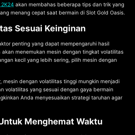
 2K24
akan membahas beberapa tips dan trik yang
ang menang cepat saat bermain di Slot Gold Oasis.
itas Sesuai Keinginan
faktor penting yang dapat mempengaruhi hasil
 akan menemukan mesin dengan tingkat volatilitas
ngan kecil yang lebih sering, pilih mesin dengan
, mesin dengan volatilitas tinggi mungkin menjadi
an volatilitas yang sesuai dengan gaya bermain
inkan Anda menyesuaikan strategi taruhan agar
n Untuk Menghemat Waktu