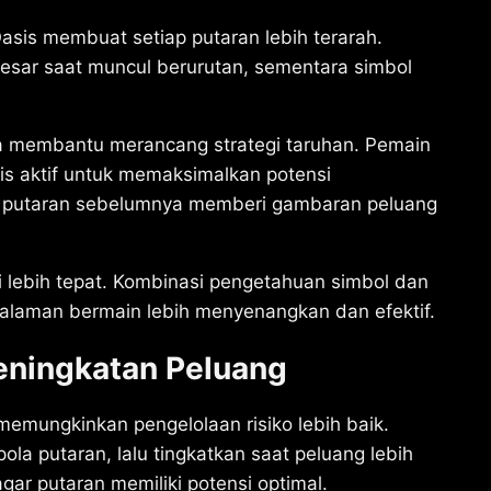
Oasis membuat setiap putaran lebih terarah.
esar saat muncul berurutan, sementara simbol
a membantu merancang strategi taruhan. Pemain
is aktif untuk memaksimalkan potensi
a putaran sebelumnya memberi gambaran peluang
di lebih tepat. Kombinasi pengetahuan simbol dan
laman bermain lebih menyenangkan dan efektif.
eningkatan Peluang
emungkinkan pengelolaan risiko lebih baik.
ola putaran, lalu tingkatkan saat peluang lebih
 agar putaran memiliki potensi optimal.