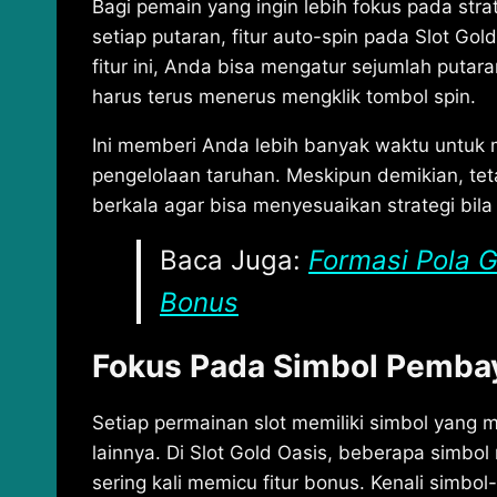
Bagi pemain yang ingin lebih fokus pada str
setiap putaran, fitur auto-spin pada Slot G
fitur ini, Anda bisa mengatur sejumlah puta
harus terus menerus mengklik tombol spin.
Ini memberi Anda lebih banyak waktu untuk 
pengelolaan taruhan. Meskipun demikian, te
berkala agar bisa menyesuaikan strategi bila
Baca Juga:
Formasi Pola G
Bonus
Fokus Pada Simbol Pembay
Setiap permainan slot memiliki simbol yang
lainnya. Di Slot Gold Oasis, beberapa simbo
sering kali memicu fitur bonus. Kenali simbo