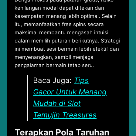
kehilangan modal dapat ditekan dan
kesempatan menang lebih optimal. Selain
itu, memanfaatkan free spins secara
maksimal membantu mengasah intuisi
dalam memilih putaran berikutnya. Strategi
ini membuat sesi bermain lebih efektif dan
menyenangkan, sambil menjaga
pengalaman bermain tetap seru.
Baca Juga:
Tips
Gacor Untuk Menang
Mudah di Slot
Temujin Treasures
Terapkan Pola Taruhan