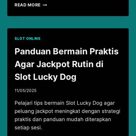
CARA
READ MORE
EFEKTIF
MENDAPATKAN
JACKPOT
BESAR
BERMAIN
SLOT ONLINE
SLOT
LUCKY
Panduan Bermain Praktis
DOG
Agar Jackpot Rutin di
Slot Lucky Dog
11/05/2025
Pelajari tips bermain Slot Lucky Dog agar
peluang jackpot meningkat dengan strategi
praktis dan panduan mudah diterapkan
setiap sesi.