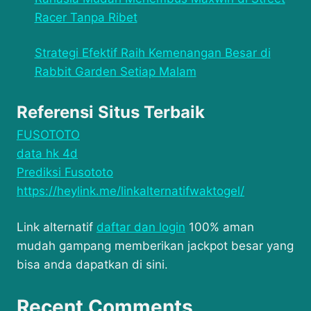
Racer Tanpa Ribet
Strategi Efektif Raih Kemenangan Besar di
Rabbit Garden Setiap Malam
Referensi Situs Terbaik
FUSOTOTO
data hk 4d
Prediksi Fusototo
https://heylink.me/linkalternatifwaktogel/
Link alternatif
daftar dan login
100% aman
mudah gampang memberikan jackpot besar yang
bisa anda dapatkan di sini.
Recent Comments