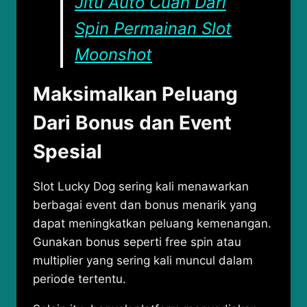
Jitu Auto Cuan Dari
Spin Permainan Slot
Moonshot
Maksimalkan Peluang
Dari Bonus dan Event
Spesial
Slot Lucky Dog sering kali menawarkan
berbagai event dan bonus menarik yang
dapat meningkatkan peluang kemenangan.
Gunakan bonus seperti free spin atau
multiplier yang sering kali muncul dalam
periode tertentu.