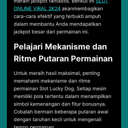
meraih jackpot fantastis. Berikut ini
SLOT
ONLINE VIRAL 2K24
akanmembagikan
cara-cara efektif yang terbukti ampuh
dalam membantu Anda mendapatkan
jackpot besar dari permainan ini.
Pelajari Mekanisme dan
Ritme Putaran Permainan
Untuk meraih hasil maksimal, penting
memahami mekanisme dan ritme
permainan Slot Lucky Dog. Setiap mesin
memiliki pola tertentu dalam menampilkan
simbol kemenangan dan fitur bonusnya.
Cobalah bermain beberapa putaran awal
dengan taruhan kecil untuk mengenali
tempo permainan.