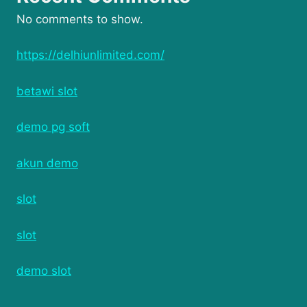
No comments to show.
https://delhiunlimited.com/
betawi slot
demo pg soft
akun demo
slot
slot
demo slot