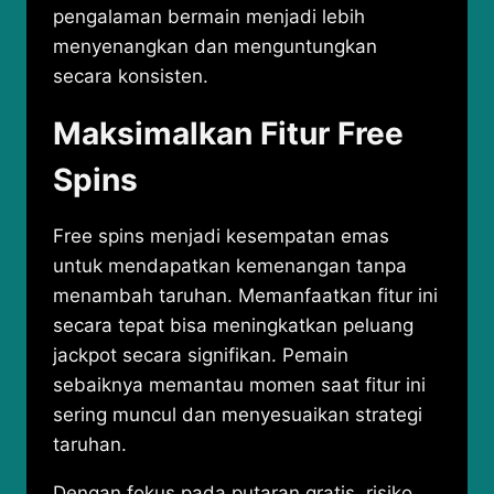
pengalaman bermain menjadi lebih
menyenangkan dan menguntungkan
secara konsisten.
Maksimalkan Fitur Free
Spins
Free spins menjadi kesempatan emas
untuk mendapatkan kemenangan tanpa
menambah taruhan. Memanfaatkan fitur ini
secara tepat bisa meningkatkan peluang
jackpot secara signifikan. Pemain
sebaiknya memantau momen saat fitur ini
sering muncul dan menyesuaikan strategi
taruhan.
Dengan fokus pada putaran gratis, risiko