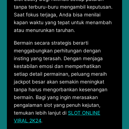
tanpa terburu-buru mengambil keputusan.
Saat fokus terjaga, Anda bisa menilai
kapan waktu yang tepat untuk menambah
atau menurunkan taruhan.
Bermain secara strategis berarti
menggabungkan perhitungan dengan
insting yang terasah. Dengan menjaga
kestabilan emosi dan memperhatikan
setiap detail permainan, peluang meraih
jackpot besar akan semakin meningkat
tanpa harus mengorbankan kesenangan
bermain. Bagi yang ingin merasakan
pengalaman slot yang penuh kejutan,
temukan lebih lanjut di
SLOT ONLINE
VIRAL 2K24
.