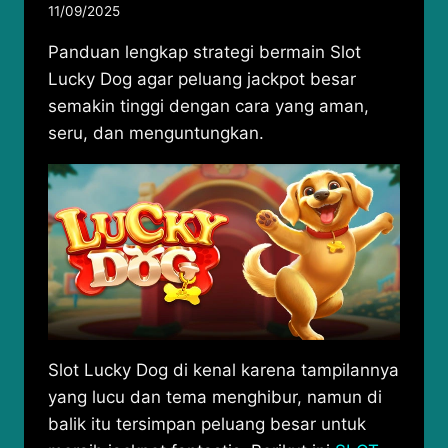
11/09/2025
Panduan lengkap strategi bermain Slot
Lucky Dog agar peluang jackpot besar
semakin tinggi dengan cara yang aman,
seru, dan menguntungkan.
Slot Lucky Dog di kenal karena tampilannya
yang lucu dan tema menghibur, namun di
balik itu tersimpan peluang besar untuk