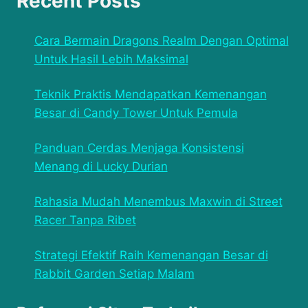
Recent Posts
QUEENIE
Cara Bermain Dragons Realm Dengan Optimal
Untuk Hasil Lebih Maksimal
Teknik Praktis Mendapatkan Kemenangan
Besar di Candy Tower Untuk Pemula
Panduan Cerdas Menjaga Konsistensi
Menang di Lucky Durian
Rahasia Mudah Menembus Maxwin di Street
Racer Tanpa Ribet
Strategi Efektif Raih Kemenangan Besar di
Rabbit Garden Setiap Malam