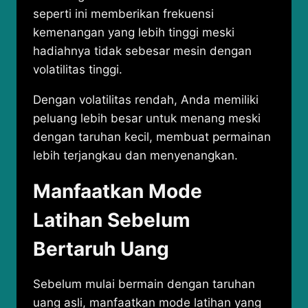
seperti ini memberikan frekuensi
kemenangan yang lebih tinggi meski
hadiahnya tidak sebesar mesin dengan
volatilitas tinggi.
Dengan volatilitas rendah, Anda memiliki
peluang lebih besar untuk menang meski
dengan taruhan kecil, membuat permainan
lebih terjangkau dan menyenangkan.
Manfaatkan Mode
Latihan Sebelum
Bertaruh Uang
Sebelum mulai bermain dengan taruhan
uang asli, manfaatkan mode latihan yang