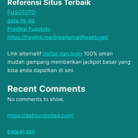
Referensi Situs Terbaik
FUSOTOTO
data hk 4d
Prediksi Fusototo
https://heylink.me/linkalternatifwaktogel/
Link alternatif
daftar dan login
100% aman
mudah gampang memberikan jackpot besar yang
bisa anda dapatkan di sini.
Recent Comments
No comments to show.
https://delhiunlimited.com/
betawi slot