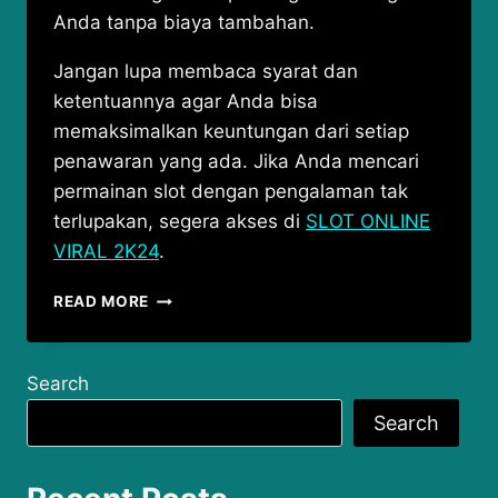
Anda tanpa biaya tambahan.
Jangan lupa membaca syarat dan
ketentuannya agar Anda bisa
memaksimalkan keuntungan dari setiap
penawaran yang ada. Jika Anda mencari
permainan slot dengan pengalaman tak
terlupakan, segera akses di
SLOT ONLINE
VIRAL 2K24
.
PANDUAN
READ MORE
CEPAT
AGAR
MENANG
Search
TANPA
MODAL
Search
GEDE
DI
SLOT