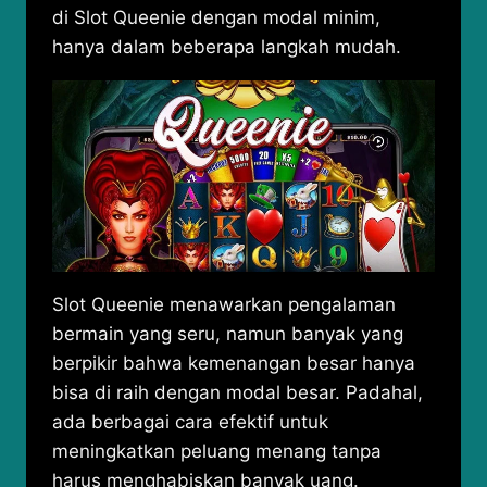
di Slot Queenie dengan modal minim,
hanya dalam beberapa langkah mudah.
Slot Queenie menawarkan pengalaman
bermain yang seru, namun banyak yang
berpikir bahwa kemenangan besar hanya
bisa di raih dengan modal besar. Padahal,
ada berbagai cara efektif untuk
meningkatkan peluang menang tanpa
harus menghabiskan banyak uang.