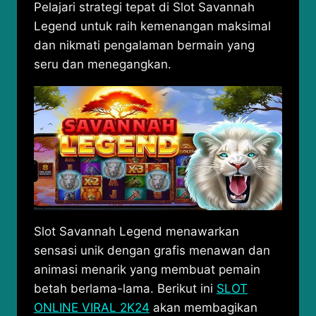
Pelajari strategi tepat di Slot Savannah
Legend untuk raih kemenangan maksimal
dan nikmati pengalaman bermain yang
seru dan menegangkan.
Slot Savannah Legend menawarkan
sensasi unik dengan grafis menawan dan
animasi menarik yang membuat pemain
betah berlama-lama. Berikut ini
SLOT
ONLINE VIRAL 2K24
akan membagikan