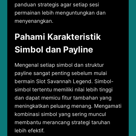
panduan strategis agar setiap sesi
permainan lebih menguntungkan dan
menyenangkan.
Pahami Karakteristik
Simbol dan Payline
Mengenal setiap simbol dan struktur
payline sangat penting sebelum mulai
bermain Slot Savannah Legend. Simbol-
simbol tertentu memiliki nilai lebih tinggi
dan dapat memicu fitur tambahan yang
meningkatkan peluang menang. Mengamati
kombinasi simbol yang sering muncul
membantu merancang strategi taruhan
lebih efektif.