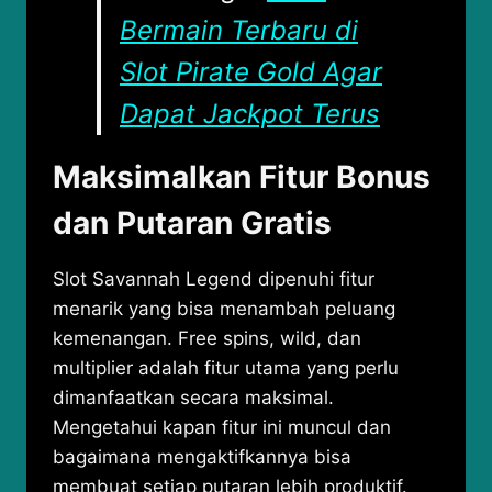
Bermain Terbaru di
Slot Pirate Gold Agar
Dapat Jackpot Terus
Maksimalkan Fitur Bonus
dan Putaran Gratis
Slot Savannah Legend dipenuhi fitur
menarik yang bisa menambah peluang
kemenangan. Free spins, wild, dan
multiplier adalah fitur utama yang perlu
dimanfaatkan secara maksimal.
Mengetahui kapan fitur ini muncul dan
bagaimana mengaktifkannya bisa
membuat setiap putaran lebih produktif.