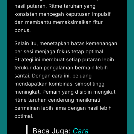
hasil putaran. Ritme taruhan yang
konsisten mencegah keputusan impulsif
dan membantu memaksimalkan fitur
bonus.
Selain itu, menetapkan batas kemenangan
per sesi menjaga fokus tetap optimal.
Strategi ini membuat setiap putaran lebih
terukur dan pengalaman bermain lebih
santai. Dengan cara ini, peluang
mendapatkan kombinasi simbol tinggi
meningkat. Pemain yang disiplin mengikuti
ritme taruhan cenderung menikmati
permainan lebih lama dengan hasil lebih
optimal.
Baca Juga:
Cara