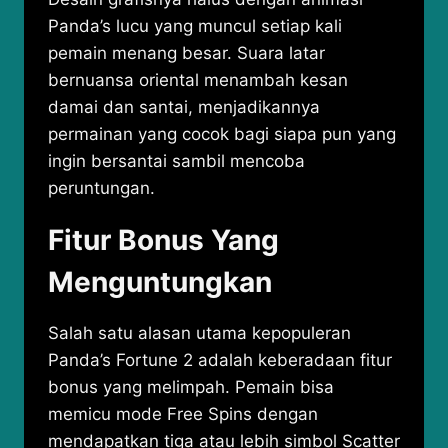
Panda’s lucu yang muncul setiap kali
pemain menang besar. Suara latar
bernuansa oriental menambah kesan
damai dan santai, menjadikannya
permainan yang cocok bagi siapa pun yang
ingin bersantai sambil mencoba
peruntungan.
Fitur Bonus Yang
Menguntungkan
Salah satu alasan utama kepopuleran
Panda’s Fortune 2 adalah keberadaan fitur
bonus yang melimpah. Pemain bisa
memicu mode Free Spins dengan
mendapatkan tiga atau lebih simbol Scatter