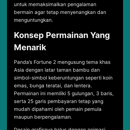
untuk memaksimalkan pengalaman
bermain agar tetap menyenangkan dan
menguntungkan.
Konsep Permainan Yang
Menarik
Panda’s Fortune 2 mengusung tema khas
Asia dengan latar taman bambu dan
simbol-simbol keberuntungan seperti koin
emas, bunga teratai, dan lentera.
Permainan ini memiliki 5 gulungan, 3 baris,
serta 25 garis pembayaran tetap yang
mudah dipahami oleh pemain pemula
maupun berpengalaman.
Desain grafisnya halus dengan animasi