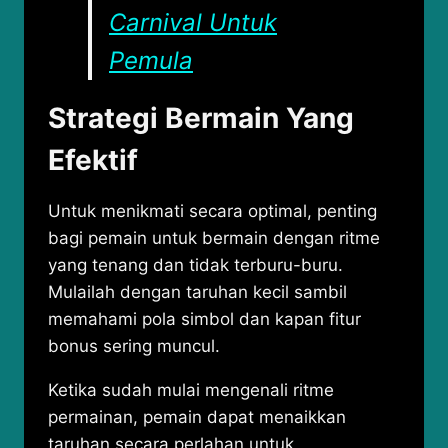
Carnival Untuk
Pemula
Strategi Bermain Yang
Efektif
Untuk menikmati secara optimal, penting
bagi pemain untuk bermain dengan ritme
yang tenang dan tidak terburu-buru.
Mulailah dengan taruhan kecil sambil
memahami pola simbol dan kapan fitur
bonus sering muncul.
Ketika sudah mulai mengenali ritme
permainan, pemain dapat menaikkan
taruhan secara perlahan untuk