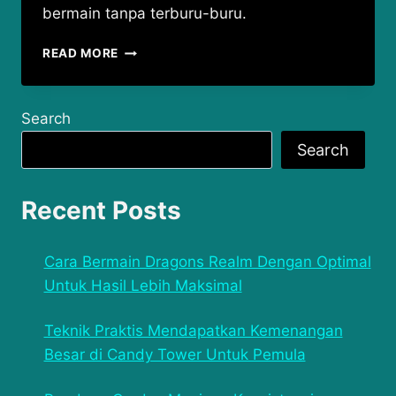
bermain tanpa terburu-buru.
STRATEGI
READ MORE
AMAN
BERMAIN
SLOT
Search
BIG
JUAN
Search
TANPA
TERBURU-
BURU
Recent Posts
Cara Bermain Dragons Realm Dengan Optimal
Untuk Hasil Lebih Maksimal
Teknik Praktis Mendapatkan Kemenangan
Besar di Candy Tower Untuk Pemula