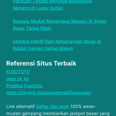
Panduan Cerdas Menjaga Konsistensi
Menang di Lucky Durian
Rahasia Mudah Menembus Maxwin di Street
Racer Tanpa Ribet
Strategi Efektif Raih Kemenangan Besar di
Rabbit Garden Setiap Malam
Referensi Situs Terbaik
FUSOTOTO
data hk 4d
Prediksi Fusototo
https://heylink.me/linkalternatifwaktogel/
Link alternatif
daftar dan login
100% aman
mudah gampang memberikan jackpot besar yang