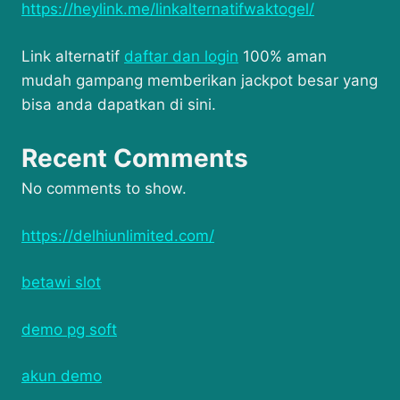
https://heylink.me/linkalternatifwaktogel/
Link alternatif
daftar dan login
100% aman
mudah gampang memberikan jackpot besar yang
bisa anda dapatkan di sini.
Recent Comments
No comments to show.
https://delhiunlimited.com/
betawi slot
demo pg soft
akun demo