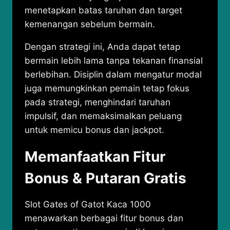
menetapkan batas taruhan dan target
kemenangan sebelum bermain.
Dengan strategi ini, Anda dapat tetap
bermain lebih lama tanpa tekanan finansial
berlebihan. Disiplin dalam mengatur modal
juga memungkinkan pemain tetap fokus
pada strategi, menghindari taruhan
impulsif, dan memaksimalkan peluang
untuk memicu bonus dan jackpot.
Memanfaatkan Fitur
Bonus & Putaran Gratis
Slot Gates of Gatot Kaca 1000
menawarkan berbagai fitur bonus dan