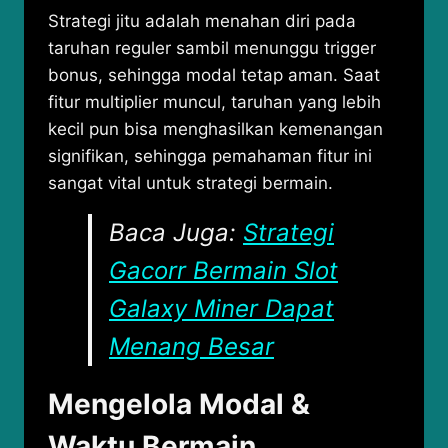
Strategi jitu adalah menahan diri pada
taruhan reguler sambil menunggu trigger
bonus, sehingga modal tetap aman. Saat
fitur multiplier muncul, taruhan yang lebih
kecil pun bisa menghasilkan kemenangan
signifikan, sehingga pemahaman fitur ini
sangat vital untuk strategi bermain.
Baca Juga:
Strategi
Gacorr Bermain Slot
Galaxy Miner Dapat
Menang Besar
Mengelola Modal &
Waktu Bermain