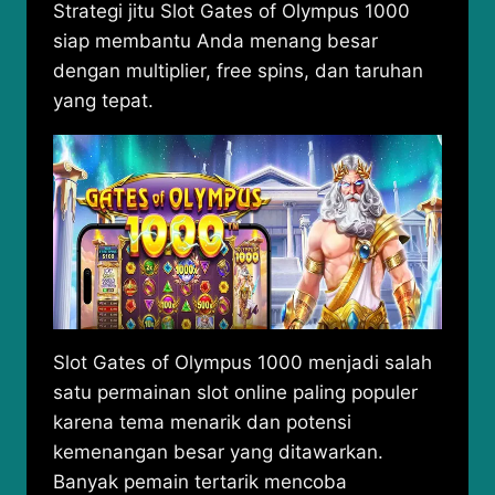
Strategi jitu Slot Gates of Olympus 1000
siap membantu Anda menang besar
dengan multiplier, free spins, dan taruhan
yang tepat.
Slot Gates of Olympus 1000 menjadi salah
satu permainan slot online paling populer
karena tema menarik dan potensi
kemenangan besar yang ditawarkan.
Banyak pemain tertarik mencoba