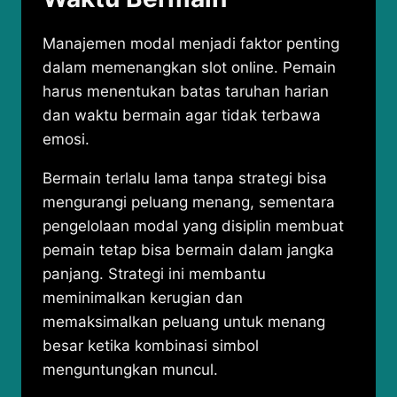
Manajemen modal menjadi faktor penting
dalam memenangkan slot online. Pemain
harus menentukan batas taruhan harian
dan waktu bermain agar tidak terbawa
emosi.
Bermain terlalu lama tanpa strategi bisa
mengurangi peluang menang, sementara
pengelolaan modal yang disiplin membuat
pemain tetap bisa bermain dalam jangka
panjang. Strategi ini membantu
meminimalkan kerugian dan
memaksimalkan peluang untuk menang
besar ketika kombinasi simbol
menguntungkan muncul.