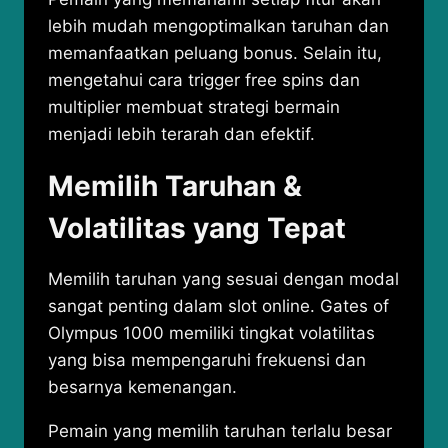
lebih mudah mengoptimalkan taruhan dan
memanfaatkan peluang bonus. Selain itu,
mengetahui cara trigger free spins dan
multiplier membuat strategi bermain
menjadi lebih terarah dan efektif.
Memilih Taruhan &
Volatilitas yang Tepat
Memilih taruhan yang sesuai dengan modal
sangat penting dalam slot online. Gates of
Olympus 1000 memiliki tingkat volatilitas
yang bisa mempengaruhi frekuensi dan
besarnya kemenangan.
Pemain yang memilih taruhan terlalu besar