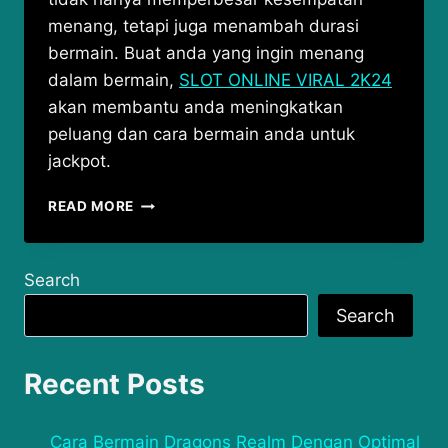
menang, tetapi juga menambah durasi
bermain. Buat anda yang ingin menang
dalam bermain,
SLOT ONLINE VIRAL 2K24
akan membantu anda meningkatkan
peluang dan cara bermain anda untuk
jackpot.
TRIK
READ MORE
BERMAIN
CERDAS
DI
Search
SLOT
HO
Search
YEAH
MONKEY
Recent Posts
Cara Bermain Dragons Realm Dengan Optimal