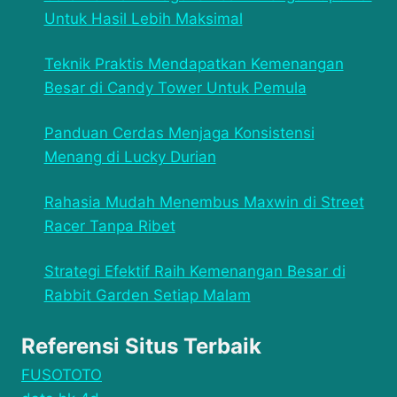
Untuk Hasil Lebih Maksimal
Teknik Praktis Mendapatkan Kemenangan
Besar di Candy Tower Untuk Pemula
Panduan Cerdas Menjaga Konsistensi
Menang di Lucky Durian
Rahasia Mudah Menembus Maxwin di Street
Racer Tanpa Ribet
Strategi Efektif Raih Kemenangan Besar di
Rabbit Garden Setiap Malam
Referensi Situs Terbaik
FUSOTOTO