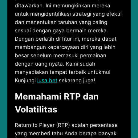
ditawarkan. Ini memungkinkan mereka
untuk mengidentifikasi strategi yang efektif
dan menentukan taruhan yang paling
sesuai dengan gaya bermain mereka.
Dengan berlatih di fitur ini, mereka dapat
membangun kepercayaan diri yang lebih
besar sebelum memasuki permainan
dengan uang nyata. Kami sudah
menyediakan tempat terbaik untukmu!
Kunjungi
lusa bet
sekarang juga!
Memahami RTP dan
Volatilitas
Return to Player (RTP) adalah persentase
yang memberi tahu Anda berapa banyak