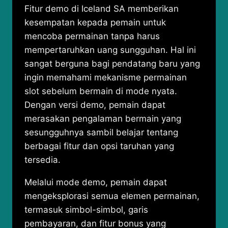
Fitur demo di Iceland SA memberikan
kesempatan kepada pemain untuk
mencoba permainan tanpa harus
mempertaruhkan uang sungguhan.​ Hal ini
sangat berguna bagi pendatang baru yang
ingin memahami mekanisme permainan
slot sebelum bermain di mode nyata.
Dengan versi demo, pemain dapat
merasakan pengalaman bermain yang
sesungguhnya sambil belajar tentang
berbagai fitur dan opsi taruhan yang
tersedia.
Melalui mode demo, pemain dapat
mengeksplorasi semua elemen permainan,
termasuk simbol-simbol, garis
pembayaran, dan fitur bonus yang