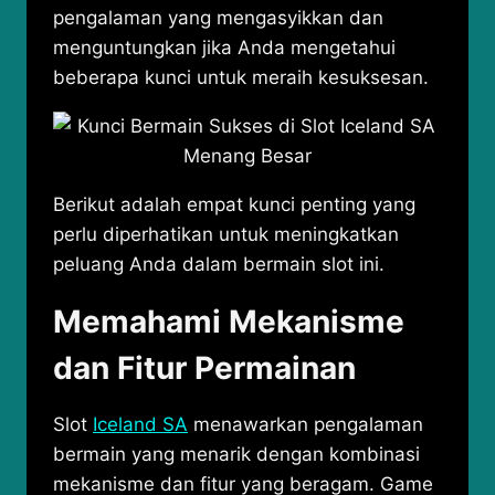
pengalaman yang mengasyikkan dan
menguntungkan jika Anda mengetahui
beberapa kunci untuk meraih kesuksesan.
Berikut adalah empat kunci penting yang
perlu diperhatikan untuk meningkatkan
peluang Anda dalam bermain slot ini.
Memahami Mekanisme
dan Fitur Permainan
Slot
Iceland SA
menawarkan pengalaman
bermain yang menarik dengan kombinasi
mekanisme dan fitur yang beragam. Game