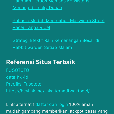
Panduan Cerdas Menjaga Konsistensi
Menang di Lucky Durian
Rahasia Mudah Menembus Maxwin di Street
Racer Tanpa Ribet
Strategi Efektif Raih Kemenangan Besar di
Rabbit Garden Setiap Malam
Referensi Situs Terbaik
FUSOTOTO
data hk 4d
Prediksi Fusototo
https://heylink.me/linkalternatifwaktogel/
Link alternatif
daftar dan login
100% aman
mudah gampang memberikan jackpot besar yang