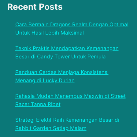
Recent Posts
Cara Bermain Dragons Realm Dengan Optimal
Untuk Hasil Lebih Maksimal
Teknik Praktis Mendapatkan Kemenangan
Besar di Candy Tower Untuk Pemula
Panduan Cerdas Menjaga Konsistensi
Menang di Lucky Durian
Rahasia Mudah Menembus Maxwin di Street
Racer Tanpa Ribet
Strategi Efektif Raih Kemenangan Besar di
Rabbit Garden Setiap Malam