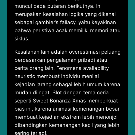
muncul pada putaran berikutnya. Ini
merupakan kesalahan logika yang dikenal
sebagai gambler’s fallacy, yaitu keyakinan
bahwa peristiwa acak memiliki memori atau
siklus.
Kesalahan lain adalah overestimasi peluang
berdasarkan pengalaman pribadi atau
cerita orang lain. Fenomena availability
heuristic membuat individu menilai
kejadian jarang sebagai lebih umum karena
mudah diingat. Slot dengan tema ceria
seperti Sweet Bonanza Xmas memperkuat
bias ini, karena animasi kemenangan besar
membuat kejadian ekstrem lebih menonjol
dibandingkan kemenangan kecil yang lebih
sering terjadi.