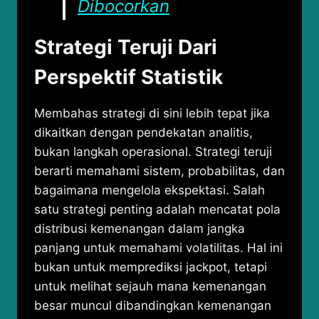
Dibocorkan
Strategi Teruji Dari
Perspektif Statistik
Membahas strategi di sini lebih tepat jika
dikaitkan dengan pendekatan analitis,
bukan langkah operasional. Strategi teruji
berarti memahami sistem, probabilitas, dan
bagaimana mengelola ekspektasi. Salah
satu strategi penting adalah mencatat pola
distribusi kemenangan dalam jangka
panjang untuk memahami volatilitas. Hal ini
bukan untuk memprediksi jackpot, tetapi
untuk melihat sejauh mana kemenangan
besar muncul dibandingkan kemenangan