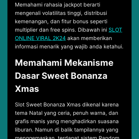
Memahami rahasia jackpot berarti
mengenali volatilitas tinggi, distribusi
kemenangan, dan fitur bonus seperti
multiplier dan free spins. Dibawah ini
SLOT
ONLINE VIRAL 2K24
akan memberikan
informasi menarik yang wajib anda ketahui.
Memahami Mekanisme
Dasar Sweet Bonanza
Xmas
Slot Sweet Bonanza Xmas dikenal karena
tema Natal yang ceria, penuh warna, dan
grafis manis yang menghadirkan suasana
liburan. Namun di balik tampilannya yang
menggemaskan, terdapat sistem Random