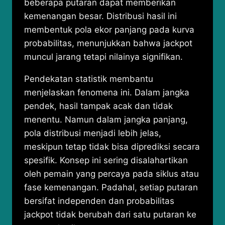
beberapa putaran dapat memberikan
kemenangan besar. Distribusi hasil ini
membentuk pola ekor panjang pada kurva
probabilitas, menunjukkan bahwa jackpot
muncul jarang tetapi nilainya signifikan.
Pendekatan statistik membantu
menjelaskan fenomena ini. Dalam jangka
pendek, hasil tampak acak dan tidak
menentu. Namun dalam jangka panjang,
pola distribusi menjadi lebih jelas,
meskipun tetap tidak bisa diprediksi secara
spesifik. Konsep ini sering disalahartikan
oleh pemain yang percaya pada siklus atau
fase kemenangan. Padahal, setiap putaran
bersifat independen dan probabilitas
jackpot tidak berubah dari satu putaran ke