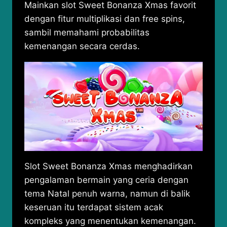
Mainkan slot Sweet Bonanza Xmas favorit
dengan fitur multiplikasi dan free spins,
sambil memahami probabilitas
kemenangan secara cerdas.
Slot Sweet Bonanza Xmas menghadirkan
pengalaman bermain yang ceria dengan
tema Natal penuh warna, namun di balik
keseruan itu terdapat sistem acak
kompleks yang menentukan kemenangan.