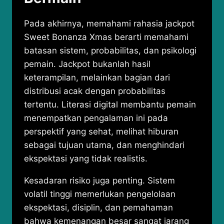
Pada akhirnya, memahami rahasia jackpot
Sweet Bonanza Xmas berarti memahami
batasan sistem, probabilitas, dan psikologi
pemain. Jackpot bukanlah hasil
keterampilan, melainkan bagian dari
distribusi acak dengan probabilitas
tertentu. Literasi digital membantu pemain
menempatkan pengalaman ini pada
perspektif yang sehat, melihat hiburan
sebagai tujuan utama, dan menghindari
ekspektasi yang tidak realistis.
Kesadaran risiko juga penting. Sistem
volatil tinggi memerlukan pengelolaan
ekspektasi, disiplin, dan pemahaman
bahwa kemenangan besar sangat jarang