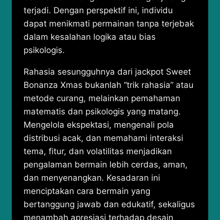
terjadi. Dengan perspektif ini, individu
dapat menikmati permainan tanpa terjebak
dalam kesalahan logika atau bias
psikologis.
Rahasia sesungguhnya dari jackpot Sweet
Bonanza Xmas bukanlah “trik rahasia” atau
metode curang, melainkan pemahaman
matematis dan psikologis yang matang.
Mengelola ekspektasi, mengenali pola
distribusi acak, dan memahami interaksi
tema, fitur, dan volatilitas menjadikan
pengalaman bermain lebih cerdas, aman,
dan menyenangkan. Kesadaran ini
menciptakan cara bermain yang
bertanggung jawab dan edukatif, sekaligus
menambah apresiasi terhadap desain