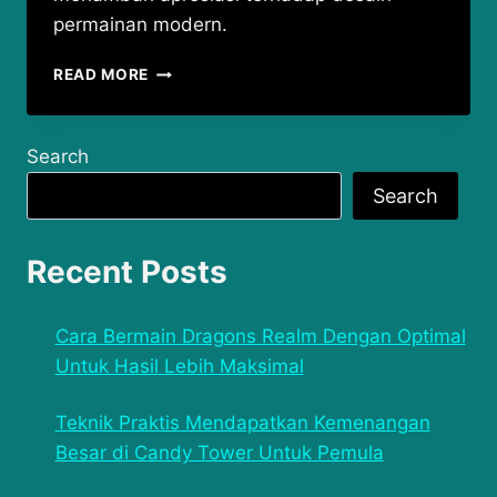
permainan modern.
RAHASIA
READ MORE
JACKPOT
DI
SLOT
Search
SWEET
BONANZA
Search
XMAS
STRATEGI
TERUJI
Recent Posts
Cara Bermain Dragons Realm Dengan Optimal
Untuk Hasil Lebih Maksimal
Teknik Praktis Mendapatkan Kemenangan
Besar di Candy Tower Untuk Pemula