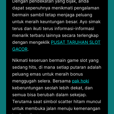
Dengan pendekatan yang bijak, anda
dapat sepenuhnya menikmati pengalaman
bermain sambil tetap menjaga peluang
untuk meraih keuntungan besar. Ayo simak
terus dan ikuti terus informasi-informasi
menarik terbaru lainnya secara terlengkap
dengan mengeklik
PUSAT TARUHAN SLOT
GACOR
.
Nikmati keseruan bermain game slot yang
sedang hits, di mana setiap putaran adalah
peluang emas untuk meraih bonus
menggugah selera. Bersama
pak hoki
keberuntungan seolah lebih dekat, dan
semua bisa berubah dalam sekejap.
Terutama saat simbol scatter hitam muncul
untuk membuka jalan menuju kemenangan