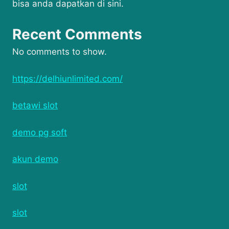
bisa anda dapatkan di sini.
Recent Comments
No comments to show.
https://delhiunlimited.com/
betawi slot
demo pg soft
akun demo
slot
slot