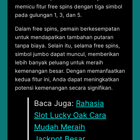
memicu fitur free spins dengan tiga simbol
pada gulungan 1, 3, dan 5.
Dalam free spins, pemain berkesempatan
untuk mendapatkan tambahan putaran
tanpa biaya. Selain itu, selama free spins,
simbol jumbo dapat muncul, memberikan
lebih banyak peluang untuk meraih
kemenangan besar. Dengan memanfaatkan
kedua fitur ini, Anda dapat meningkatkan
potensi kemenangan secara signifikan.
Baca Juga:
Rahasia
Slot Lucky Oak Cara
Mudah Meraih
Jackpot Besar