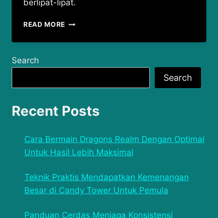
berlipat-lipat.
CARA
READ MORE
MENANG
DI
SLOT
Search
MONKEY
BONANZA
Search
DENGAN
MEMANFAATKAN
FREE
Recent Posts
SPINS
DAN
WILDS
Cara Bermain Dragons Realm Dengan Optimal
Untuk Hasil Lebih Maksimal
Teknik Praktis Mendapatkan Kemenangan
Besar di Candy Tower Untuk Pemula
Panduan Cerdas Menjaga Konsistensi