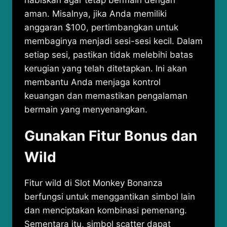
habiskan agar tetap bermain dengan
aman. Misalnya, jika Anda memiliki
anggaran $100, pertimbangkan untuk
membaginya menjadi sesi-sesi kecil. Dalam
setiap sesi, pastikan tidak melebihi batas
kerugian yang telah ditetapkan. Ini akan
membantu Anda menjaga kontrol
keuangan dan memastikan pengalaman
bermain yang menyenangkan.
Gunakan Fitur Bonus dan
Wild
Fitur wild di Slot Monkey Bonanza
berfungsi untuk menggantikan simbol lain
dan menciptakan kombinasi pemenang.
Sementara itu, simbol scatter dapat