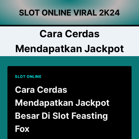
Skip
SLOT ONLINE VIRAL 2K24
to
content
Cara Cerdas
Mendapatkan Jackpot
SLOT ONLINE
Cara Cerdas
Mendapatkan Jackpot
Besar Di Slot Feasting
Fox