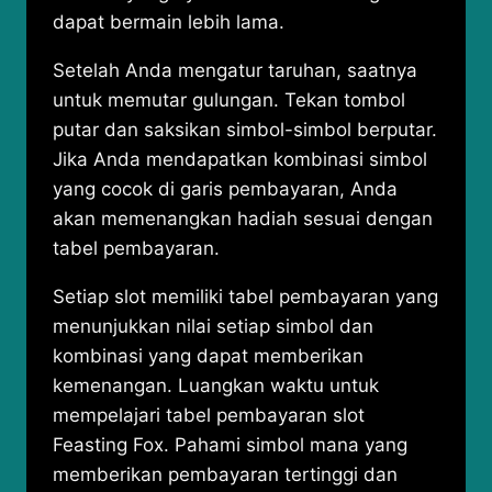
dapat bermain lebih lama.
Setelah Anda mengatur taruhan, saatnya
untuk memutar gulungan. Tekan tombol
putar dan saksikan simbol-simbol berputar.
Jika Anda mendapatkan kombinasi simbol
yang cocok di garis pembayaran, Anda
akan memenangkan hadiah sesuai dengan
tabel pembayaran.
Setiap slot memiliki tabel pembayaran yang
menunjukkan nilai setiap simbol dan
kombinasi yang dapat memberikan
kemenangan. Luangkan waktu untuk
mempelajari tabel pembayaran slot
Feasting Fox. Pahami simbol mana yang
memberikan pembayaran tertinggi dan