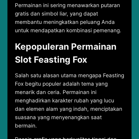
Permainan ini sering menawarkan putaran
gratis dan simbol liar, yang dapat
membantu meningkatkan peluang Anda
untuk mendapatkan kombinasi pemenang.
Kepopuleran Permainan
Slot Feasting Fox
Salah satu alasan utama mengapa Feasting
Fox begitu populer adalah tema yang
menarik dan ceria. Permainan ini
menghadirkan karakter rubah yang lucu
dan elemen alam yang indah, menciptakan
suasana yang menyenangkan saat
bermain.