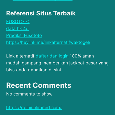
Referensi Situs Terbaik
FUSOTOTO
data hk 4d
Prediksi Fusototo
https://heylink.me/linkalternatifwaktogel/
Link alternatif
daftar dan login
100% aman
mudah gampang memberikan jackpot besar yang
bisa anda dapatkan di sini.
Recent Comments
No comments to show.
https://delhiunlimited.com/