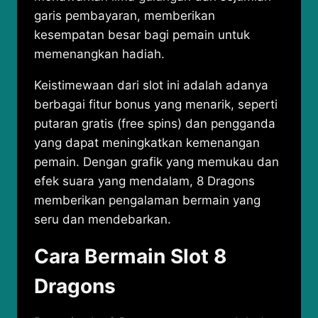
garis pembayaran, memberikan
kesempatan besar bagi pemain untuk
memenangkan hadiah.
Keistimewaan dari slot ini adalah adanya
berbagai fitur bonus yang menarik, seperti
putaran gratis (free spins) dan pengganda
yang dapat meningkatkan kemenangan
pemain. Dengan grafik yang memukau dan
efek suara yang mendalam, 8 Dragons
memberikan pengalaman bermain yang
seru dan mendebarkan.
Cara Bermain Slot 8
Dragons