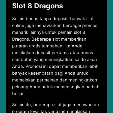
Slot 8 Dragons
Selain bonus tanpa deposit, banyak slot
online juga menawarkan berbagai promosi
menarik lainnya untuk pemain slot 8
Dragons. Beberapa slot memberikan
putaran gratis tambahan jika Anda
melakukan deposit pertama atau bonus
sambutan yang meningkatkan saldo akun
Anda. Promosi ini dapat memberikan lebih
banyak kesempatan bagi Anda untuk
memainkan permainan dan meningkatkan
peluang Anda untuk memenangkan hadiah
besar.
Selain itu, beberapa slot juga menawarkan
program loyalitas yang memungkinkan