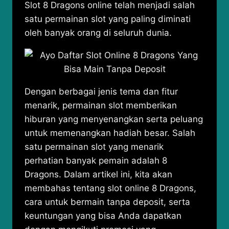
Slot 8 Dragons online telah menjadi salah
satu permainan slot yang paling diminati
oleh banyak orang di seluruh dunia.
Dengan berbagai jenis tema dan fitur
menarik, permainan slot memberikan
hiburan yang menyenangkan serta peluang
untuk memenangkan hadiah besar. Salah
satu permainan slot yang menarik
perhatian banyak pemain adalah 8
Dragons. Dalam artikel ini, kita akan
membahas tentang slot online 8 Dragons,
cara untuk bermain tanpa deposit, serta
keuntungan yang bisa Anda dapatkan