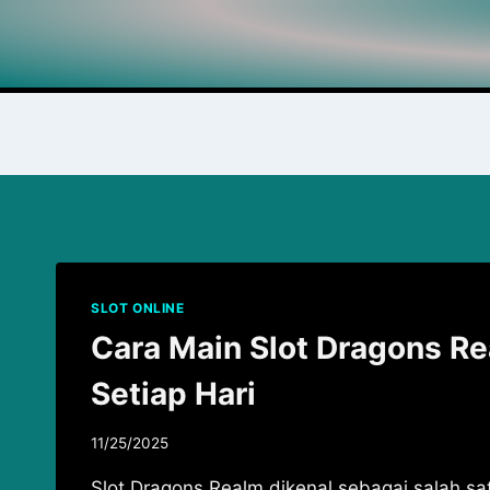
Skip
to
content
SLOT ONLINE
Cara Main Slot Dragons R
Setiap Hari
11/25/2025
Slot Dragons Realm dikenal sebagai salah s