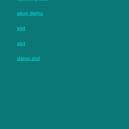
akun demo
slot
slot
demo slot