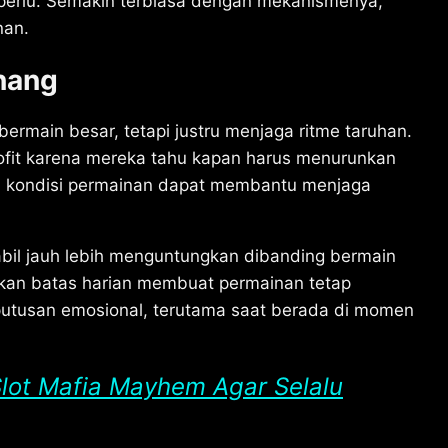
 perlu. Semakin terbiasa dengan mekanismenya,
nan.
nang
ermain besar, tetapi justru menjaga ritme taruhan.
fit karena mereka tahu kapan harus menurunkan
i kondisi permainan dapat membantu menjaga
abil jauh lebih menguntungkan dibanding bermain
apkan batas harian membuat permainan tetap
utusan emosional, terutama saat berada di momen
Slot Mafia Mayhem Agar Selalu