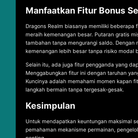
Manfaatkan Fitur Bonus S
Dragons Realm biasanya memiliki beberapa f
meraih kemenangan besar. Putaran gratis m
tambahan tanpa mengurangi saldo. Dengan
kemenangan lebih besar tanpa risiko modal b
Selain itu, ada juga fitur pengganda yang d
Menggabungkan fitur ini dengan taruhan yang
Kuncinya adalah memahami momen kapan fitu
langkah bermain tanpa tergesak-gesak.
Kesimpulan
Untuk mendapatkan keuntungan maksimal seti
pemahaman mekanisme permainan, pengelola
penting.