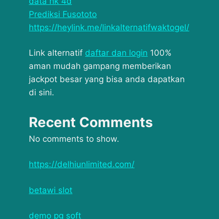
data hk 4d
Prediksi Fusototo
https://heylink.me/linkalternatifwaktogel/
Link alternatif
daftar dan login
100%
aman mudah gampang memberikan
jackpot besar yang bisa anda dapatkan
di sini.
Recent Comments
No comments to show.
https://delhiunlimited.com/
betawi slot
demo pg soft