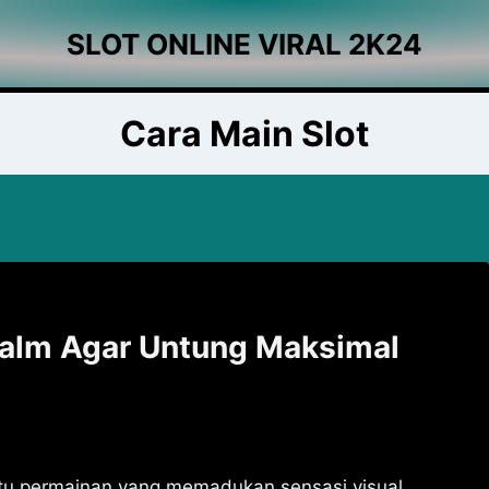
SLOT ONLINE VIRAL 2K24
Cara Main Slot
ealm Agar Untung Maksimal
atu permainan yang memadukan sensasi visual