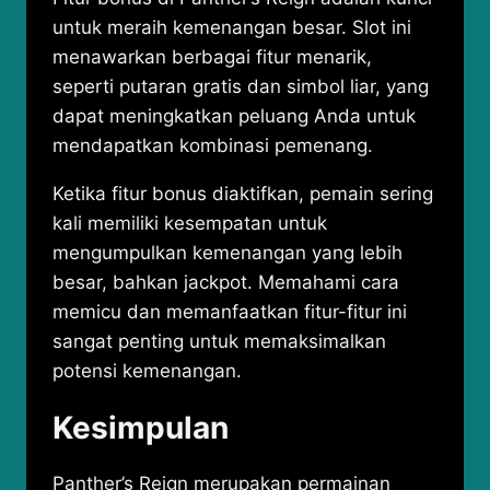
untuk meraih kemenangan besar. Slot ini
menawarkan berbagai fitur menarik,
seperti putaran gratis dan simbol liar, yang
dapat meningkatkan peluang Anda untuk
mendapatkan kombinasi pemenang.
Ketika fitur bonus diaktifkan, pemain sering
kali memiliki kesempatan untuk
mengumpulkan kemenangan yang lebih
besar, bahkan jackpot. Memahami cara
memicu dan memanfaatkan fitur-fitur ini
sangat penting untuk memaksimalkan
potensi kemenangan.
Kesimpulan
Panther’s Reign merupakan permainan