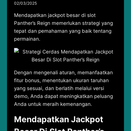
02/03/2025
Mendapatkan jackpot besar di slot
Panther’s Reign memerlukan strategi yang
tepat dan pemahaman yang baik tentang
permainan.
Dengan mengenali aturan, memanfaatkan
fitur bonus, menentukan ukuran taruhan
yang sesuai, dan berlatih melalui versi
demo, Anda dapat meningkatkan peluang
Anda untuk meraih kemenangan.
Mendapatkan Jackpot