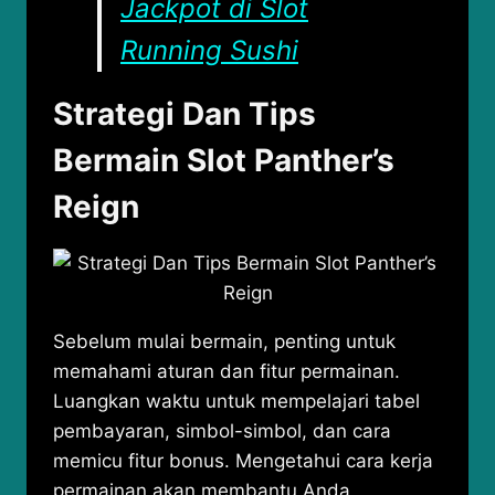
Jackpot di Slot
Running Sushi
Strategi Dan Tips
Bermain Slot Panther’s
Reign
Sebelum mulai bermain, penting untuk
memahami aturan dan fitur permainan.
Luangkan waktu untuk mempelajari tabel
pembayaran, simbol-simbol, dan cara
memicu fitur bonus. Mengetahui cara kerja
permainan akan membantu Anda