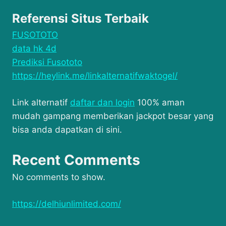
Referensi Situs Terbaik
FUSOTOTO
data hk 4d
Prediksi Fusototo
https://heylink.me/linkalternatifwaktogel/
Link alternatif
daftar dan login
100% aman
mudah gampang memberikan jackpot besar yang
bisa anda dapatkan di sini.
Recent Comments
No comments to show.
https://delhiunlimited.com/