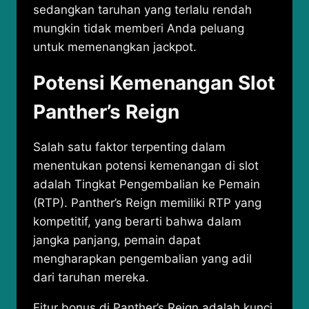
sedangkan taruhan yang terlalu rendah
mungkin tidak memberi Anda peluang
untuk memenangkan jackpot.
Potensi Kemenangan Slot
Panther’s Reign
Salah satu faktor terpenting dalam
menentukan potensi kemenangan di slot
adalah Tingkat Pengembalian ke Pemain
(RTP). Panther’s Reign memiliki RTP yang
kompetitif, yang berarti bahwa dalam
jangka panjang, pemain dapat
mengharapkan pengembalian yang adil
dari taruhan mereka.
Fitur bonus di Panther’s Reign adalah kunci