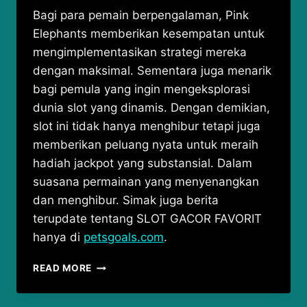
Bagi para pemain berpengalaman, Pink
Elephants memberikan kesempatan untuk
mengimplementasikan strategi mereka
dengan maksimal. Sementara juga menarik
bagi pemula yang ingin mengeksplorasi
dunia slot yang dinamis. Dengan demikian,
slot ini tidak hanya menghibur tetapi juga
memberikan peluang nyata untuk meraih
hadiah jackpot yang substansial. Dalam
suasana permainan yang menyenangkan
dan menghibur. Simak juga berita
terupdate tentang SLOT GACOR FAVORIT
hanya di
petsgoals.com
.
PINK
READ MORE
ELEPHANTS
–