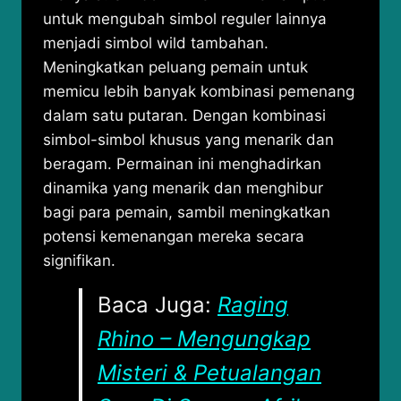
untuk mengubah simbol reguler lainnya
menjadi simbol wild tambahan.
Meningkatkan peluang pemain untuk
memicu lebih banyak kombinasi pemenang
dalam satu putaran. Dengan kombinasi
simbol-simbol khusus yang menarik dan
beragam. Permainan ini menghadirkan
dinamika yang menarik dan menghibur
bagi para pemain, sambil meningkatkan
potensi kemenangan mereka secara
signifikan.
Baca Juga:
Raging
Rhino – Mengungkap
Misteri & Petualangan