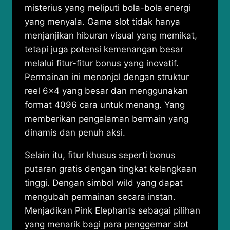
misterius yang meliputi bola-bola energi
yang menyala. Game slot tidak hanya
menjanjikan hiburan visual yang memikat,
tetapi juga potensi kemenangan besar
melalui fitur-fitur bonus yang inovatif.
Permainan ini menonjol dengan struktur
reel 6×4 yang besar dan menggunakan
format 4096 cara untuk menang. Yang
memberikan pengalaman bermain yang
dinamis dan penuh aksi.
Selain itu, fitur khusus seperti bonus
putaran gratis dengan tingkat kelangkaan
tinggi. Dengan simbol wild yang dapat
mengubah permainan secara instan.
Menjadikan Pink Elephants sebagai pilihan
yang menarik bagi para penggemar slot