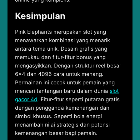
Kesimpulan
Pink Elephants merupakan slot yang
menawarkan kombinasi yang menarik
antara tema unik. Desain grafis yang
memukau dan fitur-fitur bonus yang
mengasyikkan. Dengan struktur reel besar
6×4 dan 4096 cara untuk menang.
Permainan ini cocok untuk pemain yang
mencari tantangan baru dalam dunia
slot
gacor 4d
. Fitur-fitur seperti putaran gratis
dengan pengganda kemenangan dan
simbol khusus. Seperti bola energi
menambah nilai strategis dan potensi
kemenangan besar bagi pemain.