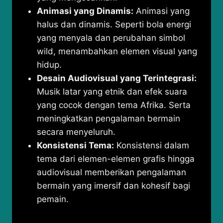
Animasi yang Dinamis:
Animasi yang
halus dan dinamis. Seperti bola energi
yang menyala dan perubahan simbol
wild, menambahkan elemen visual yang
hidup.
Desain Audiovisual yang Terintegrasi:
Musik latar yang etnik dan efek suara
yang cocok dengan tema Afrika. Serta
meningkatkan pengalaman bermain
secara menyeluruh.
Konsistensi Tema:
Konsistensi dalam
tema dari elemen-elemen grafis hingga
audiovisual memberikan pengalaman
bermain yang imersif dan kohesif bagi
pemain.