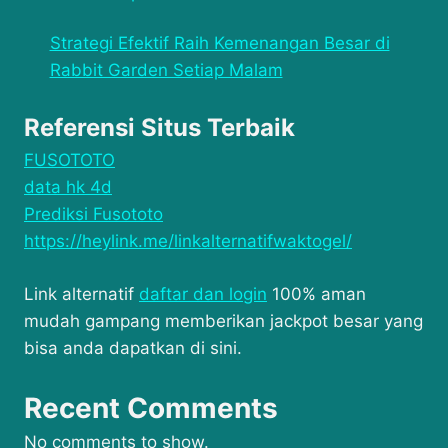
Strategi Efektif Raih Kemenangan Besar di
Rabbit Garden Setiap Malam
Referensi Situs Terbaik
FUSOTOTO
data hk 4d
Prediksi Fusototo
https://heylink.me/linkalternatifwaktogel/
Link alternatif
daftar dan login
100% aman
mudah gampang memberikan jackpot besar yang
bisa anda dapatkan di sini.
Recent Comments
No comments to show.