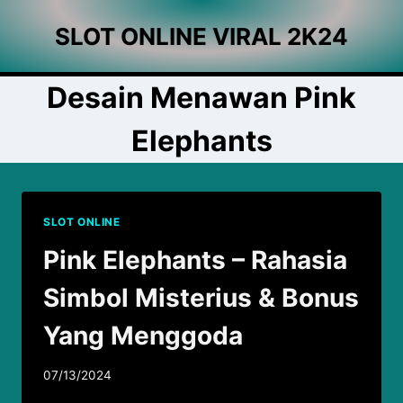
Skip
SLOT ONLINE VIRAL 2K24
to
content
Desain Menawan Pink
Elephants
SLOT ONLINE
Pink Elephants – Rahasia
Simbol Misterius & Bonus
Yang Menggoda
07/13/2024