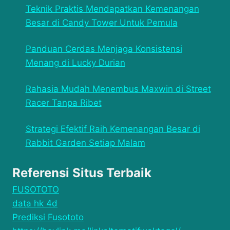
Teknik Praktis Mendapatkan Kemenangan
Besar di Candy Tower Untuk Pemula
Panduan Cerdas Menjaga Konsistensi
Menang di Lucky Durian
Rahasia Mudah Menembus Maxwin di Street
Racer Tanpa Ribet
Strategi Efektif Raih Kemenangan Besar di
Rabbit Garden Setiap Malam
Referensi Situs Terbaik
FUSOTOTO
data hk 4d
Prediksi Fusototo