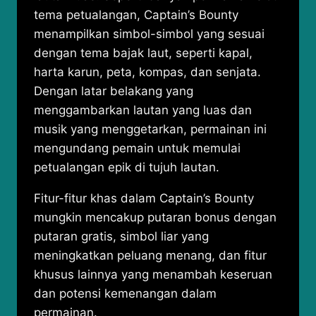
tema petualangan, Captain’s Bounty
menampilkan simbol-simbol yang sesuai
dengan tema bajak laut, seperti kapal,
harta karun, peta, kompas, dan senjata.
Dengan latar belakang yang
menggambarkan lautan yang luas dan
musik yang menggetarkan, permainan ini
mengundang pemain untuk memulai
petualangan epik di tujuh lautan.
Fitur-fitur khas dalam Captain’s Bounty
mungkin mencakup putaran bonus dengan
putaran gratis, simbol liar yang
meningkatkan peluang menang, dan fitur
khusus lainnya yang menambah keseruan
dan potensi kemenangan dalam
permainan.