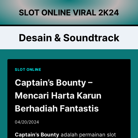
Skip
SLOT ONLINE VIRAL 2K24
to
content
Desain & Soundtrack
SLOT ONLINE
Captain’s Bounty –
Mencari Harta Karun
Berhadiah Fantastis
04/20/2024
Captain’s Bounty
adalah permainan slot