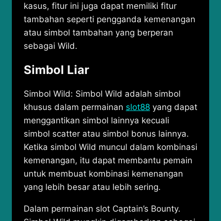
kasus, fitur ini juga dapat memiliki fitur
tambahan seperti pengganda kemenangan
atau simbol tambahan yang berperan
sebagai Wild.
Simbol Liar
Simbol Wild: Simbol Wild adalah simbol
khusus dalam permainan
slot88
yang dapat
menggantikan simbol lainnya kecuali
simbol scatter atau simbol bonus lainnya.
Ketika simbol Wild muncul dalam kombinasi
kemenangan, itu dapat membantu pemain
untuk membuat kombinasi kemenangan
yang lebih besar atau lebih sering.
Dalam permainan slot Captain’s Bounty.