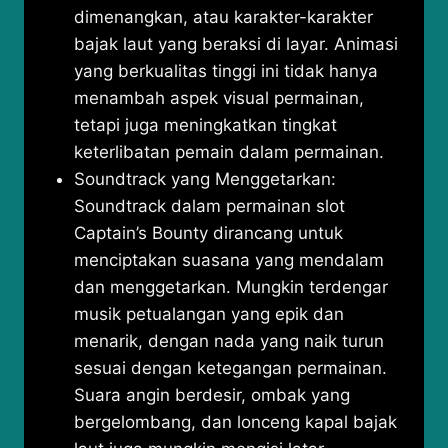
dimenangkan, atau karakter-karakter
bajak laut yang beraksi di layar. Animasi
yang berkualitas tinggi ini tidak hanya
menambah aspek visual permainan,
tetapi juga meningkatkan tingkat
keterlibatan pemain dalam permainan.
Soundtrack yang Menggetarkan:
Soundtrack dalam permainan slot
Captain’s Bounty dirancang untuk
menciptakan suasana yang mendalam
dan menggetarkan. Mungkin terdengar
musik petualangan yang epik dan
menarik, dengan nada yang naik turun
sesuai dengan ketegangan permainan.
Suara angin berdesir, ombak yang
bergelombang, dan lonceng kapal bajak