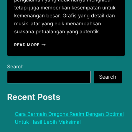
tetapi juga memberikan kesempatan untuk
kemenangan besar. Grafis yang detail dan
musik latar yang epik menambahkan
suasana petualangan yang autentik.
CAPTAIN’S
READ MORE
BOUNTY
–
MENCARI
Search
HARTA
KARUN
Search
BERHADIAH
FANTASTIS
Recent Posts
Cara Bermain Dragons Realm Dengan Optimal
Untuk Hasil Lebih Maksimal