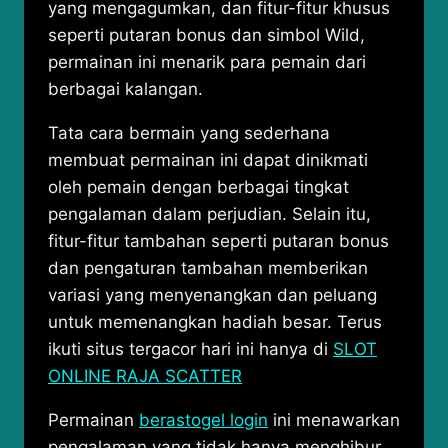
yang mengagumkan, dan fitur-fitur khusus
seperti putaran bonus dan simbol Wild,
permainan ini menarik para pemain dari
berbagai kalangan.
Tata cara bermain yang sederhana
membuat permainan ini dapat dinikmati
oleh pemain dengan berbagai tingkat
pengalaman dalam perjudian. Selain itu,
fitur-fitur tambahan seperti putaran bonus
dan pengaturan tambahan memberikan
variasi yang menyenangkan dan peluang
untuk memenangkan hadiah besar. Terus
ikuti situs tergacor hari ini hanya di
SLOT
ONLINE RAJA SCATTER
Permainan
berastogel login
ini menawarkan
pengalaman yang tidak hanya menghibur