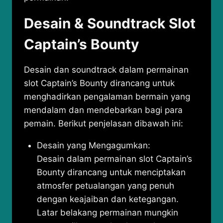
Desain & Soundtrack Slot
Captain’s Bounty
Desain dan soundtrack dalam permainan
slot Captain’s Bounty dirancang untuk
menghadirkan pengalaman bermain yang
mendalam dan mendebarkan bagi para
pemain. Berikut penjelasan dibawah ini:
Desain yang Mengagumkan:
Desain dalam permainan slot Captain’s
Bounty dirancang untuk menciptakan
atmosfer petualangan yang penuh
dengan keajaiban dan ketegangan.
Latar belakang permainan mungkin