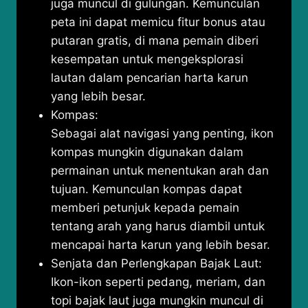
juga muncul di gulungan. Kemunculan
peta ini dapat memicu fitur bonus atau
putaran gratis, di mana pemain diberi
kesempatan untuk mengeksplorasi
lautan dalam pencarian harta karun
yang lebih besar.
Kompas:
Sebagai alat navigasi yang penting, ikon
kompas mungkin digunakan dalam
permainan untuk menentukan arah dan
tujuan. Kemunculan kompas dapat
memberi petunjuk kepada pemain
tentang arah yang harus diambil untuk
mencapai harta karun yang lebih besar.
Senjata dan Perlengkapan Bajak Laut:
Ikon-ikon seperti pedang, meriam, dan
topi bajak laut juga mungkin muncul di