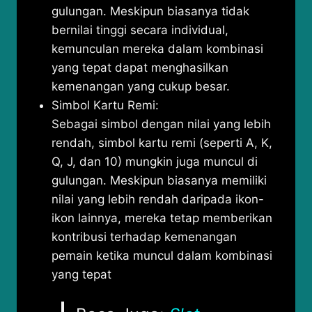
gulungan. Meskipun biasanya tidak
bernilai tinggi secara individual,
kemunculan mereka dalam kombinasi
yang tepat dapat menghasilkan
kemenangan yang cukup besar.
Simbol Kartu Remi:
Sebagai simbol dengan nilai yang lebih
rendah, simbol kartu remi (seperti A, K,
Q, J, dan 10) mungkin juga muncul di
gulungan. Meskipun biasanya memiliki
nilai yang lebih rendah daripada ikon-
ikon lainnya, mereka tetap memberikan
kontribusi terhadap kemenangan
pemain ketika muncul dalam kombinasi
yang tepat