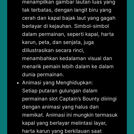
menampilkan gambar lautan luas yang
tak terbatas, dengan langit biru yang
cerah dan kapal bajak laut yang gagah
berlayar di kejauhan. Simbol-simbol
dalam permainan, seperti kapal, harta
karun, peta, dan senjata, juga
diilustrasikan secara rinci,
menambahkan kedalaman visual dan
menarik pemain lebih dalam ke dalam
dunia permainan.
Animasi yang Menghidupkan:
Setiap putaran gulungan dalam
permainan slot Captain’s Bounty diiringi
dengan animasi yang halus dan
memikat. Animasi ini mungkin termasuk
kapal yang berlayar melintasi layar,
harta karun yang berkilauan saat