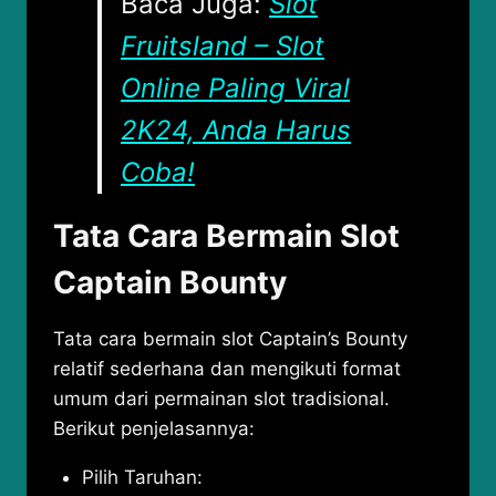
Baca Juga:
Slot
Fruitsland – Slot
Online Paling Viral
2K24, Anda Harus
Coba!
Tata Cara Bermain Slot
Captain Bounty
Tata cara bermain slot Captain’s Bounty
relatif sederhana dan mengikuti format
umum dari permainan slot tradisional.
Berikut penjelasannya:
Pilih Taruhan: