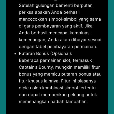
Setelah gulungan berhenti berputar,
periksa apakah Anda berhasil
mencocokkan simbol-simbol yang sama
di garis pembayaran yang aktif. Jika
Anda berhasil mencapai kombinasi
kemenangan, Anda akan dibayar sesuai
dengan tabel pembayaran permainan.
Putaran Bonus (Opsional):
Beberapa permainan slot, termasuk
Captain’s Bounty, mungkin memiliki fitur
bonus yang memicu putaran bonus atau
fitur khusus lainnya. Fitur ini biasanya
dipicu oleh kombinasi simbol tertentu
dan dapat memberikan peluang untuk
memenangkan hadiah tambahan.