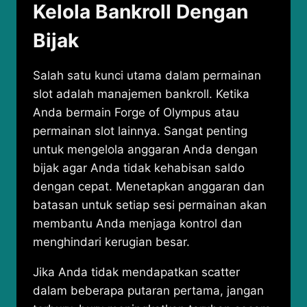
Kelola Bankroll Dengan
Bijak
Salah satu kunci utama dalam permainan
slot adalah manajemen bankroll. Ketika
Anda bermain Forge of Olympus atau
permainan slot lainnya. Sangat penting
untuk mengelola anggaran Anda dengan
bijak agar Anda tidak kehabisan saldo
dengan cepat. Menetapkan anggaran dan
batasan untuk setiap sesi permainan akan
membantu Anda menjaga kontrol dan
menghindari kerugian besar.
Jika Anda tidak mendapatkan scatter
dalam beberapa putaran pertama, jangan