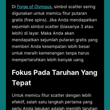
Di
Forge of Olympus
, simbol scatter sering
digunakan untuk memicu fitur putaran
gratis (free spins). Jika Anda mendapatkan
sejumlah simbol scatter (biasanya 3 atau
lebih) di layar. Maka Anda akan
mendapatkan sejumlah putaran gratis yang
memberi Anda kesempatan lebih besar
untuk meraih kemenangan tanpa harus
mempertaruhkan lebih banyak uang.
Fokus Pada Taruhan Yang
Tepat
Untuk memicu fitur scatter dengan lebih
efektif, salah satu langkah pertama yang
perlu Anda lakukan adalah memilih taruhan