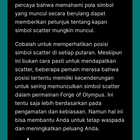
percaya bahwa memahami pola simbol
yang muncul secara berulang dapat
memberikan petunjuk tentang kapan
simbol scatter mungkin muncul.
Cobalah untuk memperhatikan posisi
simbol scatter di setiap putaran. Meskipun
ini bukan cara pasti untuk mendapatkan
scatter, beberapa pemain merasa bahwa
posisi tertentu memiliki kecenderungan
untuk sering memunculkan simbol scatter
dalam permainan Forge of Olympus. Ini
tentu saja lebih berdasarkan pada
pengamatan dan kebiasaan. Namun hal ini
bisa membantu Anda untuk tetap waspada
dan meningkatkan peluang Anda.