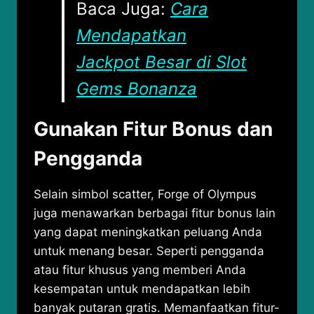
Baca Juga:
Cara
Mendapatkan
Jackpot Besar di Slot
Gems Bonanza
Gunakan Fitur Bonus dan
Pengganda
Selain simbol scatter, Forge of Olympus
juga menawarkan berbagai fitur bonus lain
yang dapat meningkatkan peluang Anda
untuk menang besar. Seperti pengganda
atau fitur khusus yang memberi Anda
kesempatan untuk mendapatkan lebih
banyak putaran gratis. Memanfaatkan fitur-