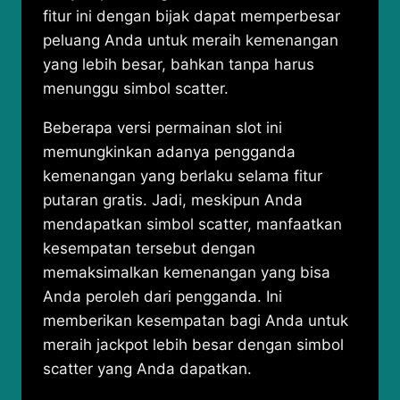
fitur ini dengan bijak dapat memperbesar
peluang Anda untuk meraih kemenangan
yang lebih besar, bahkan tanpa harus
menunggu simbol scatter.
Beberapa versi permainan slot ini
memungkinkan adanya pengganda
kemenangan yang berlaku selama fitur
putaran gratis. Jadi, meskipun Anda
mendapatkan simbol scatter, manfaatkan
kesempatan tersebut dengan
memaksimalkan kemenangan yang bisa
Anda peroleh dari pengganda. Ini
memberikan kesempatan bagi Anda untuk
meraih jackpot lebih besar dengan simbol
scatter yang Anda dapatkan.