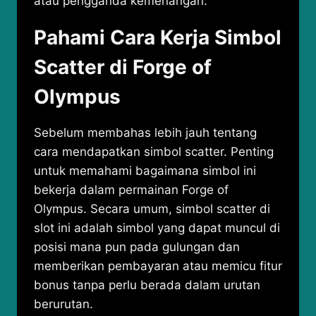
atau pengganda kemenangan.
Pahami Cara Kerja Simbol
Scatter di Forge of
Olympus
Sebelum membahas lebih jauh tentang
cara mendapatkan simbol scatter. Penting
untuk memahami bagaimana simbol ini
bekerja dalam permainan Forge of
Olympus. Secara umum, simbol scatter di
slot ini adalah simbol yang dapat muncul di
posisi mana pun pada gulungan dan
memberikan pembayaran atau memicu fitur
bonus tanpa perlu berada dalam urutan
berurutan.