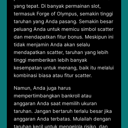
yang tepat. Di banyak permainan slot,
termasuk Forge of Olympus, semakin tinggi
taruhan yang Anda pasang. Semakin besar
peluang Anda untuk memicu simbol scatter
dan mendapatkan fitur bonus. Meskipun ini
tidak menjamin Anda akan selalu
mendapatkan scatter, taruhan yang lebih
tinggi memberikan lebih banyak
kesempatan untuk menang, baik itu melalui
kombinasi biasa atau fitur scatter.
Namun, Anda juga harus
mempertimbangkan bankroll atau
anggaran Anda saat memilih ukuran
taruhan. Jangan bertaruh terlalu besar jika
anggaran Anda terbatas. Mulailah dengan
taruhan kecil untuk mengelola risiko, dan