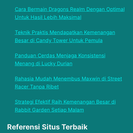
Cara Bermain Dragons Realm Dengan Optimal
Untuk Hasil Lebih Maksimal
Teknik Praktis Mendapatkan Kemenangan
Besar di Candy Tower Untuk Pemula
Panduan Cerdas Menjaga Konsistensi
Menang di Lucky Durian
Rahasia Mudah Menembus Maxwin di Street
Racer Tanpa Ribet
Strategi Efektif Raih Kemenangan Besar di
Rabbit Garden Setiap Malam
Referensi Situs Terbaik