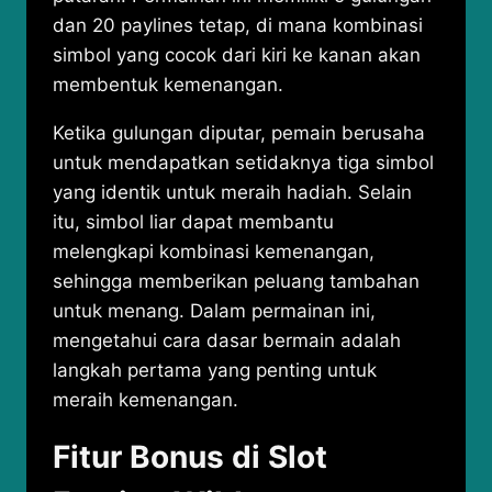
dan 20 paylines tetap, di mana kombinasi
simbol yang cocok dari kiri ke kanan akan
membentuk kemenangan.
Ketika gulungan diputar, pemain berusaha
untuk mendapatkan setidaknya tiga simbol
yang identik untuk meraih hadiah. Selain
itu, simbol liar dapat membantu
melengkapi kombinasi kemenangan,
sehingga memberikan peluang tambahan
untuk menang. Dalam permainan ini,
mengetahui cara dasar bermain adalah
langkah pertama yang penting untuk
meraih kemenangan.
Fitur Bonus di Slot