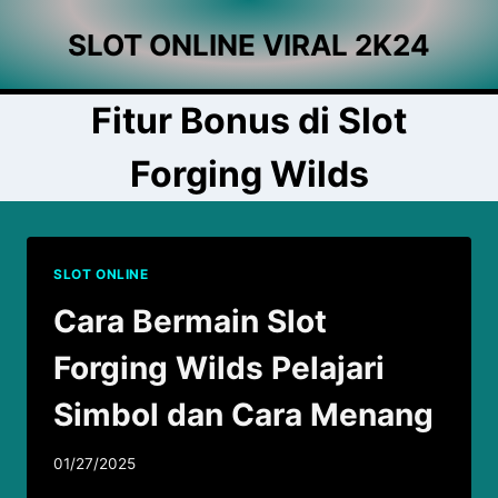
Skip
SLOT ONLINE VIRAL 2K24
to
content
Fitur Bonus di Slot
Forging Wilds
SLOT ONLINE
Cara Bermain Slot
Forging Wilds Pelajari
Simbol dan Cara Menang
01/27/2025