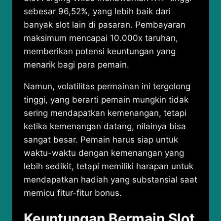
sebesar 96,52%, yang lebih baik dari
banyak slot lain di pasaran. Pembayaran
maksimum mencapai 10.000x taruhan,
memberikan potensi keuntungan yang
menarik bagi para pemain.
Namun, volatilitas permainan ini tergolong
tinggi, yang berarti pemain mungkin tidak
sering mendapatkan kemenangan, tetapi
ketika kemenangan datang, nilainya bisa
sangat besar. Pemain harus siap untuk
waktu-waktu dengan kemenangan yang
lebih sedikit, tetapi memiliki harapan untuk
mendapatkan hadiah yang substansial saat
memicu fitur-fitur bonus.
Keuntungan Bermain Slot