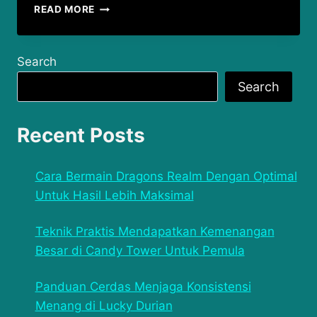
CARA
READ MORE
BERMAIN
SLOT
FORGING
Search
WILDS
PELAJARI
Search
SIMBOL
DAN
CARA
Recent Posts
MENANG
Cara Bermain Dragons Realm Dengan Optimal
Untuk Hasil Lebih Maksimal
Teknik Praktis Mendapatkan Kemenangan
Besar di Candy Tower Untuk Pemula
Panduan Cerdas Menjaga Konsistensi
Menang di Lucky Durian