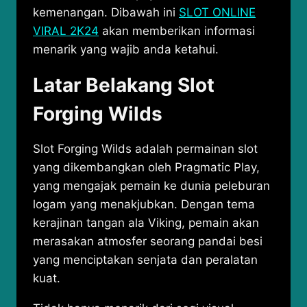
kemenangan. Dibawah ini
SLOT ONLINE
VIRAL 2K24
akan memberikan informasi
menarik yang wajib anda ketahui.
Latar Belakang Slot
Forging Wilds
Slot Forging Wilds adalah permainan slot
yang dikembangkan oleh Pragmatic Play,
yang mengajak pemain ke dunia peleburan
logam yang menakjubkan. Dengan tema
kerajinan tangan ala Viking, pemain akan
merasakan atmosfer seorang pandai besi
yang menciptakan senjata dan peralatan
kuat.