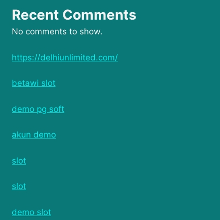
Recent Comments
No comments to show.
https://delhiunlimited.com/
betawi slot
demo pg soft
akun demo
slot
slot
demo slot