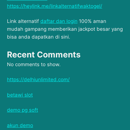
https://heylink.me/linkalternatifwaktogel/
Link alternatif
daftar dan login
100% aman
mudah gampang memberikan jackpot besar yang
bisa anda dapatkan di sini.
Recent Comments
No comments to show.
https://delhiunlimited.com/
betawi slot
demo pg soft
akun demo