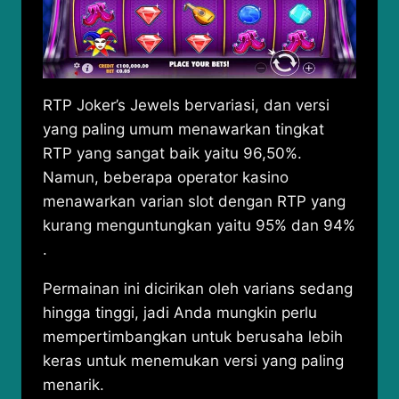
RTP Joker’s Jewels bervariasi, dan versi
yang paling umum menawarkan tingkat
RTP yang sangat baik yaitu 96,50%.
Namun, beberapa operator kasino
menawarkan varian slot dengan RTP yang
kurang menguntungkan yaitu 95% dan 94%
.
Permainan ini dicirikan oleh varians sedang
hingga tinggi, jadi Anda mungkin perlu
mempertimbangkan untuk berusaha lebih
keras untuk menemukan versi yang paling
menarik.