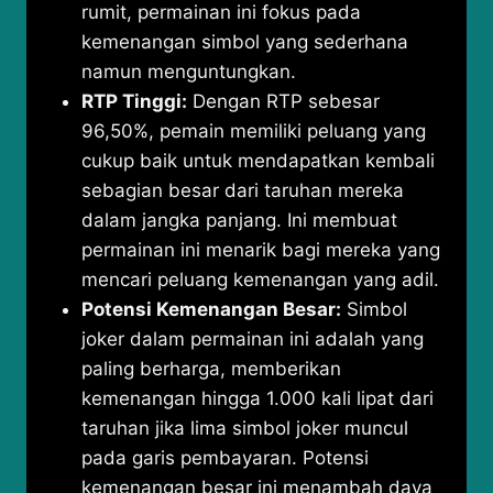
rumit, permainan ini fokus pada
kemenangan simbol yang sederhana
namun menguntungkan.
RTP Tinggi:
Dengan RTP sebesar
96,50%, pemain memiliki peluang yang
cukup baik untuk mendapatkan kembali
sebagian besar dari taruhan mereka
dalam jangka panjang. Ini membuat
permainan ini menarik bagi mereka yang
mencari peluang kemenangan yang adil.
Potensi Kemenangan Besar:
Simbol
joker dalam permainan ini adalah yang
paling berharga, memberikan
kemenangan hingga 1.000 kali lipat dari
taruhan jika lima simbol joker muncul
pada garis pembayaran. Potensi
kemenangan besar ini menambah daya