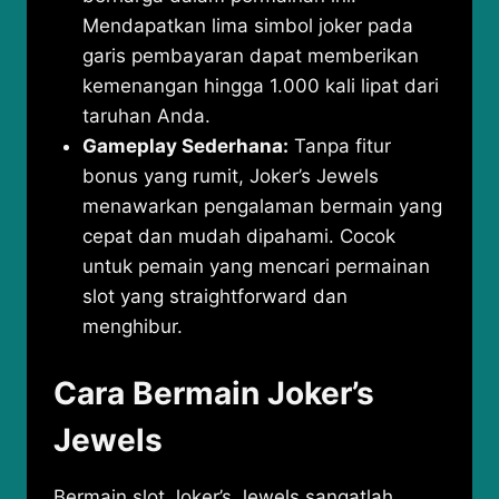
Mendapatkan lima simbol joker pada
garis pembayaran dapat memberikan
kemenangan hingga 1.000 kali lipat dari
taruhan Anda.
Gameplay Sederhana:
Tanpa fitur
bonus yang rumit, Joker’s Jewels
menawarkan pengalaman bermain yang
cepat dan mudah dipahami. Cocok
untuk pemain yang mencari permainan
slot yang straightforward dan
menghibur.
Cara Bermain Joker’s
Jewels
Bermain slot Joker’s Jewels sangatlah