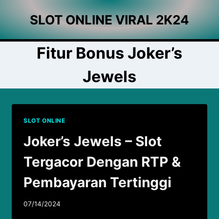
Skip
SLOT ONLINE VIRAL 2K24
to
content
Fitur Bonus Joker’s
Jewels
SLOT ONLINE
Joker’s Jewels – Slot
Tergacor Dengan RTP &
Pembayaran Tertinggi
07/14/2024