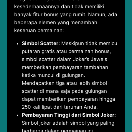
kesederhanaannya dan tidak memiliki
banyak fitur bonus yang rumit. Namun, ada
beberapa elemen yang menambah
keseruan permainan:
Simbol Scatter:
Meskipun tidak memicu
putaran gratis atau permainan bonus,
simbol scatter dalam Joker’s Jewels
memberikan pembayaran tambahan
ketika muncul di gulungan.
Mendapatkan tiga atau lebih simbol
scatter di mana saja pada gulungan
dapat memberikan pembayaran hingga
250 kali lipat dari taruhan Anda.
Pembayaran Tinggi dari Simbol Joker:
Simbol joker adalah simbol yang paling
berharga dalam permainan ini.