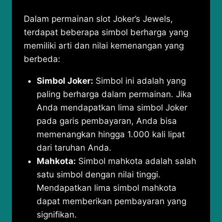
Dalam permainan slot Joker’s Jewels,
terdapat beberapa simbol berharga yang
memiliki arti dan nilai kemenangan yang
berbeda:
Simbol Joker:
Simbol ini adalah yang
paling berharga dalam permainan. Jika
Anda mendapatkan lima simbol Joker
pada garis pembayaran, Anda bisa
memenangkan hingga 1.000 kali lipat
dari taruhan Anda.
Mahkota:
Simbol mahkota adalah salah
satu simbol dengan nilai tinggi.
Mendapatkan lima simbol mahkota
dapat memberikan pembayaran yang
signifikan.