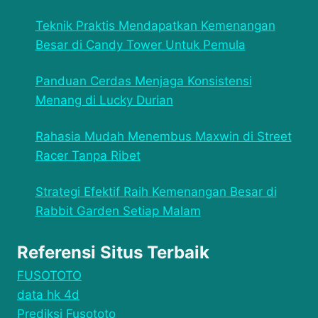
Teknik Praktis Mendapatkan Kemenangan
Besar di Candy Tower Untuk Pemula
Panduan Cerdas Menjaga Konsistensi
Menang di Lucky Durian
Rahasia Mudah Menembus Maxwin di Street
Racer Tanpa Ribet
Strategi Efektif Raih Kemenangan Besar di
Rabbit Garden Setiap Malam
Referensi Situs Terbaik
FUSOTOTO
data hk 4d
Prediksi Fusototo