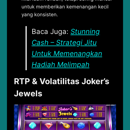
untuk memberikan kemenangan kecil
yang konsisten.
Baca Juga:
Stunning
Cash – Strategi Jitu
Untuk Memenangkan
Hadiah Melimpah
RTP & Volatilitas Joker’s
Jewels