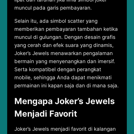
muncul pada garis pembayaran.
Selain itu, ada simbol scatter yang
memberikan pembayaran tambahan ketika
muncul di gulungan. Dengan desain grafis
yang cerah dan efek suara yang dinamis,
Joker’s Jewels menawarkan pengalaman
bermain yang menyenangkan dan imersif.
Serta kompatibel dengan perangkat
mobile, sehingga Anda dapat menikmati
permainan ini kapan saja dan di mana saja.
Mengapa Joker’s Jewels
Menjadi Favorit
Joker’s Jewels menjadi favorit di kalangan