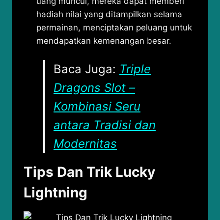
uang muncul, mereka dapat memberi
hadiah nilai yang ditampilkan selama
permainan, menciptakan peluang untuk
mendapatkan kemenangan besar.
Baca Juga:
Triple
Dragons Slot –
Kombinasi Seru
antara Tradisi dan
Modernitas
Tips Dan Trik Lucky
Lightning