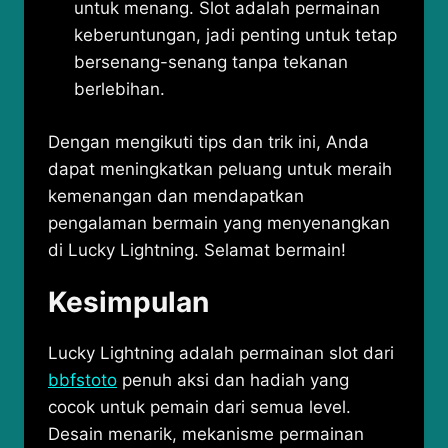
untuk menang. Slot adalah permainan
keberuntungan, jadi penting untuk tetap
bersenang-senang tanpa tekanan
berlebihan.
​Dengan mengikuti tips dan trik ini, Anda
dapat meningkatkan peluang untuk meraih
kemenangan dan mendapatkan
pengalaman bermain yang menyenangkan
di Lucky Lightning.​ Selamat bermain!
Kesimpulan
Lucky Lightning adalah permainan slot dari
bbfstoto
penuh aksi dan hadiah yang
cocok untuk pemain dari semua level.
Desain menarik, mekanisme permainan