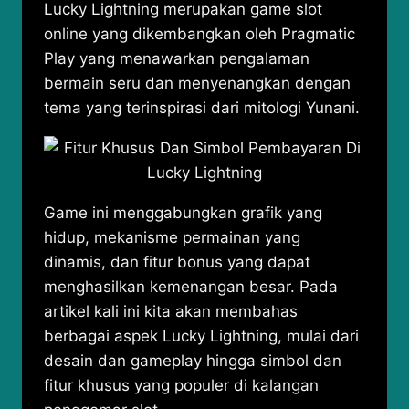
Lucky Lightning merupakan game slot
online yang dikembangkan oleh Pragmatic
Play yang menawarkan pengalaman
bermain seru dan menyenangkan dengan
tema yang terinspirasi dari mitologi Yunani.
Game ini menggabungkan grafik yang
hidup, mekanisme permainan yang
dinamis, dan fitur bonus yang dapat
menghasilkan kemenangan besar. Pada
artikel kali ini kita akan membahas
berbagai aspek Lucky Lightning, mulai dari
desain dan gameplay hingga simbol dan
fitur khusus yang populer di kalangan