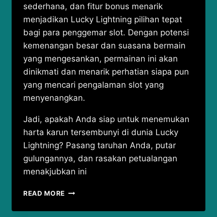
sederhana, dan fitur bonus menarik
menjadikan Lucky Lightning pilihan tepat
bagi para penggemar slot. Dengan potensi
kemenangan besar dan suasana bermain
yang mengesankan, permainan ini akan
dinikmati dan menarik perhatian siapa pun
yang mencari pengalaman slot yang
menyenangkan.
Jadi, apakah Anda siap untuk menemukan
harta karun tersembunyi di dunia Lucky
Lightning? Pasang taruhan Anda, putar
gulungannya, dan rasakan petualangan
menakjubkan ini
FITUR
READ MORE
KHUSUS
DAN