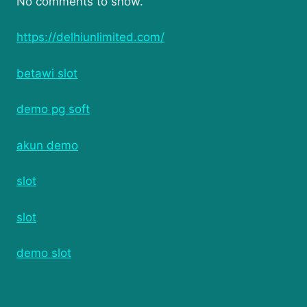
No comments to show.
https://delhiunlimited.com/
betawi slot
demo pg soft
akun demo
slot
slot
demo slot