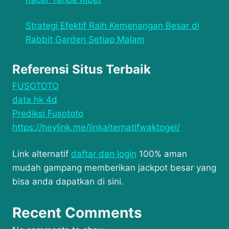
Strategi Efektif Raih Kemenangan Besar di
Rabbit Garden Setiap Malam
Referensi Situs Terbaik
FUSOTOTO
data hk 4d
Prediksi Fusototo
https://heylink.me/linkalternatifwaktogel/
Link alternatif
daftar dan login
100% aman
mudah gampang memberikan jackpot besar yang
bisa anda dapatkan di sini.
Recent Comments