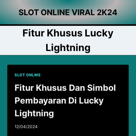
Skip
SLOT ONLINE VIRAL 2K24
to
content
Fitur Khusus Lucky
Lightning
SLOT ONLINE
Fitur Khusus Dan Simbol
Pembayaran Di Lucky
Lightning
12/04/2024