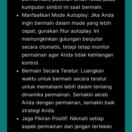
kumpulan simbol ini saat bermain.
Manfaatkan Mode Autoplay: Jika Anda
ingin bermain dalam mode yang lebih
cepat, gunakan fitur autoplay. Ini
memungkinkan gulungan berputar
secara otomatis, tetapi tetap monitor
permainan agar Anda tidak kehilangan
kontrol.
Bermain Secara Teratur: Luangkan
waktu untuk bermain secara teratur
untuk memahami lebih dalam tentang
dinamika permainan. Semakin akrab
Anda dengan permainan, semakin baik
strategi Anda.
Jaga Pikiran Positif: Nikmati setiap
aspek permainan dan jangan tertekan