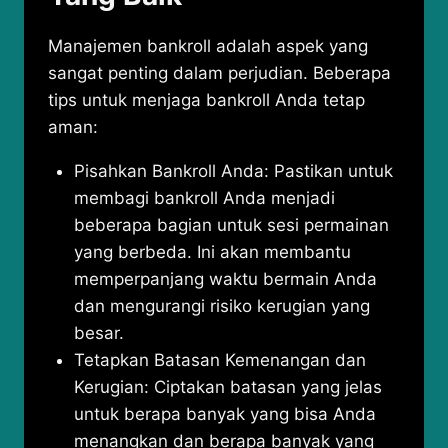
Manajemen bankroll adalah aspek yang
sangat penting dalam perjudian. Beberapa
tips untuk menjaga bankroll Anda tetap
aman:
Pisahkan Bankroll Anda: Pastikan untuk
membagi bankroll Anda menjadi
beberapa bagian untuk sesi permainan
yang berbeda. Ini akan membantu
memperpanjang waktu bermain Anda
dan mengurangi risiko kerugian yang
besar.
Tetapkan Batasan Kemenangan dan
Kerugian: Ciptakan batasan yang jelas
untuk berapa banyak yang bisa Anda
menangkan dan berapa banyak yang