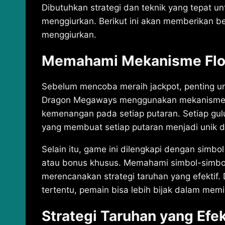
Dibutuhkan strategi dan teknik yang tepat u
menggiurkan. Berikut ini akan memberikan b
menggiurkan.
Memahami Mekanisme Flo
Sebelum mencoba meraih jackpot, penting un
Dragon Megaways menggunakan mekanisme 
kemenangan pada setiap putaran. Setiap gul
yang membuat setiap putaran menjadi unik d
Selain itu, game ini dilengkapi dengan simbo
atau bonus khusus. Memahami simbol-simbol
merencanakan strategi taruhan yang efektif
tertentu, pemain bisa lebih bijak dalam memi
Strategi Taruhan yang Efek