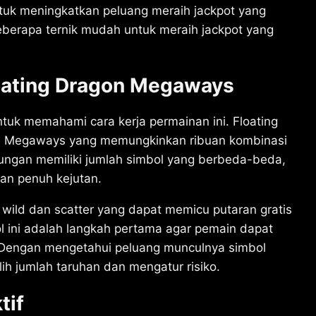
ntuk meningkatkan peluang meraih jackpot yang
eberapa ternik mudah untuk meraih jackpot yang
ating Dragon Megaways
tuk memahami cara kerja permainan ini. Floating
Megaways yang memungkinkan ribuan kombinasi
ungan memiliki jumlah simbol yang berbeda-beda,
an penuh kejutan.
l wild dan scatter yang dapat memicu putaran gratis
 ini adalah langkah pertama agar pemain dapat
. Dengan mengetahui peluang munculnya simbol
lih jumlah taruhan dan mengatur risiko.
tif