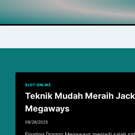
Skip
to
content
SLOT ONLINE
Teknik Mudah Meraih Jackp
Megaways
08/26/2025
Floating Dragon Megaways menjadi salah satu