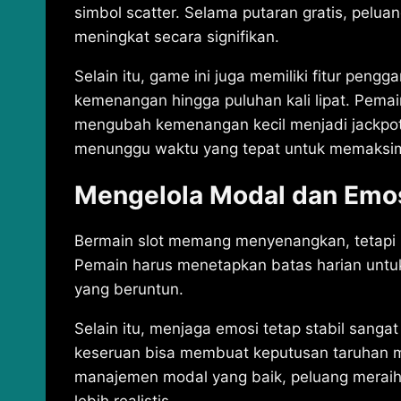
simbol scatter. Selama putaran gratis, pel
meningkat secara signifikan.
Selain itu, game ini juga memiliki fitur peng
kemenangan hingga puluhan kali lipat. Pema
mengubah kemenangan kecil menjadi jackpot 
menunggu waktu yang tepat untuk memaksi
Mengelola Modal dan Emos
Bermain slot memang menyenangkan, tetapi p
Pemain harus menetapkan batas harian untuk
yang beruntun.
Selain itu, menjaga emosi tetap stabil sanga
keseruan bisa membuat keputusan taruhan men
manajemen modal yang baik, peluang meraih
lebih realistis.