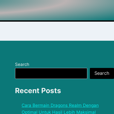
Search
Search
Recent Posts
Cara Bermain Dragons Realm Dengan
Optimal Untuk Hasil Lebih Maksimal