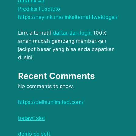
data hk 4d
Prediksi Fusototo
https://heylink.me/linkalternatifwaktogel/
Link alternatif
daftar dan login
100%
aman mudah gampang memberikan
jackpot besar yang bisa anda dapatkan
di sini.
Recent Comments
No comments to show.
https://delhiunlimited.com/
betawi slot
demo pg soft