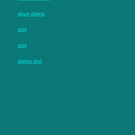
akun demo
slot
slot
demo slot