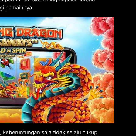
gi pemainnya.
 keberuntungan saja tidak selalu cukup.