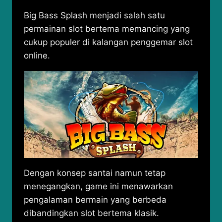
Big Bass Splash menjadi salah satu
permainan slot bertema memancing yang
cukup populer di kalangan penggemar slot
online.
Dengan konsep santai namun tetap
menegangkan, game ini menawarkan
pengalaman bermain yang berbeda
dibandingkan slot bertema klasik.