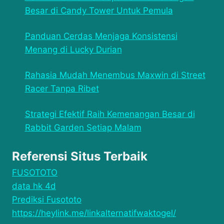
Besar di Candy Tower Untuk Pemula
Panduan Cerdas Menjaga Konsistensi
Menang di Lucky Durian
Rahasia Mudah Menembus Maxwin di Street
Racer Tanpa Ribet
Strategi Efektif Raih Kemenangan Besar di
Rabbit Garden Setiap Malam
Referensi Situs Terbaik
FUSOTOTO
data hk 4d
Prediksi Fusototo
https://heylink.me/linkalternatifwaktogel/