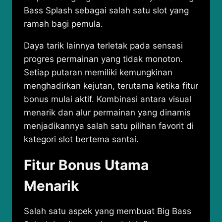
Bass Splash sebagai salah satu slot yang
ramah bagi pemula.
Daya tarik lainnya terletak pada sensasi
progres permainan yang tidak monoton.
Setiap putaran memiliki kemungkinan
menghadirkan kejutan, terutama ketika fitur
bonus mulai aktif. Kombinasi antara visual
menarik dan alur permainan yang dinamis
menjadikannya salah satu pilihan favorit di
kategori slot bertema santai.
Fitur Bonus Utama
Menarik
Salah satu aspek yang membuat Big Bass