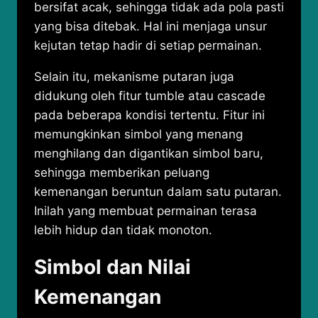
bersifat acak, sehingga tidak ada pola pasti
yang bisa ditebak. Hal ini menjaga unsur
kejutan tetap hadir di setiap permainan.
Selain itu, mekanisme putaran juga
didukung oleh fitur tumble atau cascade
pada beberapa kondisi tertentu. Fitur ini
memungkinkan simbol yang menang
menghilang dan digantikan simbol baru,
sehingga memberikan peluang
kemenangan beruntun dalam satu putaran.
Inilah yang membuat permainan terasa
lebih hidup dan tidak monoton.
Simbol dan Nilai
Kemenangan