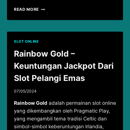
SLOT
READ MORE
GOLD
PARTY
–
MERAIH
KEMENANGAN
SLOT ONLINE
&
EMAS
Rainbow Gold –
YANG
MELIMPAH
Keuntungan Jackpot Dari
Slot Pelangi Emas
07/05/2024
Rainbow Gold
adalah permainan slot online
yang dikembangkan oleh Pragmatic Play,
yang mengambil tema tradisi Celtic dan
simbol-simbol keberuntungan Irlandia,