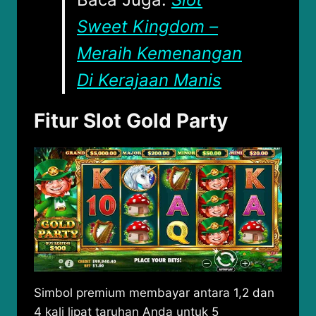
Sweet Kingdom –
Meraih Kemenangan
Di Kerajaan Manis
Fitur Slot Gold Party
Simbol premium membayar antara 1,2 dan
4 kali lipat taruhan Anda untuk 5