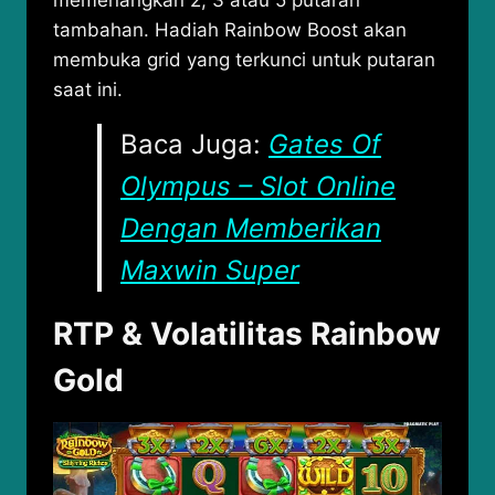
memenangkan 2, 3 atau 5 putaran
tambahan. Hadiah Rainbow Boost akan
membuka grid yang terkunci untuk putaran
saat ini.
Baca Juga:
Gates Of
Olympus – Slot Online
Dengan Memberikan
Maxwin Super
RTP & Volatilitas Rainbow
Gold