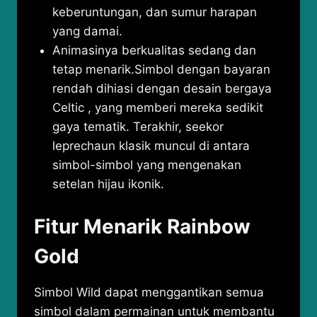
keberuntungan, dan sumur harapan
yang damai.
Animasinya berkualitas sedang dan
tetap menarik.Simbol dengan bayaran
rendah dihiasi dengan desain bergaya
Celtic , yang memberi mereka sedikit
gaya tematik. Terakhir, seekor
leprechaun klasik muncul di antara
simbol-simbol yang mengenakan
setelan hijau ikonik.
Fitur Menarik Rainbow
Gold
Simbol Wild dapat menggantikan semua
simbol dalam permainan untuk membantu