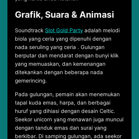
Grafik, Suara & Animasi
Soundtrack
Slot Gold Party
adalah melodi
biola yang ceria yang dipenuhi dengan
nada seruling yang ceria . Gulungan
berputar dan mendarat dengan bunyi klik
yang memuaskan, dan kemenangan
ditekankan dengan beberapa nada
gemerincing.
Pada gulungan, pemain akan menemukan
tapal kuda emas, harpa, dan berbagai
huruf yang dihiasi dengan desain Celtic.
Seekor unicorn yang menawan juga muncul
dengan tanduk emas dan surai yang
berkibar. Di samping gulungan, ada seekor