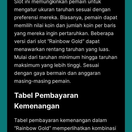
Slot ini memungkinkan pemain untuk
mengatur ukuran taruhan sesuai dengan
preferensi mereka. Biasanya, pemain dapat
memilih nilai koin dan jumlah koin per baris
yang mereka ingin pertaruhkan. Beberapa
versi dari slot “Rainbow Gold” dapat
menawarkan rentang taruhan yang luas.
Mulai dari taruhan minimum hingga taruhan
maksimum yang lebih tinggi. Sesuai
dengan gaya bermain dan anggaran
masing-masing pemain.
Tabel Pembayaran
Kemenangan
Tabel pembayaran kemenangan dalam
“Rainbow Gold” memperlihatkan kombinasi