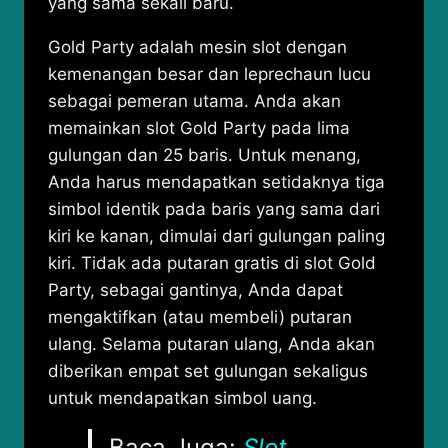
yang sama sekali baru.
Gold Party adalah mesin slot dengan
kemenangan besar dan leprechaun lucu
sebagai pemeran utama. Anda akan
memainkan slot Gold Party pada lima
gulungan dan 25 baris. Untuk menang,
Anda harus mendapatkan setidaknya tiga
simbol identik pada baris yang sama dari
kiri ke kanan, dimulai dari gulungan paling
kiri. Tidak ada putaran gratis di slot Gold
Party, sebagai gantinya, Anda dapat
mengaktifkan (atau membeli) putaran
ulang. Selama putaran ulang, Anda akan
diberikan empat set gulungan sekaligus
untuk mendapatkan simbol uang.
Baca Juga:
Slot