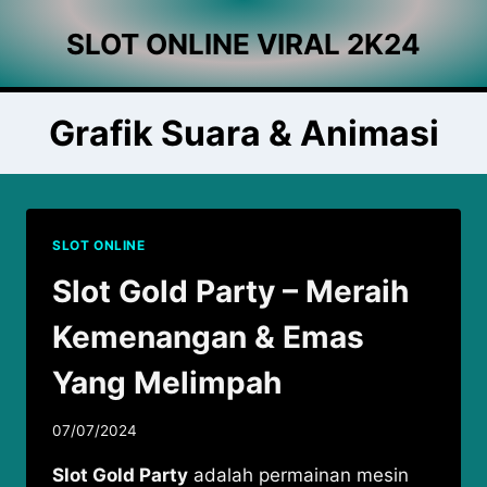
Skip
SLOT ONLINE VIRAL 2K24
to
content
Grafik Suara & Animasi
SLOT ONLINE
Slot Gold Party – Meraih
Kemenangan & Emas
Yang Melimpah
07/07/2024
Slot Gold Party
adalah permainan mesin