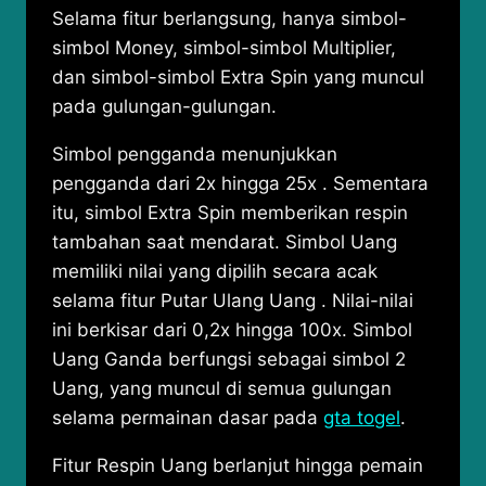
Selama fitur berlangsung, hanya simbol-
simbol Money, simbol-simbol Multiplier,
dan simbol-simbol Extra Spin yang muncul
pada gulungan-gulungan.
Simbol pengganda menunjukkan
pengganda dari 2x hingga 25x . Sementara
itu, simbol Extra Spin memberikan respin
tambahan saat mendarat. Simbol Uang
memiliki nilai yang dipilih secara acak
selama fitur Putar Ulang Uang . Nilai-nilai
ini berkisar dari 0,2x hingga 100x. Simbol
Uang Ganda berfungsi sebagai simbol 2
Uang, yang muncul di semua gulungan
selama permainan dasar pada
gta togel
.
Fitur Respin Uang berlanjut hingga pemain