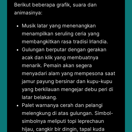
Berikut beberapa grafik, suara dan
animasinya:
Musik latar yang menenangkan
menampilkan seruling ceria yang
membangkitkan rasa tradisi Irlandia.
Gulungan berputar dengan gerakan
acak dan klik yang membuatnya
menarik. Pemain akan segera
menyadari alam yang mempesona saat
jamur payung bersinar dan kupu-kupu
yang berkilauan mengejar debu peri di
latar belakang.
Palet warnanya cerah dan pelangi
melengkung di atas gulungan. Simbol-
simbolnya meliputi topi leprechaun
hijau, cangkir bir dingin, tapal kuda