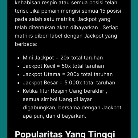
kehabisan respin atau semua posisi telah
terisi. Jika pemain mengisi semua 15 posisi
pada salah satu matriks, Jackpot yang
telah ditentukan akan dibayarkan . Setiap
matriks diberi label dengan Jackpot yang
berbeda:
Mini Jackpot = 20x total taruhan
Jackpot Kecil = 50x total taruhan
Jackpot Utama = 200x total taruhan
Jackpot Besar = 5.000x total taruhan
Ketika fitur Respin Uang berakhir ,
semua simbol Uang di layar
digabungkan, bersama dengan Jackpot
apa pun, dan dibayarkan.
Popularitas Yang Tinggi