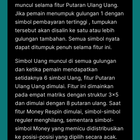
muncul selama fitur Putaran Ulang Uang.
Jika pemain menumpuk gulungan 1 dengan
simbol pembayaran tertinggi , tumpukan
tersebut akan disalin ke satu atau lebih
gulungan tambahan. Semua simbol nyata
dapat ditumpuk penuh selama fitur ini.
Simbol Uang muncul di semua gulungan
dan ketika pemain mendapatkan
setidaknya 6 simbol Uang, fitur Putaran
Ulang Uang dimulai. Fitur ini dimainkan
pada empat matriks dengan struktur 3×5
dan dimulai dengan 8 putaran ulang. Saat
fitur Money Respin dimulai, simbol-simbol
reguler menghilang, sementara simbol-
simbol Money yang memicu didistribusikan
ke posisi-posisi yang dipilih secara acak.