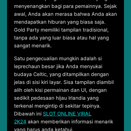
menyenangkan bagi para pemainnya. Sejak
awal, Anda akan merasa bahwa Anda akan
mendapatkan hiburan yang biasa saja.
Gold Party memiliki tampilan tradisional,
tanpa ada yang luar biasa atau hal yang
sangat menarik.
Satu pengecualian mungkin adalah si
leprechaun besar jika Anda menyukai
budaya Celtic, yang ditampilkan dengan
jelas di sisi kiri layar. Sisa tampilan diambil
alih oleh kisi permainan dan UI, dengan
sedikit pedesaan hijau Irlandia yang
terkenal mengintip di sekitar tepinya.
Dibawah ini
SLOT ONLINE VIRAL
2K24
akan memberikan informasi menarik
yang harus anda ketahui.