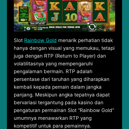
Slot
Rainbow Gold
menarik perhatian tidak
hanya dengan visual yang memukau, tetapi
juga dengan RTP (Return to Player) dan
volatilitasnya yang mempengaruhi
pengalaman bermain. RTP adalah
persentase dari taruhan yang diharapkan
kembali kepada pemain dalam jangka
panjang. Meskipun angka tepatnya dapat
bervariasi tergantung pada kasino dan
pengaturan permainan Slot “Rainbow Gold”
umumnya menawarkan RTP yang
kompetitif untuk para pemainnya.