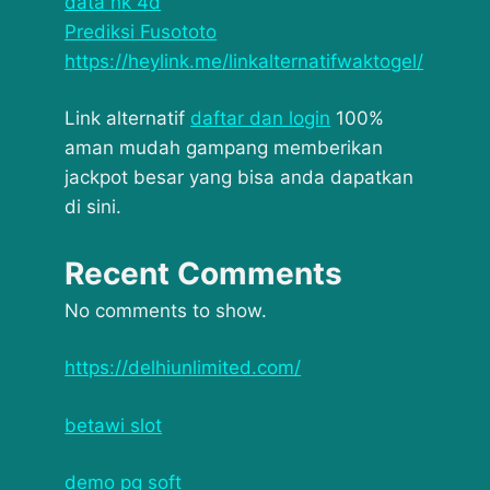
data hk 4d
Prediksi Fusototo
https://heylink.me/linkalternatifwaktogel/
Link alternatif
daftar dan login
100%
aman mudah gampang memberikan
jackpot besar yang bisa anda dapatkan
di sini.
Recent Comments
No comments to show.
https://delhiunlimited.com/
betawi slot
demo pg soft