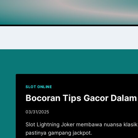
Skip
to
content
SLOT ONLINE
Bocoran Tips Gacor Dalam 
03/31/2025
Slot Lightning Joker membawa nuansa klas
pastinya gampang jackpot.