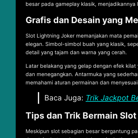
besar pada gameplay klasik, menjadikannya 
Grafis dan Desain yang 
Slot Lightning Joker memanjakan mata pemain
elegan. Simbol-simbol buah yang klasik, sep
detail yang tajam dan warna yang cerah.
Latar belakang yang gelap dengan efek kila
dan menegangkan. Antarmuka yang sederhan
memahami aturan permainan dan menyesuaik
Baca Juga:
Trik Jackpot B
Tips dan Trik Bermain Slot
Meskipun slot sebagian besar bergantung pa