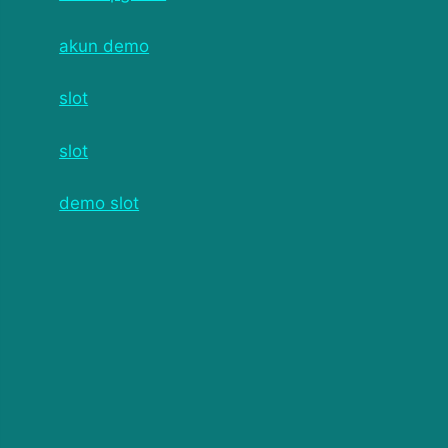
akun demo
slot
slot
demo slot