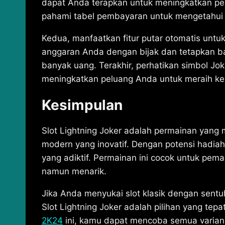
dapat Anda terapkan untuk meningkatkan pel
pahami tabel pembayaran untuk mengetahui n
Kedua, manfaatkan fitur putar otomatis untuk
anggaran Anda dengan bijak dan tetapkan bat
banyak uang. Terakhir, perhatikan simbol Jo
meningkatkan peluang Anda untuk meraih k
Kesimpulan
Slot Lightning Joker adalah permainan yang 
modern yang inovatif. Dengan potensi hadia
yang adiktif. Permainan ini cocok untuk pe
namun menarik.
Jika Anda menyukai slot klasik dengan sen
Slot Lightning Joker adalah pilihan yang te
2K24
ini, kamu dapat mencoba semua varian 