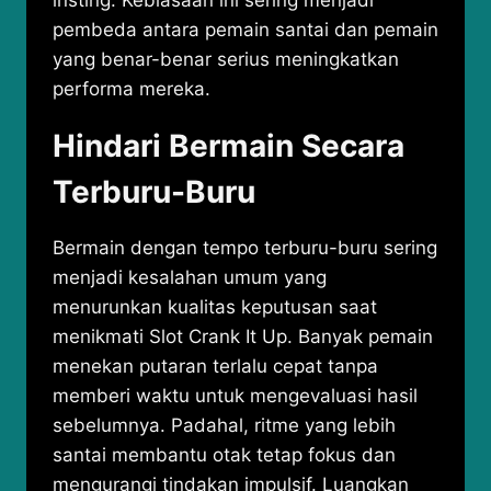
insting. Kebiasaan ini sering menjadi
pembeda antara pemain santai dan pemain
yang benar-benar serius meningkatkan
performa mereka.
Hindari Bermain Secara
Terburu-Buru
Bermain dengan tempo terburu-buru sering
menjadi kesalahan umum yang
menurunkan kualitas keputusan saat
menikmati Slot Crank It Up. Banyak pemain
menekan putaran terlalu cepat tanpa
memberi waktu untuk mengevaluasi hasil
sebelumnya. Padahal, ritme yang lebih
santai membantu otak tetap fokus dan
mengurangi tindakan impulsif. Luangkan