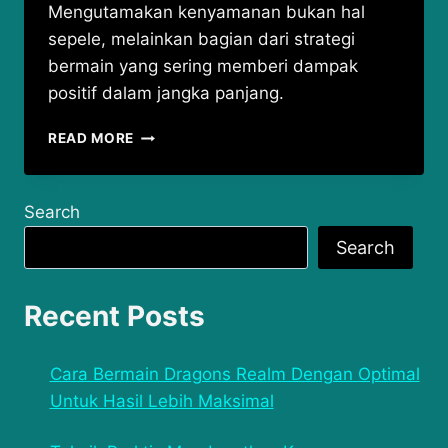
Mengutamakan kenyamanan bukan hal
sepele, melainkan bagian dari strategi
bermain yang sering memberi dampak
positif dalam jangka panjang.
TRIK
READ MORE
AMPUH
UNTUK
MUDAH
Search
JACKPOT
DI
Search
SLOT
CRANK
IT
Recent Posts
UP
Cara Bermain Dragons Realm Dengan Optimal
Untuk Hasil Lebih Maksimal