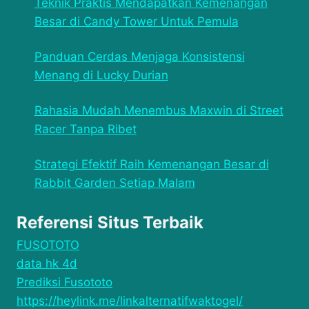
Teknik Praktis Mendapatkan Kemenangan
Besar di Candy Tower Untuk Pemula
Panduan Cerdas Menjaga Konsistensi
Menang di Lucky Durian
Rahasia Mudah Menembus Maxwin di Street
Racer Tanpa Ribet
Strategi Efektif Raih Kemenangan Besar di
Rabbit Garden Setiap Malam
Referensi Situs Terbaik
FUSOTOTO
data hk 4d
Prediksi Fusototo
https://heylink.me/linkalternatifwaktogel/