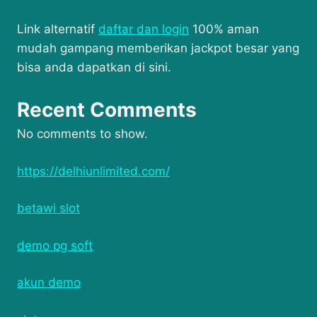
Link alternatif
daftar dan login
100% aman
mudah gampang memberikan jackpot besar yang
bisa anda dapatkan di sini.
Recent Comments
No comments to show.
https://delhiunlimited.com/
betawi slot
demo pg soft
akun demo