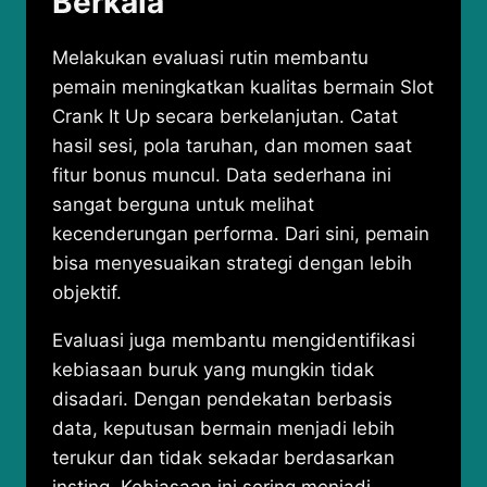
Berkala
Melakukan evaluasi rutin membantu
pemain meningkatkan kualitas bermain Slot
Crank It Up secara berkelanjutan. Catat
hasil sesi, pola taruhan, dan momen saat
fitur bonus muncul. Data sederhana ini
sangat berguna untuk melihat
kecenderungan performa. Dari sini, pemain
bisa menyesuaikan strategi dengan lebih
objektif.
Evaluasi juga membantu mengidentifikasi
kebiasaan buruk yang mungkin tidak
disadari. Dengan pendekatan berbasis
data, keputusan bermain menjadi lebih
terukur dan tidak sekadar berdasarkan