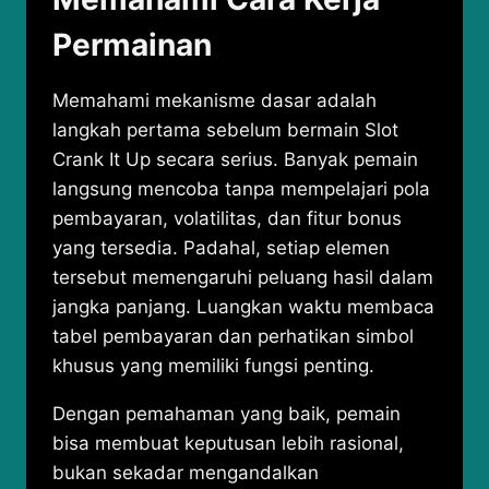
Permainan
Memahami mekanisme dasar adalah
langkah pertama sebelum bermain Slot
Crank It Up secara serius. Banyak pemain
langsung mencoba tanpa mempelajari pola
pembayaran, volatilitas, dan fitur bonus
yang tersedia. Padahal, setiap elemen
tersebut memengaruhi peluang hasil dalam
jangka panjang. Luangkan waktu membaca
tabel pembayaran dan perhatikan simbol
khusus yang memiliki fungsi penting.
Dengan pemahaman yang baik, pemain
bisa membuat keputusan lebih rasional,
bukan sekadar mengandalkan