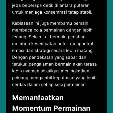
jeda beberapa detik di antara putaran
untuk menjaga konsentrasi tetap stabil.
Kebiasaan ini juga membantu pemain
membaca pola permainan dengan lebih
tenang. Selain itu, bermain perlahan
memberi kesempatan untuk mengontrol
emosi dan strategi secara lebih matang.
Dengan pendekatan yang sabar dan
terukur, pengalaman bermain akan terasa
lebih nyaman sekaligus meningkatkan
peluang mengambil keputusan yang lebih
cerdas dalam setiap sesi permainan.
Memanfaatkan
Momentum Permainan