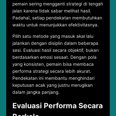
pemain sering mengganti strategi di tengah
jalan karena tidak sabar melihat hasil.
Padahal, setiap pendekatan membutuhkan
waktu untuk menunjukkan efektivitasnya.
Pilih satu metode yang masuk akal lalu
jalankan dengan disiplin dalam beberapa
sesi. Evaluasi hasil secara objektif, bukan
berdasarkan emosi sesaat. Dengan pola
yang konsisten, pemain bisa membaca
performa strategi secara lebih akurat.
Pendekatan ini membantu menghindari
keputusan acak yang justru merugikan
dalam jangka panjang.
Evaluasi Performa Secara