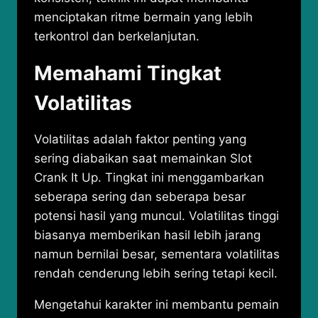
menciptakan ritme bermain yang lebih
terkontrol dan berkelanjutan.
Memahami Tingkat
Volatilitas
Volatilitas adalah faktor penting yang
sering diabaikan saat memainkan Slot
Crank It Up. Tingkat ini menggambarkan
seberapa sering dan seberapa besar
potensi hasil yang muncul. Volatilitas tinggi
biasanya memberikan hasil lebih jarang
namun bernilai besar, sementara volatilitas
rendah cenderung lebih sering tetapi kecil.
Mengetahui karakter ini membantu pemain