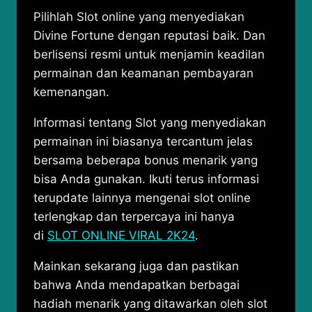
Pilihlah Slot online yang menyediakan
Divine Fortune dengan reputasi baik. Dan
berlisensi resmi untuk menjamin keadilan
permainan dan keamanan pembayaran
kemenangan.
Informasi tentang Slot yang menyediakan
permainan ini biasanya tercantum jelas
bersama beberapa bonus menarik yang
bisa Anda gunakan. Ikuti terus informasi
terupdate lainnya mengenai slot online
terlengkap dan terpercaya ini hanya
di
SLOT ONLINE VIRAL 2K24
.
Mainkan sekarang juga dan pastikan
bahwa Anda mendapatkan berbagai
hadiah menarik yang ditawarkan oleh slot