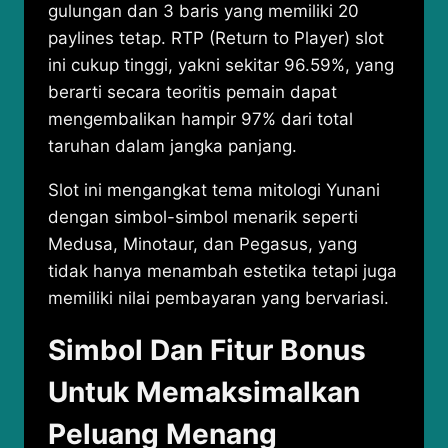
gulungan dan 3 baris yang memiliki 20
paylines tetap. RTP (Return to Player) slot
ini cukup tinggi, yakni sekitar 96.59%, yang
berarti secara teoritis pemain dapat
mengembalikan hampir 97% dari total
taruhan dalam jangka panjang.
Slot ini mengangkat tema mitologi Yunani
dengan simbol-simbol menarik seperti
Medusa, Minotaur, dan Pegasus, yang
tidak hanya menambah estetika tetapi juga
memiliki nilai pembayaran yang bervariasi.
Simbol Dan Fitur Bonus
Untuk Memaksimalkan
Peluang Menang