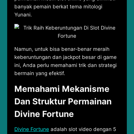
banyak pemain berkat tema mitologi
Yunani.
Namun, untuk bisa benar-benar meraih
keberuntungan dan jackpot besar di game
ini, Anda perlu memahami trik dan strategi
bermain yang efektif.
Memahami Mekanisme
Dan Struktur Permainan
Divine Fortune
Divine Fortune
adalah slot video dengan 5