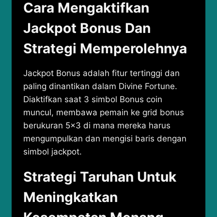
Cara Mengaktifkan
Jackpot Bonus Dan
Strategi Memperolehnya
Jackpot Bonus adalah fitur tertinggi dan
paling dinantikan dalam Divine Fortune.
Diaktifkan saat 3 simbol Bonus coin
muncul, membawa pemain ke grid bonus
berukuran 5×3 di mana mereka harus
mengumpulkan dan mengisi baris dengan
simbol jackpot.
Strategi Taruhan Untuk
Meningkatkan