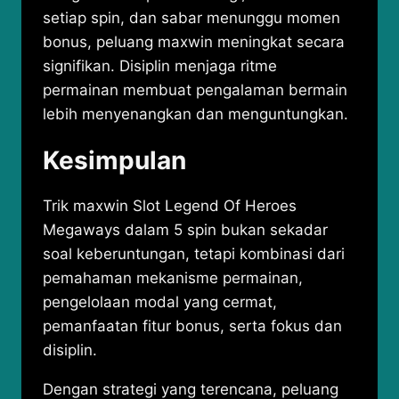
setiap spin, dan sabar menunggu momen
bonus, peluang maxwin meningkat secara
signifikan. Disiplin menjaga ritme
permainan membuat pengalaman bermain
lebih menyenangkan dan menguntungkan.
Kesimpulan
Trik maxwin Slot Legend Of Heroes
Megaways dalam 5 spin bukan sekadar
soal keberuntungan, tetapi kombinasi dari
pemahaman mekanisme permainan,
pengelolaan modal yang cermat,
pemanfaatan fitur bonus, serta fokus dan
disiplin.
Dengan strategi yang terencana, peluang