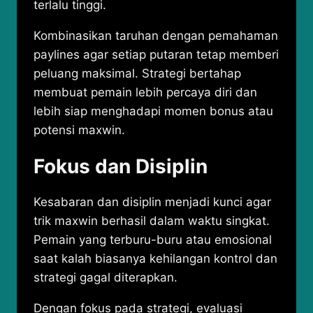
terlalu tinggi.
Kombinasikan taruhan dengan pemahaman
paylines agar setiap putaran tetap memberi
peluang maksimal. Strategi bertahap
membuat pemain lebih percaya diri dan
lebih siap menghadapi momen bonus atau
potensi maxwin.
Fokus dan Disiplin
Kesabaran dan disiplin menjadi kunci agar
trik maxwin berhasil dalam waktu singkat.
Pemain yang terburu-buru atau emosional
saat kalah biasanya kehilangan kontrol dan
strategi gagal diterapkan.
Dengan fokus pada strategi, evaluasi