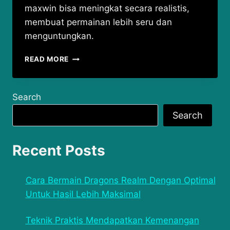
maxwin bisa meningkat secara realistis,
membuat permainan lebih seru dan
menguntungkan.
TRIK
READ MORE
MAXWIN
SLOT
LEGEND
Search
OF
HEROES
Search
MEGAWAYS
DALAM
5
Recent Posts
SPIN
Cara Bermain Dragons Realm Dengan Optimal
Untuk Hasil Lebih Maksimal
Teknik Praktis Mendapatkan Kemenangan