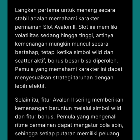
Langkah pertama untuk menang secara
stabil adalah memahami karakter
permainan Slot Avalon II. Slot ini memiliki
volatilitas sedang hingga tinggi, artinya
kemenangan mungkin muncul secara
bertahap, tetapi ketika simbol wild dan
scatter aktif, bonus besar bisa diperoleh.
Pemula yang memahami karakter ini dapat
menyesuaikan strategi taruhan dengan
lebih efektif.
Selain itu, fitur Avalon II sering memberikan
kemenangan beruntun melalui simbol wild
dan fitur bonus. Pemula yang mengenali
ritme permainan dapat mengatur pola spin,
sehingga setiap putaran memiliki peluang