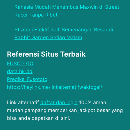
Rahasia Mudah Menembus Maxwin di Street
Racer Tanpa Ribet
Strategi Efektif Raih Kemenangan Besar di
Rabbit Garden Setiap Malam
Referensi Situs Terbaik
FUSOTOTO
data hk 4d
Prediksi Fusototo
https://heylink.me/linkalternatifwaktogel/
Link alternatif
daftar dan login
100% aman
mudah gampang memberikan jackpot besar yang
bisa anda dapatkan di sini.