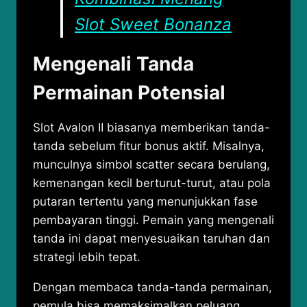
Slot Sweet Bonanza
Mengenali Tanda
Permainan Potensial
Slot Avalon II biasanya memberikan tanda-
tanda sebelum fitur bonus aktif. Misalnya,
munculnya simbol scatter secara berulang,
kemenangan kecil berturut-turut, atau pola
putaran tertentu yang menunjukkan fase
pembayaran tinggi. Pemain yang mengenali
tanda ini dapat menyesuaikan taruhan dan
strategi lebih tepat.
Dengan membaca tanda-tanda permainan,
pemula bisa memaksimalkan peluang