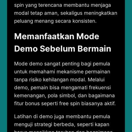
spin yang terencana membantu menjaga
modal tetap aman, sekaligus meningkatkan
peluang menang secara konsisten.
Memanfaatkan Mode
Demo Sebelum Bermain
Mode demo sangat penting bagi pemula
untuk memahami mekanisme permainan
tanpa risiko kehilangan modal. Melalui
demo, pemain bisa mengamati frekuensi
kemenangan, pola simbol, dan bagaimana
fitur bonus seperti free spin biasanya aktif.
Latihan di demo juga membantu pemula
menguji strategi berbeda, seperti kapan