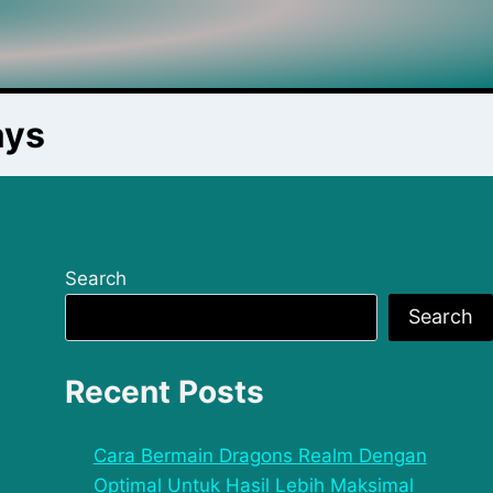
ays
Search
Search
Recent Posts
Cara Bermain Dragons Realm Dengan
Optimal Untuk Hasil Lebih Maksimal