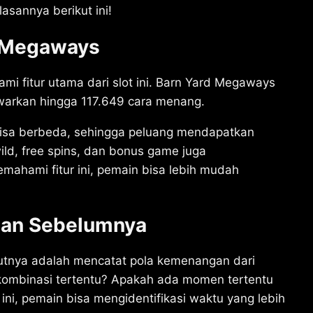
sannya berikut ini!
rd Megaways
i fitur utama dari slot ini. Barn Yard Megaways
rkan hingga 117.649 cara menang.
l bisa berbeda, sehingga peluang mendapatkan
ild, free spins, dan bonus game juga
hami fitur ini, pemain bisa lebih mudah
gan Sebelumnya
kutnya adalah mencatat pola kemenangan dari
kombinasi tertentu? Apakah ada momen tertentu
 ini, pemain bisa mengidentifikasi waktu yang lebih