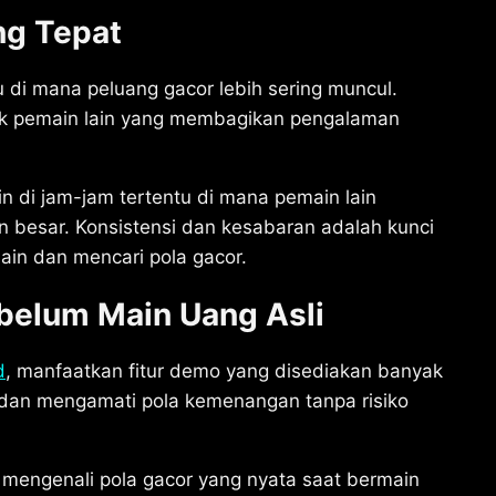
ng Tepat
u di mana peluang gacor lebih sering muncul.
istik pemain lain yang membagikan pengalaman
in di jam-jam tertentu di mana pemain lain
besar. Konsistensi dan kesabaran adalah kunci
in dan mencari pola gacor.
belum Main Uang Asli
d
, manfaatkan fitur demo yang disediakan banyak
tih dan mengamati pola kemenangan tanpa risiko
 mengenali pola gacor yang nyata saat bermain