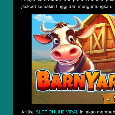
jackpot semakin tinggi dan menguntungkan.
Artikel
SLOT ONLINE VIRAL
ini akan membah