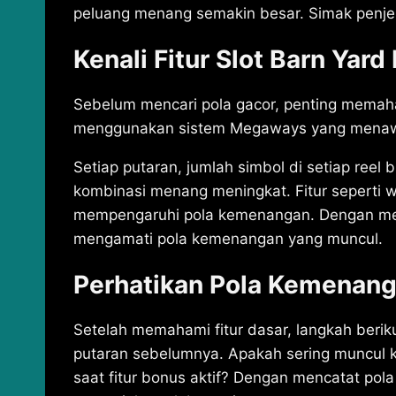
peluang menang semakin besar. Simak penjela
Kenali Fitur Slot Barn Ya
Sebelum mencari pola gacor, penting memaham
menggunakan sistem Megaways yang menawa
Setiap putaran, jumlah simbol di setiap ree
kombinasi menang meningkat. Fitur seperti w
mempengaruhi pola kemenangan. Dengan mema
mengamati pola kemenangan yang muncul.
Perhatikan Pola Kemenan
Setelah memahami fitur dasar, langkah beri
putaran sebelumnya. Apakah sering muncul 
saat fitur bonus aktif? Dengan mencatat pola