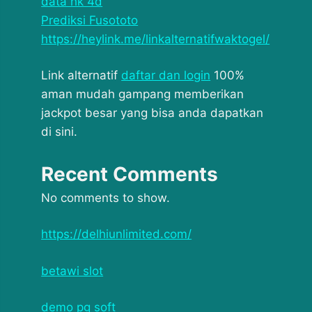
data hk 4d
Prediksi Fusototo
https://heylink.me/linkalternatifwaktogel/
Link alternatif
daftar dan login
100%
aman mudah gampang memberikan
jackpot besar yang bisa anda dapatkan
di sini.
Recent Comments
No comments to show.
https://delhiunlimited.com/
betawi slot
demo pg soft