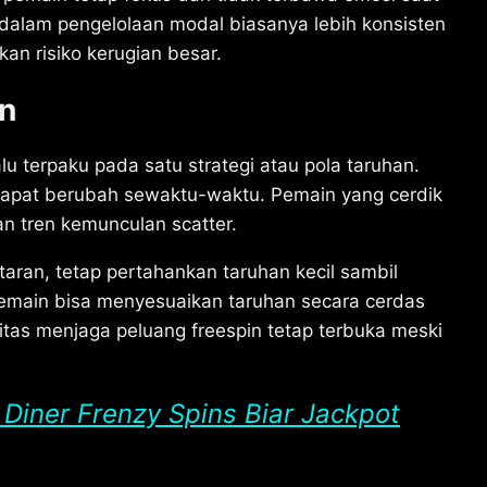
 dalam pengelolaan modal biasanya lebih konsisten
n risiko kerugian besar.
in
 terpaku pada satu strategi atau pola taruhan.
r dapat berubah sewaktu-waktu. Pemain yang cerdik
an tren kemunculan scatter.
taran, tetap pertahankan taruhan kecil sambil
, pemain bisa menyesuaikan taruhan secara cerdas
tas menjaga peluang freespin tetap terbuka meski
 Diner Frenzy Spins Biar Jackpot