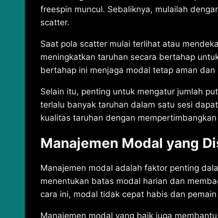
freespin muncul. Sebaliknya, mulailah denga
scatter.
Saat pola scatter mulai terlihat atau mendek
meningkatkan taruhan secara bertahap untuk
bertahap ini menjaga modal tetap aman dan m
Selain itu, penting untuk mengatur jumlah p
terlalu banyak taruhan dalam satu sesi dap
kualitas taruhan dengan mempertimbangkan p
Manajemen Modal yang Dis
Manajemen modal adalah faktor penting dala
menentukan batas modal harian dan membag
cara ini, modal tidak cepat habis dan pema
Manajemen modal yang baik juga membantu p