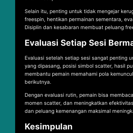
Selain itu, penting untuk tidak mengejar ker
freespin, hentikan permainan sementara, evalu
Disiplin dan kesabaran membuat peluang frees
Evaluasi Setiap Sesi Berm
Evaluasi setelah setiap sesi sangat penting 
yang dipasang, posisi simbol scatter, hasil 
membantu pemain memahami pola kemunculan 
berikutnya.
Dengan evaluasi rutin, pemain bisa membaca t
momen scatter, dan meningkatkan efektivitas
dan peluang kemenangan maksimal meningk
Kesimpulan