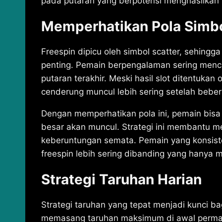
pada putaran yang berpotensi menghasilkan 
Memperhatikan Pola Simbo
Freespin dipicu oleh simbol scatter, sehingg
penting. Pemain berpengalaman sering menc
putaran terakhir. Meski hasil slot ditentuka
cenderung muncul lebih sering setelah beber
Dengan memperhatikan pola ini, pemain bis
besar akan muncul. Strategi ini membantu 
keberuntungan semata. Pemain yang konsist
freespin lebih sering dibanding yang hanya 
Strategi Taruhan Harian
Strategi taruhan yang tepat menjadi kunci 
memasang taruhan maksimum di awal permai