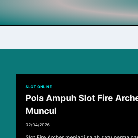
Skip
to
content
SLOT ONLINE
Pola Ampuh Slot Fire Arch
Muncul
02/04/2026
Slot Fire Archer menjadi salah satu permainan