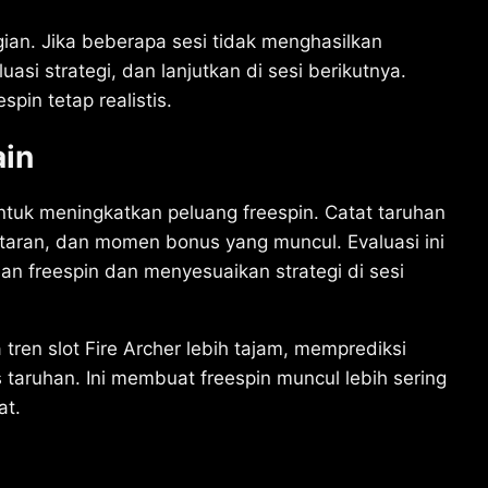
ugian. Jika beberapa sesi tidak menghasilkan
asi strategi, dan lanjutkan di sesi berikutnya.
pin tetap realistis.
ain
untuk meningkatkan peluang freespin. Catat taruhan
putaran, dan momen bonus yang muncul. Evaluasi ini
freespin dan menyesuaikan strategi di sesi
ren slot Fire Archer lebih tajam, memprediksi
 taruhan. Ini membuat freespin muncul lebih sering
at.