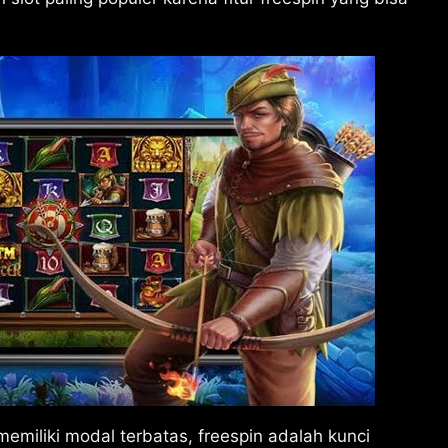
miliki modal terbatas, freespin adalah kunci