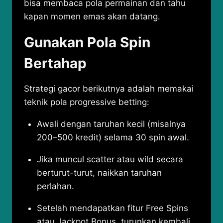
bisa membaca pola permainan dan tahu
kapan momen emas akan datang.
Gunakan Pola Spin
Bertahap
Strategi gacor berikutnya adalah memakai
teknik pola progressive betting:
Awali dengan taruhan kecil (misalnya
200–500 kredit) selama 30 spin awal.
Jika muncul scatter atau wild secara
berturut-turut, naikkan taruhan
perlahan.
Setelah mendapatkan fitur Free Spins
atau Jackpot Bonus, turunkan kembali