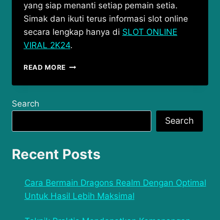
yang siap menanti setiap pemain setia.
Simak dan ikuti terus informasi slot online
secara lengkap hanya di
SLOT ONLINE
VIRAL 2K24
.
STRATEGI
READ MORE
JITU
MENDAPATKAN
JACKPOT
Search
DI
SLOT
Search
JUMBO
SAFARI
Recent Posts
Cara Bermain Dragons Realm Dengan Optimal
Untuk Hasil Lebih Maksimal