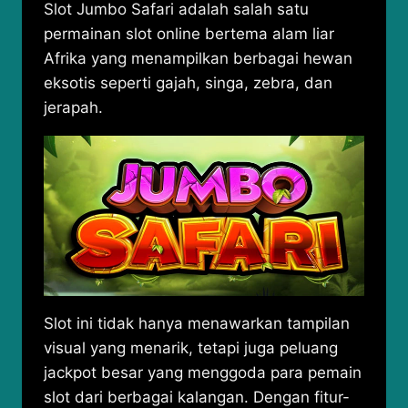
Slot Jumbo Safari adalah salah satu
permainan slot online bertema alam liar
Afrika yang menampilkan berbagai hewan
eksotis seperti gajah, singa, zebra, dan
jerapah.
Slot ini tidak hanya menawarkan tampilan
visual yang menarik, tetapi juga peluang
jackpot besar yang menggoda para pemain
slot dari berbagai kalangan. Dengan fitur-