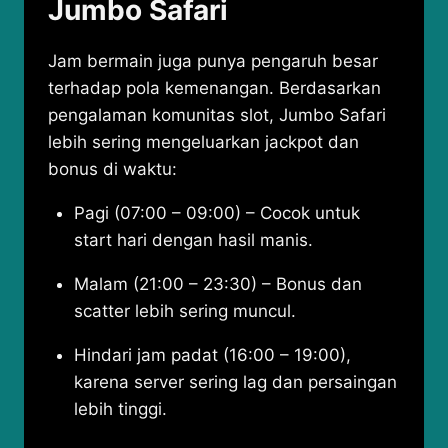
Jumbo Safari
Jam bermain juga punya pengaruh besar
terhadap pola kemenangan. Berdasarkan
pengalaman komunitas slot, Jumbo Safari
lebih sering mengeluarkan jackpot dan
bonus di waktu:
Pagi (07:00 – 09:00) – Cocok untuk
start hari dengan hasil manis.
Malam (21:00 – 23:30) – Bonus dan
scatter lebih sering muncul.
Hindari jam padat (16:00 – 19:00),
karena server sering lag dan persaingan
lebih tinggi.