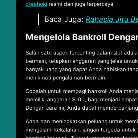
dorahoki
resmi dan juga terpercaya.
Baca Juga:
Rahasia Jitu B
Mengelola Bankroll Dengan
Salah satu aspek terpenting dalam slot ada
bermain, tetapkan anggaran yang jelas untu
banyak uang yang dapat Anda habiskan tanpa
menikmati pengalaman bermain.
Cobalah untuk membagi bankroll Anda menjad
memiliki anggaran $100, bagi menjadi empat
Dengan cara ini, Anda dapat memperpanjang
Anda dan meningkatkan peluang untuk memic
mengalami kekalahan, jangan tergoda untuk
kembali kerugian. Tetap berpegang pada ren