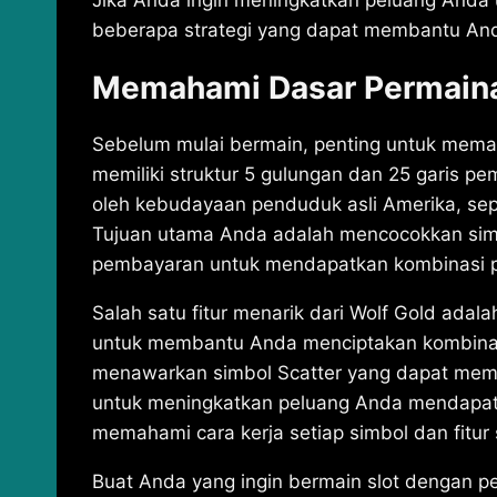
beberapa strategi yang dapat membantu And
Memahami Dasar Permaina
Sebelum mulai bermain, penting untuk mem
memiliki struktur 5 gulungan dan 25 garis p
oleh kebudayaan penduduk asli Amerika, sepe
Tujuan utama Anda adalah mencocokkan simb
pembayaran untuk mendapatkan kombinasi 
Salah satu fitur menarik dari Wolf Gold adal
untuk membantu Anda menciptakan kombinasi 
menawarkan simbol Scatter yang dapat memicu f
untuk meningkatkan peluang Anda mendapat
memahami cara kerja setiap simbol dan fitur
Buat Anda yang ingin bermain slot dengan 