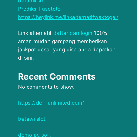
data hk 4d
Prediksi Fusototo
https://heylink.me/linkalternatifwaktogel/
Link alternatif
daftar dan login
100%
aman mudah gampang memberikan
jackpot besar yang bisa anda dapatkan
di sini.
Recent Comments
No comments to show.
https://delhiunlimited.com/
betawi slot
demo pg soft