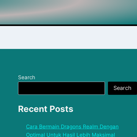
Search
Search
Recent Posts
Cara Bermain Dragons Realm Dengan
Optimal Untuk Hasil Lebih Maksimal